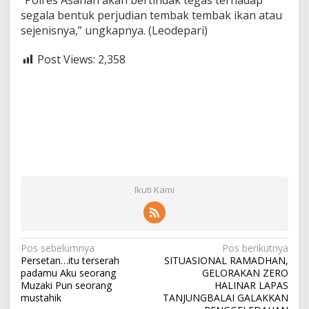
“Polres Asahan akan bertindak tegas terhadap
segala bentuk perjudian tembak tembak ikan atau
sejenisnya,” ungkapnya. (Leodepari)
Post Views:
2,358
Ikuti Kami
N
Pos sebelumnya
Pos berikutnya
Persetan…itu terserah
SITUASIONAL RAMADHAN,
a
padamu Aku seorang
GELORAKAN ZERO
v
Muzaki Pun seorang
HALINAR LAPAS
mustahik
TANJUNGBALAI GALAKKAN