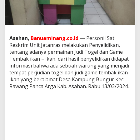
a
h
a
n
T
e
l
Asahan,
Banuaminang.co.id
—
Personil Sat
a
Reskrim Unit Jatanras melakukan Penyelidikan,
h
tentang adanya permainan Judi Togel dan Game
M
Tembak ikan – ikan, dari hasil penyelidikan didapat
e
l
informasi bahwa ada sebuah warung yang menjadi
a
tempat perjudian togel dan judi game tembak ikan-
k
ikan yang beralamat Desa Kampung Bungur Kec.
u
Rawang Panca Arga Kab. Asahan. Rabu 13/03/2024.
k
a
n
P
e
n
g
u
n
g