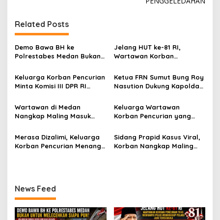
i
PENGGELEDAHAN
g
Related Posts
a
s
Demo Bawa BH ke
Jelang HUT ke-81 RI,
i
Polrestabes Medan Bukan
Wartawan Korban
p
untuk Melecehkan Siapa
Pencurian yang Membantu
Pun, Melainkan Simbol Kritik
Polisi Menangkap Pelaku
Keluarga Korban Pencurian
Ketua FRN Sumut Bung Roy
o
dan Rasa Kecewa
Jadi Tersangka Berharap
Minta Komisi III DPR RI
Nasution Dukung Kapolda
Lambatnya Penanganan
Perhatian Presiden
s
Pantau Penanganan
Sumut dan Kapolrestabes
Pekara di Polrestabes
Prabowo
Laporan Dugaan Penipuan
Medan Tangkap Terlapor
Wartawan di Medan
Keluarga Wartawan
Medan
Bermodus Surat
Kasus Dugaan Penipuan
Nangkap Maling Masuk
Korban Pencurian yang
Perdamaian dan Dugaan
dan Fitnah
Penjara dan DPO, Ibu
Jadi Tersangka Merasa
Fitnah Terkait Tuduhan
Bersama Dua Anaknya
Dibohongi Kapolrestabes
Merasa Dizalimi, Keluarga
Sidang Prapid Kasus Viral,
Pemerasan Rp250 Juta
yang Masih Kecil Minta
Medan, Kirim Surat ke
Korban Pencurian Menangis
Korban Nangkap Maling
Tolong Prabowo Subianto
Presiden Prabowo, Komisi
dan Bentangkan Spanduk
Masuk Penjara, Majelis
dan DPR RI
III DPR RI dan Kapolri!
Presiden Prabowo Usai
Hakim Diminta Tindak Tegas
Sidang di Pengadilan
Saksi Putri Mutiara yang
Negeri Medan
Diduga Memberikan
News Feed
Keterangan Tidak Sesuai
Fakta!