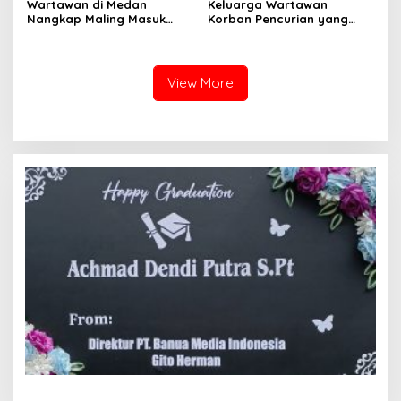
Wartawan di Medan
Keluarga Wartawan
Nangkap Maling Masuk
Korban Pencurian yang
Penjara dan DPO, Ibu
Jadi Tersangka Merasa
Bersama Dua Anaknya
Dibohongi Kapolrestabes
yang Masih Kecil Minta
Medan, Kirim Surat ke
Tolong Prabowo Subianto
Presiden Prabowo, Komisi
View More
dan DPR RI
III DPR RI dan Kapolri!