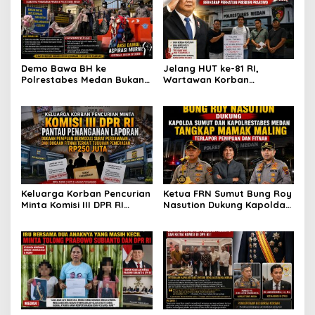
Demo Bawa BH ke
Jelang HUT ke-81 RI,
Polrestabes Medan Bukan
Wartawan Korban
untuk Melecehkan Siapa
Pencurian yang Membantu
Pun, Melainkan Simbol Kritik
Polisi Menangkap Pelaku
dan Rasa Kecewa
Jadi Tersangka Berharap
Lambatnya Penanganan
Perhatian Presiden
Pekara di Polrestabes
Prabowo
Medan
Keluarga Korban Pencurian
Ketua FRN Sumut Bung Roy
Minta Komisi III DPR RI
Nasution Dukung Kapolda
Pantau Penanganan
Sumut dan Kapolrestabes
Laporan Dugaan Penipuan
Medan Tangkap Terlapor
Bermodus Surat
Kasus Dugaan Penipuan
Perdamaian dan Dugaan
dan Fitnah
Fitnah Terkait Tuduhan
Pemerasan Rp250 Juta