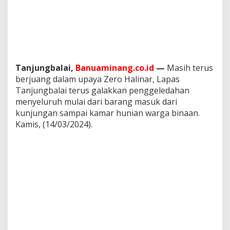
A
S
T
A
N
J
U
Tanjungbalai,
Banuaminang.co.id
—
Masih terus
N
berjuang dalam upaya Zero Halinar, Lapas
G
B
Tanjungbalai terus galakkan penggeledahan
A
menyeluruh mulai dari barang masuk dari
L
kunjungan sampai kamar hunian warga binaan.
A
Kamis, (14/03/2024).
I
G
A
L
A
K
K
A
N
P
E
N