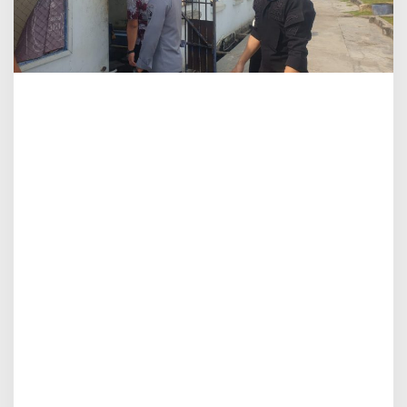
N
,
G
E
L
O
R
A
K
A
N
Z
E
R
O
H
A
L
I
N
A
R
L
A
P