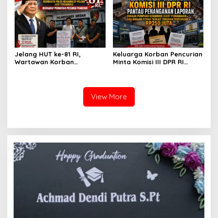
Menangkap Maling Atas
Lambatnya Penanganan
Atensi Ketua Komisi III DPR
Pekara di Polrestabes
RI Bapak Habiburokhman
Medan
Jelang HUT ke-81 RI,
Keluarga Korban Pencurian
Wartawan Korban
Minta Komisi III DPR RI
Pencurian yang Membantu
Pantau Penanganan
Polisi Menangkap Pelaku
Laporan Dugaan Penipuan
Jadi Tersangka Berharap
Bermodus Surat
Perhatian Presiden
Perdamaian dan Dugaan
View More
Prabowo
Fitnah Terkait Tuduhan
Pemerasan Rp250 Juta