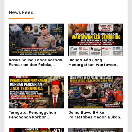
Pemerasan Rp250 Juta
Kasus Dugaan Penipuan
yang Masih Kecil Minta
dan Fitnah
Tolong Prabowo Subianto
News Feed
dan DPR RI
Kasus Saling Lapor Korban
Diduga Ada yang
Pencurian dan Pelaku,
Menargetkan Wartawan
Ketua DPW FRN Sumut Roy
Leo Sembiring Jadi
Nasution Minta
Tersangka dan Dpo Karena
Kapolrestabes Medan
Membantu Polisi
Tempuh Restorative Justice
Menangkap Maling di Toko
agar Konflik Tak Berlarut-
Usaha Keluarganya
larut
Ternyata, Penangguhan
Demo Bawa BH ke
Penahanan Korban
Polrestabes Medan Bukan
Pencurian Jadi Tersangka
untuk Melecehkan Siapa
di Polrestabes Medan
Pun, Melainkan Simbol Kritik
Setelah Membantu Polisi
dan Rasa Kecewa