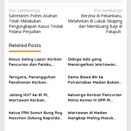
N
Pos sebelumnya
Pos berikutnya
Satreskrim Polres Asahan
Berzina di Pekanbaru,
a
Telah Melakukan
Melahirkan di Lubuk Sikaping
v
Pengungkapan Kasus Tindak
dan Membuang Bayi di
Pidana Perjudian
Palupuh
i
g
Related Posts
a
s
Kasus Saling Lapor Korban
Diduga Ada yang
Pencurian dan Pelaku,
Menargetkan Wartawan
i
Ketua DPW FRN Sumut Roy
Leo Sembiring Jadi
p
Nasution Minta
Tersangka dan Dpo Karena
Ternyata, Penangguhan
Demo Bawa BH ke
Kapolrestabes Medan
Membantu Polisi
Penahanan Korban
Polrestabes Medan Bukan
o
Tempuh Restorative Justice
Menangkap Maling di Toko
Pencurian Jadi Tersangka
untuk Melecehkan Siapa
agar Konflik Tak Berlarut-
Usaha Keluarganya
s
di Polrestabes Medan
Pun, Melainkan Simbol Kritik
Jelang HUT ke-81 RI,
Keluarga Korban Pencurian
larut
Setelah Membantu Polisi
dan Rasa Kecewa
Wartawan Korban
Minta Komisi III DPR RI
Menangkap Maling Atas
Lambatnya Penanganan
Pencurian yang Membantu
Pantau Penanganan
Atensi Ketua Komisi III DPR
Pekara di Polrestabes
Polisi Menangkap Pelaku
Laporan Dugaan Penipuan
Ketua FRN Sumut Bung Roy
Wartawan di Medan
RI Bapak Habiburokhman
Medan
Jadi Tersangka Berharap
Bermodus Surat
Nasution Dukung Kapolda
Nangkap Maling Masuk
Perhatian Presiden
Perdamaian dan Dugaan
Sumut dan Kapolrestabes
Penjara dan DPO, Ibu
Prabowo
Fitnah Terkait Tuduhan
Medan Tangkap Terlapor
Bersama Dua Anaknya