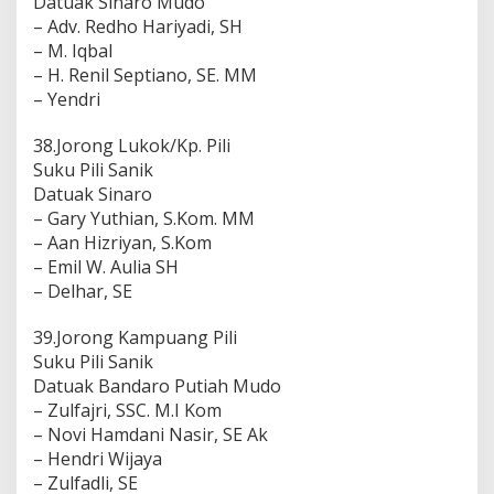
Datuak Sinaro Mudo
– Adv. Redho Hariyadi, SH
– M. Iqbal
– H. Renil Septiano, SE. MM
– Yendri
38.Jorong Lukok/Kp. Pili
Suku Pili Sanik
Datuak Sinaro
– Gary Yuthian, S.Kom. MM
– Aan Hizriyan, S.Kom
– Emil W. Aulia SH
– Delhar, SE
39.Jorong Kampuang Pili
Suku Pili Sanik
Datuak Bandaro Putiah Mudo
– Zulfajri, SSC. M.I Kom
– Novi Hamdani Nasir, SE Ak
– Hendri Wijaya
– Zulfadli, SE