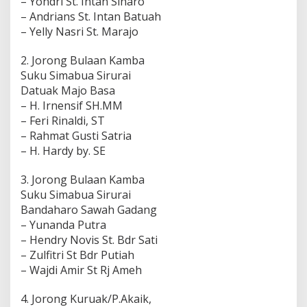
– Yondri St. Intan Sinaro
– Andrians St. Intan Batuah
– Yelly Nasri St. Marajo
2. Jorong Bulaan Kamba
Suku Simabua Sirurai
Datuak Majo Basa
– H. Irnensif SH.MM
– Feri Rinaldi, ST
– Rahmat Gusti Satria
– H. Hardy by. SE
3. Jorong Bulaan Kamba
Suku Simabua Sirurai
Bandaharo Sawah Gadang
– Yunanda Putra
– Hendry Novis St. Bdr Sati
– Zulfitri St Bdr Putiah
– Wajdi Amir St Rj Ameh
4. Jorong Kuruak/P.Akaik,