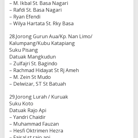
– M. Ikbal St. Basa Nagari
– Rafdi St. Basa Nagari
– Ryan Efendi
– Wilya Hartata St. Rky Basa
28.Jorong Gurun Aua/Kp. Nan Limo/
Kalumpang/Kubu Katapiang
Suku Pisang
Datuak Mangkudun
– Zulfajri St. Bagindo
– Rachmad Hidayat St Rj Ameh
– M. Zein St Mudo
– Delwizar, ST St Batuah
29.Jorong Lurah / Kuruak
Suku Koto
Datuak Rajo Api
– Yandri Chaidir
– Muhammad Fauzan
– Hesfi Oktrimen Hezra
– Faisal st.rajo api