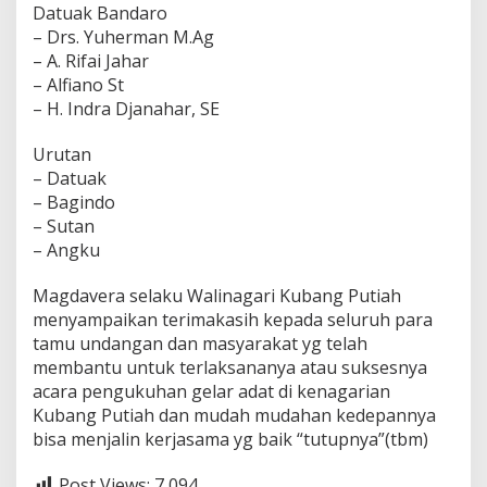
Datuak Bandaro
– Drs. Yuherman M.Ag
– A. Rifai Jahar
– Alfiano St
– H. Indra Djanahar, SE
Urutan
– Datuak
– Bagindo
– Sutan
– Angku
Magdavera selaku Walinagari Kubang Putiah
menyampaikan terimakasih kepada seluruh para
tamu undangan dan masyarakat yg telah
membantu untuk terlaksananya atau suksesnya
acara pengukuhan gelar adat di kenagarian
Kubang Putiah dan mudah mudahan kedepannya
bisa menjalin kerjasama yg baik “tutupnya”(tbm)
Post Views:
7,094