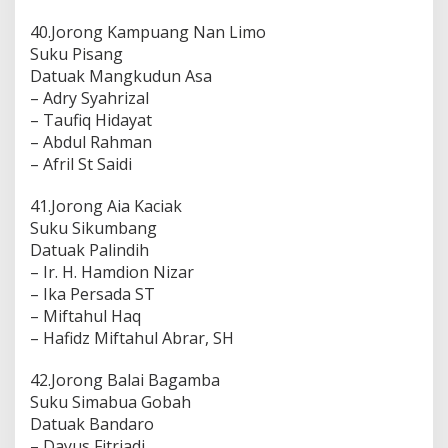
40.Jorong Kampuang Nan Limo
Suku Pisang
Datuak Mangkudun Asa
– Adry Syahrizal
– Taufiq Hidayat
– Abdul Rahman
– Afril St Saidi
41.Jorong Aia Kaciak
Suku Sikumbang
Datuak Palindih
– Ir. H. Hamdion Nizar
– Ika Persada ST
– Miftahul Haq
– Hafidz Miftahul Abrar, SH
42.Jorong Balai Bagamba
Suku Simabua Gobah
Datuak Bandaro
– Dayus Fitriadi