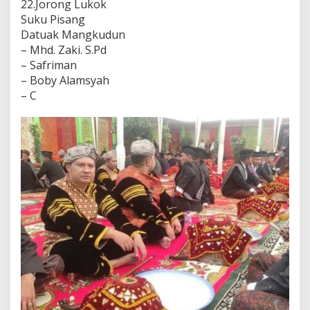
22.Jorong Lukok
Suku Pisang
Datuak Mangkudun
– Mhd. Zaki. S.Pd
– Safriman
– Boby Alamsyah
– C