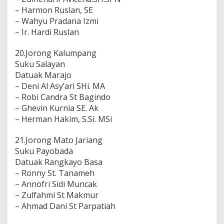
– Harmon Ruslan, SE
– Wahyu Pradana Izmi
– Ir. Hardi Ruslan
20.Jorong Kalumpang
Suku Salayan
Datuak Marajo
– Deni Al Asy’ari SHi. MA
– Robi Candra St Bagindo
– Ghevin Kurnia SE. Ak
– Herman Hakim, S.Si. MSi
21.Jorong Mato Jariang
Suku Payobada
Datuak Rangkayo Basa
– Ronny St. Tanameh
– Annofri Sidi Muncak
– Zulfahmi St Makmur
– Ahmad Dani St Parpatiah