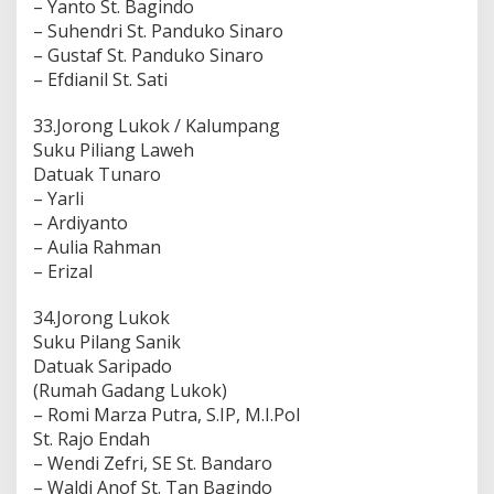
– Yanto St. Bagindo
– Suhendri St. Panduko Sinaro
– Gustaf St. Panduko Sinaro
– Efdianil St. Sati
33.Jorong Lukok / Kalumpang
Suku Piliang Laweh
Datuak Tunaro
– Yarli
– Ardiyanto
– Aulia Rahman
– Erizal
34.Jorong Lukok
Suku Pilang Sanik
Datuak Saripado
(Rumah Gadang Lukok)
– Romi Marza Putra, S.IP, M.I.Pol
St. Rajo Endah
– Wendi Zefri, SE St. Bandaro
– Waldi Anof St. Tan Bagindo