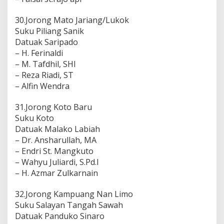
30.Jorong Mato Jariang/Lukok
Suku Piliang Sanik
Datuak Saripado
– H. Ferinaldi
– M. Tafdhil, SHI
– Reza Riadi, ST
– Alfin Wendra
31.Jorong Koto Baru
Suku Koto
Datuak Malako Labiah
– Dr. Ansharullah, MA
– Endri St. Mangkuto
– Wahyu Juliardi, S.Pd.I
– H. Azmar Zulkarnain
32.Jorong Kampuang Nan Limo
Suku Salayan Tangah Sawah
Datuak Panduko Sinaro