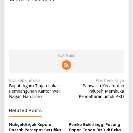
Ikuti Kami
N
Pos sebelumnya
Pos berikutnya
Bupati Agam Tinjau Lokasi
Panwaslu Kecamatan
a
Pembangunan Kantor Wali
Palupuh Membuka
v
Nagari Nan Limo
Pendaftaran untuk PKD
i
Related Posts
g
a
Mahyeldi Ajak Kepala
Pemko Bukittinggi Pasang
s
Daerah Percepat Sertifikasi
Papan Tanda BMD di Bekas