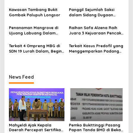
Halal, Bidik Sumbar Jadi
TPA Gadut
i
Pusat Ekosistem Halal
Kawasan Tambang Bukit
Panggil Sejumlah Saksi
p
Nasional
Gombak Palupuh Longsor
dalam Sidang Dugaan
Kasus LGBT dengan
o
Terdakwa Haji DS
Penanaman Mangrove di
Raihan Safa Alzena Raih
s
Ujuang Labuang Dalam
Juara 3 Kejuaraan Pencak
Rangka Hari Mangrove
Silat Tingkat Pelajar Se-
Sedunia
Sumatera Barat
Terkait 4 Ompreng MBG di
Terkait Kasus Predofil yang
SDN 19 Lurah Dalam, Begini
Menggemparkan Padang
Kronologisnya
Luar, Tujuh Saksi Hadiri
Panggilan Kejaksaan
Pengadilan Negeri Lubuk
Basung
News Feed
Mahyeldi Ajak Kepala
Pemko Bukittinggi Pasang
Daerah Percepat Sertifikasi
Papan Tanda BMD di Bekas