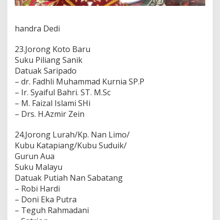
handra Dedi
23.Jorong Koto Baru
Suku Piliang Sanik
Datuak Saripado
– dr. Fadhli Muhammad Kurnia SP.P
– Ir. Syaiful Bahri. ST. M.Sc
– M. Faizal Islami SHi
– Drs. H.Azmir Zein
24.Jorong Lurah/Kp. Nan Limo/
Kubu Katapiang/Kubu Suduik/
Gurun Aua
Suku Malayu
Datuak Putiah Nan Sabatang
– Robi Hardi
– Doni Eka Putra
– Teguh Rahmadani