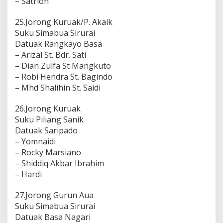
– Satrion
25.Jorong Kuruak/P. Akaik
Suku Simabua Sirurai
Datuak Rangkayo Basa
– Arizal St. Bdr. Sati
– Dian Zulfa St Mangkuto
– Robi Hendra St. Bagindo
– Mhd Shalihin St. Saidi
26.Jorong Kuruak
Suku Piliang Sanik
Datuak Saripado
– Yomnaidi
– Rocky Marsiano
– Shiddiq Akbar Ibrahim
– Hardi
27.Jorong Gurun Aua
Suku Simabua Sirurai
Datuak Basa Nagari