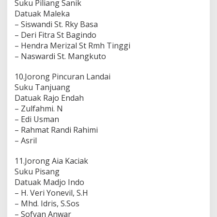
Suku Piliang Sanik
Datuak Maleka
– Siswandi St. Rky Basa
– Deri Fitra St Bagindo
– Hendra Merizal St Rmh Tinggi
– Naswardi St. Mangkuto
10.Jorong Pincuran Landai
Suku Tanjuang
Datuak Rajo Endah
– Zulfahmi. N
– Edi Usman
– Rahmat Randi Rahimi
– Asril
11.Jorong Aia Kaciak
Suku Pisang
Datuak Madjo Indo
– H. Veri Yonevil, S.H
– Mhd. Idris, S.Sos
– Sofyan Anwar