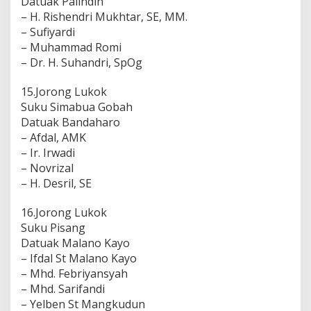
Datuak Palindih
– H. Rishendri Mukhtar, SE, MM.
– Sufiyardi
– Muhammad Romi
– Dr. H. Suhandri, SpOg
15.Jorong Lukok
Suku Simabua Gobah
Datuak Bandaharo
– Afdal, AMK
– Ir. Irwadi
– Novrizal
– H. Desril, SE
16.Jorong Lukok
Suku Pisang
Datuak Malano Kayo
– Ifdal St Malano Kayo
– Mhd. Febriyansyah
– Mhd. Sarifandi
– Yelben St Mangkudun