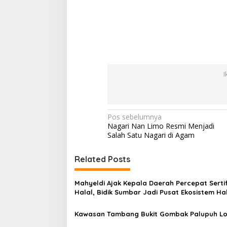
I
N
Pos sebelumnya
Nagari Nan Limo Resmi Menjadi
a
Salah Satu Nagari di Agam
v
i
Related Posts
g
Mahyeldi Ajak Kepala Daerah Percepat Sertif
a
Halal, Bidik Sumbar Jadi Pusat Ekosistem Ha
s
Nasional
Kawasan Tambang Bukit Gombak Palupuh L
i