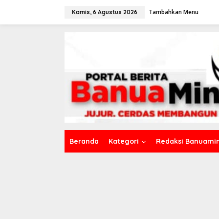
L
Tambahkan Menu
e
Kamis, 6 Agustus 2026
w
a
t
i
k
e
k
o
n
t
e
n
Beranda
Kategori
Redaksi Banuamin