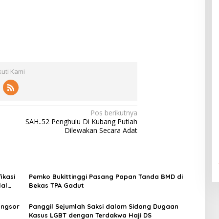
kuti Kami
Pos berikutnya
SAH..52 Penghulu Di Kubang Putiah
Dilewakan Secara Adat
ikasi
Pemko Bukittinggi Pasang Papan Tanda BMD di
lal
Bekas TPA Gadut
ongsor
Panggil Sejumlah Saksi dalam Sidang Dugaan
Kasus LGBT dengan Terdakwa Haji DS