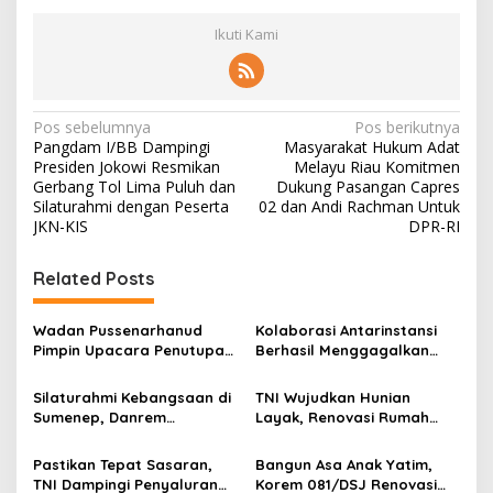
Ikuti Kami
N
Pos sebelumnya
Pos berikutnya
Pangdam I/BB Dampingi
Masyarakat Hukum Adat
a
Presiden Jokowi Resmikan
Melayu Riau Komitmen
v
Gerbang Tol Lima Puluh dan
Dukung Pasangan Capres
Silaturahmi dengan Peserta
02 dan Andi Rachman Untuk
i
JKN-KIS
DPR-RI
g
Related Posts
a
s
Wadan Pussenarhanud
Kolaborasi Antarinstansi
i
Pimpin Upacara Penutupan
Berhasil Menggagalkan
p
Diklat Bela Negara SPPI
Upaya Ekspor Ilegal Sekitar
KDKMP Tahun 2026 di
3,4 Ton Merkuri Cair
Silaturahmi Kebangsaan di
TNI Wujudkan Hunian
o
Pusdikarhanud
Sumenep, Danrem
Layak, Renovasi Rumah
s
084/Bhaskara Jaya Ajak
Warga Terus Dikebut
Semua Elemen Bersatu
Pastikan Tepat Sasaran,
Bangun Asa Anak Yatim,
Bangun Madura
TNI Dampingi Penyaluran
Korem 081/DSJ Renovasi