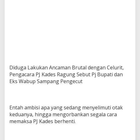
i
m
b
o
l
K
e
k
e
r
a
s
Diduga Lakukan Ancaman Brutal dengan Celurit,
a
Pengacara PJ Kades Ragung Sebut Pj Bupati dan
n
Eks Wabup Sampang Pengecut
Entah ambisi apa yang sedang menyelimuti otak
keduanya, hingga mengorbankan segala cara
memaksa PJ Kades berhenti.