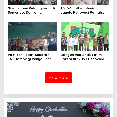
Silaturahmi Kebangsaan di
TNI Wujudkan Hunian
Sumenep, Danrem
Layak, Renovasi Rumah
084/Bhaskara Jaya Ajak
Warga Terus Dikebut
Semua Elemen Bersatu
Bangun Madura
Pastikan Tepat Sasaran,
Bangun Asa Anak Yatim,
TNI Dampingi Penyaluran
Korem 081/DSJ Renovasi
Pupuk bagi Petani
Panti Asuhan Kanzul Huda
View More