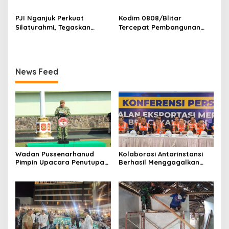
Pupuk bagi Petani
Panti Asuhan Kanzul Huda
PJI Nganjuk Perkuat
Kodim 0808/Blitar
Silaturahmi, Tegaskan
Tercepat Pembangunan
Peran Pers
Koperasi Merah Putih di
Seluruh Indonesia
News Feed
Wadan Pussenarhanud
Kolaborasi Antarinstansi
Pimpin Upacara Penutupan
Berhasil Menggagalkan
Diklat Bela Negara SPPI
Upaya Ekspor Ilegal Sekitar
KDKMP Tahun 2026 di
3,4 Ton Merkuri Cair
Pusdikarhanud