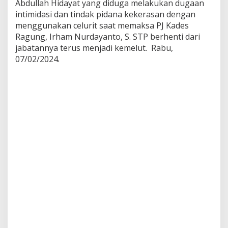
Abdullah Hidayat yang diduga melakukan dugaan
d
intimidasi dan tindak pidana kekerasan dengan
a
n
menggunakan celurit saat memaksa PJ Kades
E
Ragung, Irham Nurdayanto, S. STP berhenti dari
k
jabatannya terus menjadi kemelut. Rabu,
s
07/02/2024.
W
a
b
u
p
S
a
m
p
a
n
g
,
S
u
l
a
i
s