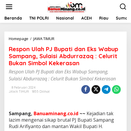
L
e
w
a
Beranda
TNI POLRI
Nasional
ACEH
Riau
Sumate
t
i
k
Homepage
/
JAWA TIMUR
R
e
e
k
Respon Ulah PJ Bupati dan Eks Wabup
s
o
p
n
Sampang, Sulaisi Abdurrazaq : Celurit
o
t
Bukan Simbol Kekerasan
n
e
U
n
Respon Ulah PJ Bupati dan Eks Wabup Sampang,
l
Sulaisi Abdurrazaq : Celurit Bukan Simbol Kekerasan
a
h
8 Februari 2024
P
JAWA TIMUR
1855 Dilihat
J
B
u
p
Sampang,
Banuaminang.co.id
~~
Kejadian tak
a
lazim mengenai sikap brutal PJ Bupati Sampang
t
Rudi Arifiyanto dan mantan Wakil Bupati H.
i