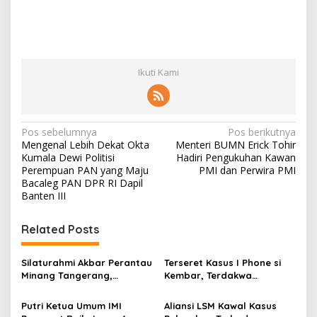
Ikuti Kami
N
Pos sebelumnya
Pos berikutnya
Mengenal Lebih Dekat Okta
Menteri BUMN Erick Tohir
a
Kumala Dewi Politisi
Hadiri Pengukuhan Kawan
v
Perempuan PAN yang Maju
PMI dan Perwira PMI
Bacaleg PAN DPR RI Dapil
i
Banten III
g
Related Posts
a
s
Silaturahmi Akbar Perantau
Terseret Kasus I Phone si
i
Minang Tangerang,
Kembar, Terdakwa
p
Meningkatkan Ekonomi
Hadirkan Ahli Pidana Asst.
Kreatif
Prof. Dr. Dwi Seno
Putri Ketua Umum IMI
Aliansi LSM Kawal Kasus
o