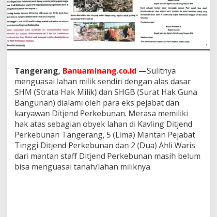
l
i
k
S
e
n
d
i
Tangerang,
Banuaminang.co.id
—
Sulitnya
r
menguasai lahan milik sendiri dengan alas dasar
i
SHM (Strata Hak Milik) dan SHGB (Surat Hak Guna
,
P
Bangunan) dialami oleh para eks pejabat dan
T
karyawan Ditjend Perkebunan. Merasa memiliki
S
hak atas sebagian obyek lahan di Kavling Ditjend
a
Perkebunan Tangerang, 5 (Lima) Mantan Pejabat
t
u
Tinggi Ditjend Perkebunan dan 2 (Dua) Ahli Waris
S
dari mantan staff Ditjend Perkebunan masih belum
t
bisa menguasai tanah/lahan miliknya.
o
p
S
u
k
s