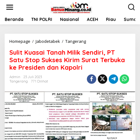
L
e
w
a
Beranda
TNI POLRI
Nasional
ACEH
Riau
Sumate
t
i
k
Homepage
/
Jabodetabek
/
Tangerang
S
e
u
k
Sulit Kuasai Tanah Milik Sendiri, PT
l
o
i
n
Satu Stop Sukses Kirim Surat Terbuka
t
t
ke Presiden dan Kapolri
K
e
u
n
Admin
23 Juli 2023
a
Tangerang
771 Dilihat
s
a
i
T
a
n
a
h
M
i