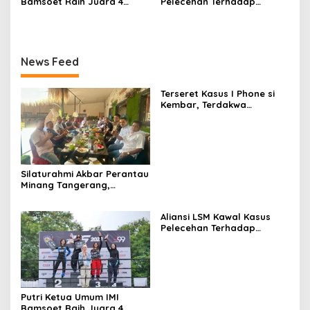
Bamsoet Raih Juara 4
Pelecehan Terhadap
s
Women’s Drift Challange
Wartawan
(WDF) Amateur Indonesian
Drift Series 2023 Putaran 2
News Feed
Terseret Kasus I Phone si
Kembar, Terdakwa
Hadirkan Ahli Pidana Asst.
Prof. Dr. Dwi Seno
Silaturahmi Akbar Perantau
Minang Tangerang,
Meningkatkan Ekonomi
Kreatif
Aliansi LSM Kawal Kasus
Pelecehan Terhadap
Wartawan
Putri Ketua Umum IMI
Bamsoet Raih Juara 4