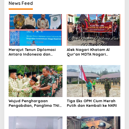
News Feed
Merajut Tenun Diplomasi
Alek Nagari Khatam Al
Antara Indonesia dan
Qur’an MDTA Nagari
Belanda
Padang Lua
Wujud Penghargaan
Tiga Eks OPM Cium Merah
Pengabdian, Panglima TNI
Putih dan Kembali ke NKRI
Berangkatkan Umroh
Ratusan Prajurit dan ASN
TNI