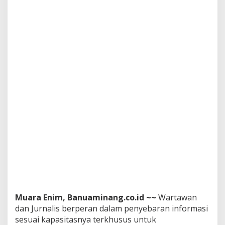
a
n
T
e
r
i
m
a
K
a
s
i
h
K
e
p
a
d
a
I
n
s
Muara Enim, Banuaminang.co.id ~~
Wartawan
a
dan Jurnalis berperan dalam penyebaran informasi
n
sesuai kapasitasnya terkhusus untuk
P