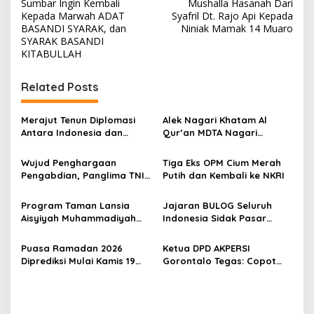
a
Sumbar Ingin Kembali
Mushalla Hasanah Dari
v
Kepada Marwah ADAT
Syafril Dt. Rajo Api Kepada
BASANDI SYARAK, dan
Niniak Mamak 14 Muaro
i
SYARAK BASANDI
KITABULLAH
g
a
Related Posts
s
i
Merajut Tenun Diplomasi
Alek Nagari Khatam Al
p
Antara Indonesia dan
Qur’an MDTA Nagari
Belanda
Padang Lua
o
Wujud Penghargaan
Tiga Eks OPM Cium Merah
s
Pengabdian, Panglima TNI
Putih dan Kembali ke NKRI
Berangkatkan Umroh
Ratusan Prajurit dan ASN
Program Taman Lansia
Jajaran BULOG Seluruh
TNI
Aisyiyah Muhammadiyah
Indonesia Sidak Pasar
Mengangkat Tema
Serentak Pastikan Stok dan
Pesantren Lansia
Harga Beras dan Minyakita
Puasa Ramadan 2026
Ketua DPD AKPERSI
Stabil Selama Ramadhan
Diprediksi Mulai Kamis 19
Gorontalo Tegas: Copot
dan Lebaran 2026
Februari, Hilal Belum
Kapolres Jika Penertiban
Terlihat
PETI Tebang Pilih