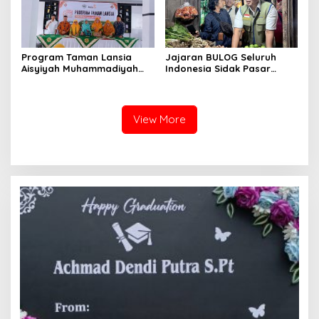
Program Taman Lansia
Jajaran BULOG Seluruh
Aisyiyah Muhammadiyah
Indonesia Sidak Pasar
Mengangkat Tema
Serentak Pastikan Stok dan
Pesantren Lansia
Harga Beras dan Minyakita
Stabil Selama Ramadhan
dan Lebaran 2026
View More