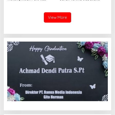
Mapolda Sumbar, Irjen
Pejabat Utama dan
Djati Wiyoto: Semua Sama
Kapolres Jajaran
Dimata Hukum
View More