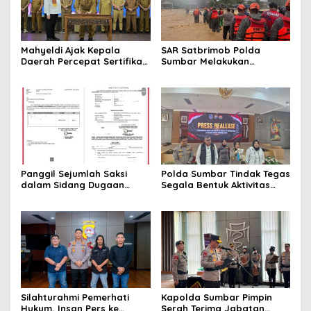
Mahyeldi Ajak Kepala
SAR Satbrimob Polda
Daerah Percepat Sertifikasi
Sumbar Melakukan
Halal, Bidik Sumbar Jadi
Evakuasi Tangani Banjir
Pusat Ekosistem Halal
Padang
Nasional
Panggil Sejumlah Saksi
Polda Sumbar Tindak Tegas
dalam Sidang Dugaan
Segala Bentuk Aktivitas
Kasus LGBT dengan
Penambangan Tanpa Izin
Terdakwa Haji DS
(PETI) yang Merusak
Lingkungan dan Merugikan
Negara
Silahturahmi Pemerhati
Kapolda Sumbar Pimpin
Hukum, Insan Pers ke
Serah Terima Jabatan