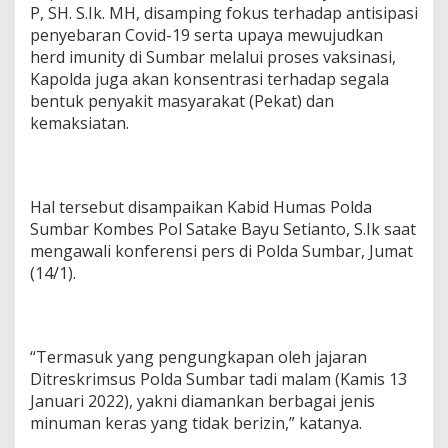
P, SH. S.Ik. MH, disamping fokus terhadap antisipasi
n
S
penyebaran Covid-19 serta upaya mewujudkan
Y
herd imunity di Sumbar melalui proses vaksinasi,
A
Kapolda juga akan konsentrasi terhadap segala
R
bentuk penyakit masyarakat (Pekat) dan
A
K
kemaksiatan.
B
A
S
A
Hal tersebut disampaikan Kabid Humas Polda
N
Sumbar Kombes Pol Satake Bayu Setianto, S.Ik saat
D
I
mengawali konferensi pers di Polda Sumbar, Jumat
K
(14/1).
I
T
A
B
U
“Termasuk yang pengungkapan oleh jajaran
L
Ditreskrimsus Polda Sumbar tadi malam (Kamis 13
L
Januari 2022), yakni diamankan berbagai jenis
A
minuman keras yang tidak berizin,” katanya.
H