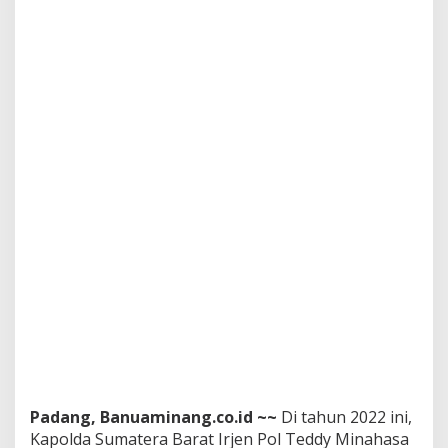
a
r
w
a
h
A
D
A
T
B
A
S
A
N
D
I
S
Y
A
R
A
K
,
Padang, Banuaminang.co.id ~~
Di tahun 2022 ini,
d
Kapolda Sumatera Barat Irjen Pol Teddy Minahasa
a