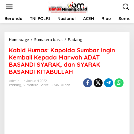
L
e
w
a
Beranda
TNI POLRI
Nasional
ACEH
Riau
Sumate
t
i
k
Homepage
/
Sumatera barat
/
Padang
K
e
a
k
Kabid Humas: Kapolda Sumbar Ingin
b
o
i
n
Kembali Kepada Marwah ADAT
d
t
BASANDI SYARAK, dan SYARAK
H
e
BASANDI KITABULLAH
u
n
m
Admin
14 Januari 2022
a
Padang
,
Sumatera Barat
2746 Dilihat
s
:
K
a
p
o
l
d
a