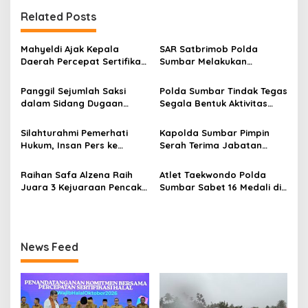
a
Related Posts
s
i
Mahyeldi Ajak Kepala
SAR Satbrimob Polda
p
Daerah Percepat Sertifikasi
Sumbar Melakukan
Halal, Bidik Sumbar Jadi
Evakuasi Tangani Banjir
o
Pusat Ekosistem Halal
Padang
Panggil Sejumlah Saksi
Polda Sumbar Tindak Tegas
Nasional
s
dalam Sidang Dugaan
Segala Bentuk Aktivitas
Kasus LGBT dengan
Penambangan Tanpa Izin
Terdakwa Haji DS
(PETI) yang Merusak
Silahturahmi Pemerhati
Kapolda Sumbar Pimpin
Lingkungan dan Merugikan
Hukum, Insan Pers ke
Serah Terima Jabatan
Negara
Mapolda Sumbar, Irjen
Pejabat Utama dan
Djati Wiyoto: Semua Sama
Kapolres Jajaran
Raihan Safa Alzena Raih
Atlet Taekwondo Polda
Dimata Hukum
Juara 3 Kejuaraan Pencak
Sumbar Sabet 16 Medali di
Silat Tingkat Pelajar Se-
Kapolri Cup 2026
Sumatera Barat
News Feed