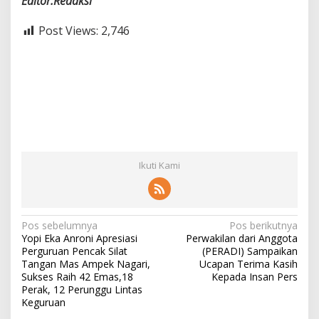
Editor:Redaksi
Post Views:
2,746
Ikuti Kami
N
Pos sebelumnya
Pos berikutnya
Yopi Eka Anroni Apresiasi
Perwakilan dari Anggota
a
Perguruan Pencak Silat
(PERADI) Sampaikan
v
Tangan Mas Ampek Nagari,
Ucapan Terima Kasih
Sukses Raih 42 Emas,18
Kepada Insan Pers
i
Perak, 12 Perunggu Lintas
Keguruan
g