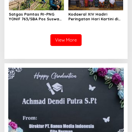
Satgas Pamtas RI–PNG
Kodaeral XIV Hadiri
YONIF 763/SBA Pos Suswa
Peringatan Hari Kartini di
Pengabdian Terhadap
Sorong
Rumah Ibadah di Kampung
Suswa
View More