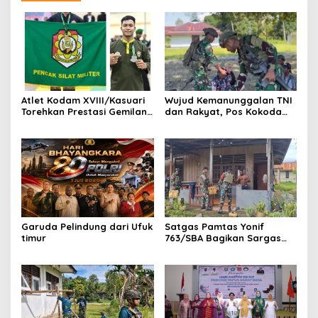
Atlet Kodam XVIII/Kasuari
Wujud Kemanunggalan TNI
Torehkan Prestasi Gemilang
dan Rakyat, Pos Kokoda
pada Kejuaraan Pencak
Gelar Binter Bersama
Silat Piala Gubernur Papua
Masyarakat Kampung
Barat Daya 2026
Taarof
Garuda Pelindung dari Ufuk
Satgas Pamtas Yonif
timur
763/SBA Bagikan Sargas
Kepada Warga Binaan