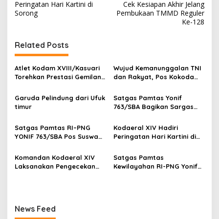
a
Peringatan Hari Kartini di
Cek Kesiapan Akhir Jelang
v
Sorong
Pembukaan TMMD Reguler
Ke-128
i
g
Related Posts
a
s
Atlet Kodam XVIII/Kasuari
Wujud Kemanunggalan TNI
Torehkan Prestasi Gemilang
dan Rakyat, Pos Kokoda
i
pada Kejuaraan Pencak
Gelar Binter Bersama
p
Silat Piala Gubernur Papua
Masyarakat Kampung
Garuda Pelindung dari Ufuk
Satgas Pamtas Yonif
Barat Daya 2026
Taarof
timur
763/SBA Bagikan Sargas
o
Kepada Warga Binaan
s
Satgas Pamtas RI–PNG
Kodaeral XIV Hadiri
YONIF 763/SBA Pos Suswa
Peringatan Hari Kartini di
Pengabdian Terhadap
Sorong
Rumah Ibadah di Kampung
Komandan Kodaeral XIV
Satgas Pamtas
Suswa
Laksanakan Pengecekan
Kewilayahan RI-PNG Yonif
Ketahanan Pangan
763 Berbagi Sembako di
Distrik Bamusbama
News Feed