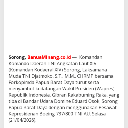
a
p
u
a
B
a
r
a
t
D
a
Sorong,
BanuaMinang.co.id
—
Komandan
y
Komando Daerah TNI Angkatan Laut XIV
a
(Komandan Kodaeral XIV) Sorong, Laksamana
S
a
Muda TNI Djatmoko, S.T., M.M., CHRMP bersama
m
Forkopimda Papua Barat Daya turut serta
b
menyambut kedatangan Wakil Presiden (Wapres)
u
Republik Indonesia, Gibran Rakabuming Raka, yang
t
tiba di Bandar Udara Domine Eduard Osok, Sorong
K
u
Papua Barat Daya dengan menggunakan Pesawat
n
Kepresidenan Boeing 737/800 TNI AU. Selasa
j
(21/04/2026).
u
n