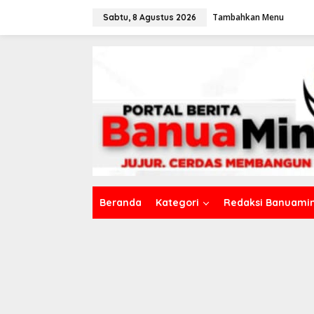
L
Tambahkan Menu
e
Sabtu, 8 Agustus 2026
w
a
t
i
k
e
k
o
n
t
e
n
Beranda
Kategori
Redaksi Banuamin