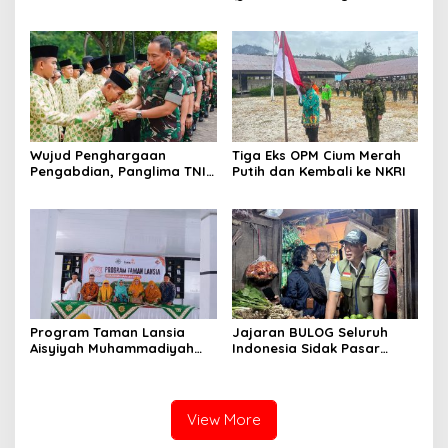
Belanda
Padang Lua
Wujud Penghargaan
Tiga Eks OPM Cium Merah
Pengabdian, Panglima TNI
Putih dan Kembali ke NKRI
Berangkatkan Umroh
Ratusan Prajurit dan ASN
TNI
Program Taman Lansia
Jajaran BULOG Seluruh
Aisyiyah Muhammadiyah
Indonesia Sidak Pasar
Mengangkat Tema
Serentak Pastikan Stok dan
Pesantren Lansia
Harga Beras dan Minyakita
Stabil Selama Ramadhan
dan Lebaran 2026
View More