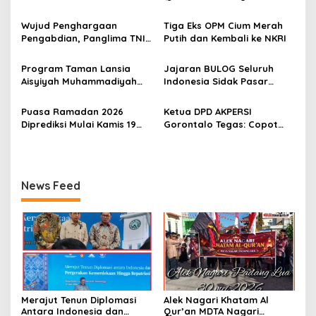
o
Belanda
Padang Lua
s
Wujud Penghargaan
Tiga Eks OPM Cium Merah
Pengabdian, Panglima TNI
Putih dan Kembali ke NKRI
Berangkatkan Umroh
Ratusan Prajurit dan ASN
Program Taman Lansia
Jajaran BULOG Seluruh
TNI
Aisyiyah Muhammadiyah
Indonesia Sidak Pasar
Mengangkat Tema
Serentak Pastikan Stok dan
Pesantren Lansia
Harga Beras dan Minyakita
Puasa Ramadan 2026
Ketua DPD AKPERSI
Stabil Selama Ramadhan
Diprediksi Mulai Kamis 19
Gorontalo Tegas: Copot
dan Lebaran 2026
Februari, Hilal Belum
Kapolres Jika Penertiban
Terlihat
PETI Tebang Pilih
News Feed
Merajut Tenun Diplomasi
Alek Nagari Khatam Al
Antara Indonesia dan
Qur’an MDTA Nagari