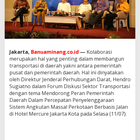
D
A
E
R
A
H
P
E
R
Jakarta,
Banuaminang.co.id
—
Kolaborasi
L
merupakan hal yang penting dalam membangun
U
K
transportasi di daerah yakni antara pemerintah
O
pusat dan pemerintah daerah. Hal ini dinyatakan
L
oleh Direktur Jenderal Perhubungan Darat, Hendro
A
Sugiatno dalam Forum Diskusi Sektor Transportasi
B
dengan tema Mendorong Peran Pemerintah
O
R
Daerah Dalam Percepatan Penyelenggaraan
A
Sistem Angkutan Massal Perkotaan Berbasis Jalan
S
di Hotel Mercure Jakarta Kota pada Selasa (11/07).
I
B
A
N
G