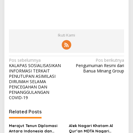
Ikuti Kami
N
Pos sebelumnya
Pos berikutnya
KALAPAS SOSIALISASIKAN
Pengumuman Resmi dari
a
INFORMASI TERKAIT
Banua Minang Group
v
PENUTUPAN ASIMILASI
DIRUMAH SELAMA
i
PENCEGAHAN DAN
PENANGGULANGAN
g
COVID-19
a
s
Related Posts
i
p
Merajut Tenun Diplomasi
Alek Nagari Khatam Al
Antara Indonesia dan
Qur’an MDTA Nagari