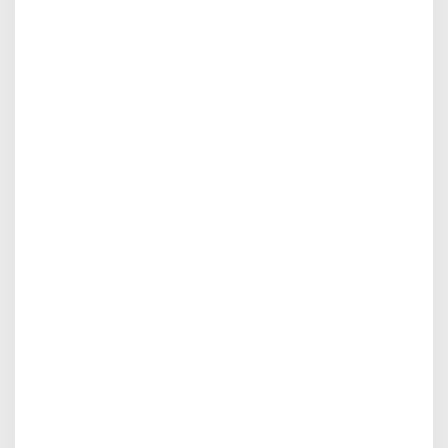
.
!
!