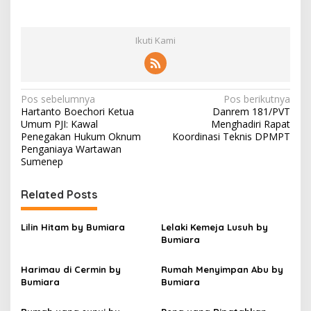
Ikuti Kami
N
Pos sebelumnya
Pos berikutnya
Hartanto Boechori Ketua
Danrem 181/PVT
a
Umum PJI: Kawal
Menghadiri Rapat
v
Penegakan Hukum Oknum
Koordinasi Teknis DPMPT
Penganiaya Wartawan
i
Sumenep
g
Related Posts
a
s
Lilin Hitam by Bumiara
Lelaki Kemeja Lusuh by
i
Bumiara
p
Harimau di Cermin by
Rumah Menyimpan Abu by
o
Bumiara
Bumiara
s