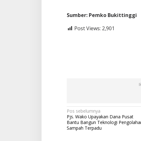
Sumber: Pemko Bukittinggi
Post Views:
2,901
I
N
Pos sebelumnya
Pjs. Wako Upayakan Dana Pusat
a
Bantu Bangun Teknologi Pengolaha
v
Sampah Terpadu
i