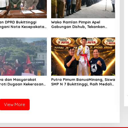
n DPRD Bukittinggi
Wako Ramlan Pimpin Apel
ngani Nota Kesepakatan
Gabungan Dishub, Tekankan
n KUA-PPAS APBD 2026
Pelayanan dan Persiapan
Angkutan Gratis Pelajar
wa dan Masyarakat
Putra Pimum BanuaMinang, Siswa
oti Dugaan Kekerasan
SMP N 7 Bukittinggi, Raih Medali
, GMNI Bukittinggi
Emas Kelas Festival Komite
ali Kota dan DPRD Tak
Pemula Berat 40 Kg dalam
mui Massa Aksi
Kejuaraan Karate Jam Gadang
Inkanas Bukittinggi
View More