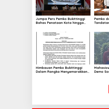
Jumpa Pers Pemko Bukittinggi
Pemko da
Bahas Penataan Kota hingga
Tandata
Polemik Lahan Kampus UFDK
Perubaha
Himbauan Pemko Bukittinggi
Mahasis
Dalam Rangka Menyemarakkan
Demo Sor
Hari Ulang Tahun ke-81
Satpol PP
Kemerdekaan Republik Indonesia
Kecewa W
Hadir Te