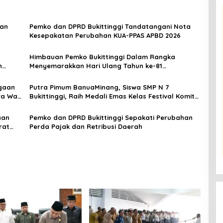
aan
Pemko dan DPRD Bukittinggi Tandatangani Nota
Kesepakatan Perubahan KUA-PPAS APBD 2026
Himbauan Pemko Bukittinggi Dalam Rangka
n
Menyemarakkan Hari Ulang Tahun ke-81
Kemerdekaan Republik Indonesia
gaan
Putra Pimum BanuaMinang, Siswa SMP N 7
a Wali
Bukittinggi, Raih Medali Emas Kelas Festival Komite
Pemula Berat 40 Kg dalam Kejuaraan Karate Jam
Gadang Inkanas Bukittinggi
aan
Pemko dan DPRD Bukittinggi Sepakati Perubahan
rat
Perda Pajak dan Retribusi Daerah