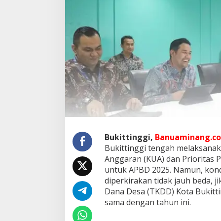
g
i
L
o
b
i
K
e
m
e
n
k
e
u
,
Bukittinggi,
Banuaminang.co
U
p
Bukittinggi tengah melaksan
a
Anggaran (KUA) dan Prioritas 
y
untuk APBD 2025. Namun, kond
a
diperkirakan tidak jauh beda, j
T
i
Dana Desa (TKDD) Kota Bukitti
n
sama dengan tahun ini.
g
k