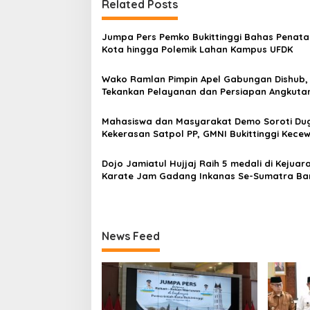
Related Posts
g
a
Jumpa Pers Pemko Bukittinggi Bahas Penat
s
Kota hingga Polemik Lahan Kampus UFDK
i
Wako Ramlan Pimpin Apel Gabungan Dishub,
p
Tekankan Pelayanan dan Persiapan Angkuta
Gratis Pelajar
o
Mahasiswa dan Masyarakat Demo Soroti Du
s
Kekerasan Satpol PP, GMNI Bukittinggi Kecew
Kota dan DPRD Tak Hadir Temui Massa Aksi
Dojo Jamiatul Hujjaj Raih 5 medali di Kejuar
Karate Jam Gadang Inkanas Se-Sumatra Ba
2026
News Feed