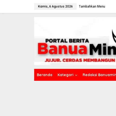
L
Tambahkan Menu
e
Kamis, 6 Agustus 2026
w
a
t
i
k
e
k
o
n
t
e
n
Beranda
Kategori
Redaksi Banuamin