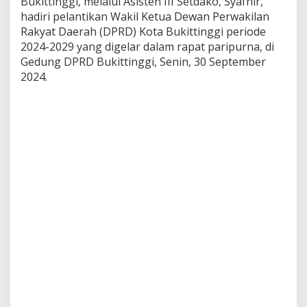
Bukittinggi, melalui Asisten III Setdako, Syafnir,
B
hadiri pelantikan Wakil Ketua Dewan Perwakilan
u
Rakyat Daerah (DPRD) Kota Bukittinggi periode
k
i
2024-2029 yang digelar dalam rapat paripurna, di
t
Gedung DPRD Bukittinggi, Senin, 30 September
t
2024.
i
n
g
g
i
M
a
s
a
J
a
b
a
t
a
n
2
0
2