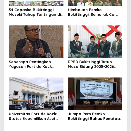
54 Capaska Bukittinggi
Himbauan Pemko
Masuki Tahap Tantingan di
Bukittinggi: Semarak Car
Desa Bahagia
Free Day dalam Rangka
HUT ke I Komando Daerah
Militer (KODAM) XX/Tuanku
Imam Bonjol
Seberapa Pentingkah
DPRD Bukittinggi Tutup
Yayasan Fort de Kock
Masa Sidang 2025-2026
Mendongkrak
Dan Buka Masa Sidang
Perekonomian Masyarakat
2026-2027, Wako Ramlan
Jam Gadang?
Beri Apresiasi
Universitas Fort de Kock:
Jumpa Pers Pemko
Status Kepemilikan Aset
Bukittinggi Bahas Penataan
Tanah yang Sah Adalah
Kota hingga Polemik Lahan
Milik Yayasan Berdasarkan
Kampus UFDK