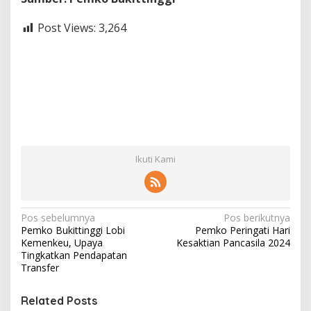
Post Views:
3,264
Ikuti Kami
N
Pos sebelumnya
Pos berikutnya
Pemko Bukittinggi Lobi
Pemko Peringati Hari
a
Kemenkeu, Upaya
Kesaktian Pancasila 2024
v
Tingkatkan Pendapatan
Transfer
i
g
Related Posts