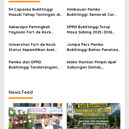
a
s
54 Capaska Bukittinggi
Himbauan Pemko
Masuki Tahap Tantingan di
Bukittinggi: Semarak Car
i
Desa Bahagia
Free Day dalam Rangka
p
HUT ke I Komando Daerah
Seberapa Pentingkah
DPRD Bukittinggi Tutup
Militer (KODAM) XX/Tuanku
Yayasan Fort de Kock
Masa Sidang 2025-2026
o
Imam Bonjol
Mendongkrak
Dan Buka Masa Sidang
s
Perekonomian Masyarakat
2026-2027, Wako Ramlan
Universitas Fort de Kock:
Jumpa Pers Pemko
Jam Gadang?
Beri Apresiasi
Status Kepemilikan Aset
Bukittinggi Bahas Penataan
Tanah yang Sah Adalah
Kota hingga Polemik Lahan
Milik Yayasan Berdasarkan
Kampus UFDK
Pemko dan DPRD
Wako Ramlan Pimpin Apel
Putusan Mahkamah Agung
Bukittinggi Tandatangani
Gabungan Dishub,
Nomor 2108/K/Pdt/2022
Nota Kesepakatan
Tekankan Pelayanan dan
Perubahan KUA-PPAS APBD
Persiapan Angkutan Gratis
2026
Pelajar
News Feed