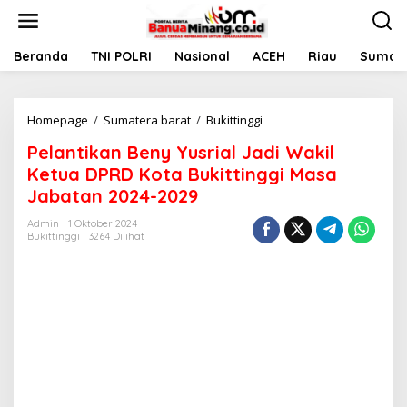
L
e
w
a
Beranda
TNI POLRI
Nasional
ACEH
Riau
Sumate
t
i
k
Homepage
/
Sumatera barat
/
Bukittinggi
P
e
e
k
Pelantikan Beny Yusrial Jadi Wakil
l
o
a
n
Ketua DPRD Kota Bukittinggi Masa
n
t
Jabatan 2024-2029
t
e
i
n
Admin
1 Oktober 2024
k
Bukittinggi
3264 Dilihat
a
n
B
e
n
y
Y
u
s
r