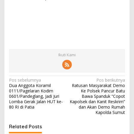
Ikuti Kami
N
Pos sebelumnya
Pos berikutnya
Dua Anggota Koramil
Ratusan Masyarakat Demo
a
0111/Pagelaran Kodim
Ke Polsek Pancur Batu
v
0601/Pandeglang, Jadi Juri
Bawa Spanduk “Copot
Lomba Gerak Jalan HUT ke-
Kapolsek dan Kanit Reskrim”
i
80 RI di Patia
dan Akan Demo Rumah
Kapolda Sumut
g
a
Related Posts
s