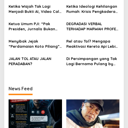
i
Ketika Wajah Tak Lagi
Ketika Ideologi Kehilangan
p
Menjadi Bukti AI, Video Call,
Rumah: Krisis Pengkaderan
dan Evolusi Penipuan
dan Matinya Gerakan
o
Digital Oleh: Ardy Mu’tamar
dalam Bayang-Bayang
Ketua Umum PJI: “Pak
DEGRADASI VERBAL
Kepemimpinan yang
s
Presiden, Jurnalis Bukan
TERHADAP MARWAH PROFESI
Kehilangan Arah
Pengkhianat Bangsa”
JURNALIS DAN MANUVER
ABUSE OF INFLUENCE OLEH
Menyibak Jejak
Rel atau Tol? Mengapa
OKNUM ADVOKAT HOTMAN
“Perdamaian Koto Piliang”:
Reaktivasi Kereta Api Lebih
PARIS HUTAPEA
Penemuan Situs Medan Nan
Rasional daripada Jalan
Bapaneh di Nagari
Tol yang Membelah Nagari
JALAN TOL ATAU JALAN
Di Persimpangan yang Tak
Simawang
PERADABAN?
Lagi Bernama Pulang by
Bumiara
News Feed