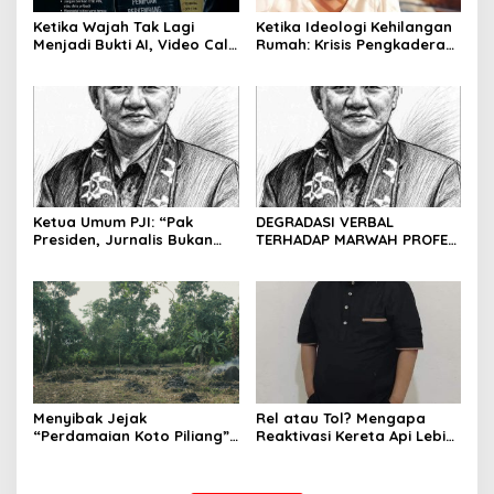
Ketika Wajah Tak Lagi
Ketika Ideologi Kehilangan
Menjadi Bukti AI, Video Call,
Rumah: Krisis Pengkaderan
dan Evolusi Penipuan
dan Matinya Gerakan
Digital Oleh: Ardy Mu’tamar
dalam Bayang-Bayang
Kepemimpinan yang
Kehilangan Arah
Ketua Umum PJI: “Pak
DEGRADASI VERBAL
Presiden, Jurnalis Bukan
TERHADAP MARWAH PROFESI
Pengkhianat Bangsa”
JURNALIS DAN MANUVER
ABUSE OF INFLUENCE OLEH
OKNUM ADVOKAT HOTMAN
PARIS HUTAPEA
Menyibak Jejak
Rel atau Tol? Mengapa
“Perdamaian Koto Piliang”:
Reaktivasi Kereta Api Lebih
Penemuan Situs Medan Nan
Rasional daripada Jalan
Bapaneh di Nagari
Tol yang Membelah Nagari
Simawang