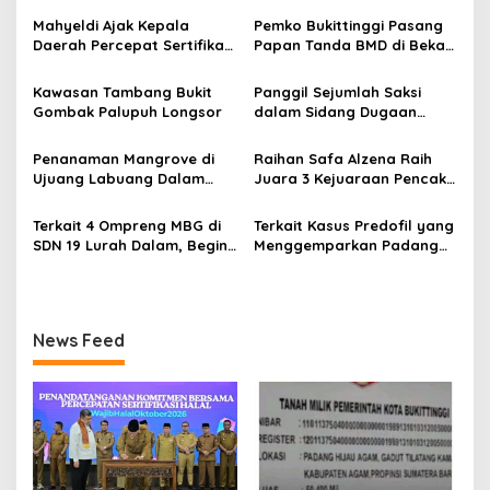
a
s
Mahyeldi Ajak Kepala
Pemko Bukittinggi Pasang
Daerah Percepat Sertifikasi
Papan Tanda BMD di Bekas
i
Halal, Bidik Sumbar Jadi
TPA Gadut
p
Pusat Ekosistem Halal
Kawasan Tambang Bukit
Panggil Sejumlah Saksi
Nasional
Gombak Palupuh Longsor
dalam Sidang Dugaan
o
Kasus LGBT dengan
s
Terdakwa Haji DS
Penanaman Mangrove di
Raihan Safa Alzena Raih
Ujuang Labuang Dalam
Juara 3 Kejuaraan Pencak
Rangka Hari Mangrove
Silat Tingkat Pelajar Se-
Sedunia
Sumatera Barat
Terkait 4 Ompreng MBG di
Terkait Kasus Predofil yang
SDN 19 Lurah Dalam, Begini
Menggemparkan Padang
Kronologisnya
Luar, Tujuh Saksi Hadiri
Panggilan Kejaksaan
Pengadilan Negeri Lubuk
Basung
News Feed