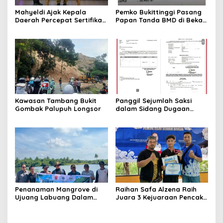
Mahyeldi Ajak Kepala
Pemko Bukittinggi Pasang
Daerah Percepat Sertifikasi
Papan Tanda BMD di Bekas
Halal, Bidik Sumbar Jadi
TPA Gadut
Pusat Ekosistem Halal
Nasional
Kawasan Tambang Bukit
Panggil Sejumlah Saksi
Gombak Palupuh Longsor
dalam Sidang Dugaan
Kasus LGBT dengan
Terdakwa Haji DS
Penanaman Mangrove di
Raihan Safa Alzena Raih
Ujuang Labuang Dalam
Juara 3 Kejuaraan Pencak
Rangka Hari Mangrove
Silat Tingkat Pelajar Se-
Sedunia
Sumatera Barat