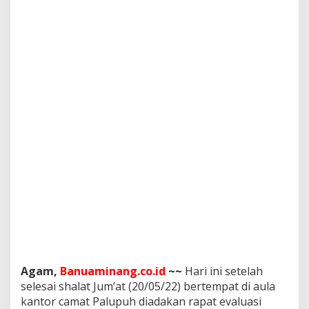
k
a
n
R
a
p
a
t
E
v
a
l
u
a
s
i
P
e
r
s
i
a
Agam,
Banuaminang.co.id
~~
Hari ini setelah
p
selesai shalat Jum’at (20/05/22) bertempat di aula
a
kantor camat Palupuh diadakan rapat evaluasi
n