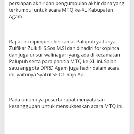
persiapan akhir dan pengumpulan akhir dana yang
A
k
terkumpul untuk acara MTQ ke-XL Kabupaten
h
Agam.
i
r
Rapat ini dipimpin oleh camat Palupuh yaitunya
Zulfikar Zulkifli S.Sos M.Si dan dihadiri forkopinca
dan juga unsur walinagari yang ada di kecamatan
Palupuh serta para panitia MTQ ke-XL ini. Salah
satu anggota DPRD Agam juga hadir dalam acara
ini, yaitunya Syafril SE Dt. Rajo Api.
Pada umumnya peserta rapat menyatakan
kesanggupan untuk mensukseskan acara MTQ ini.