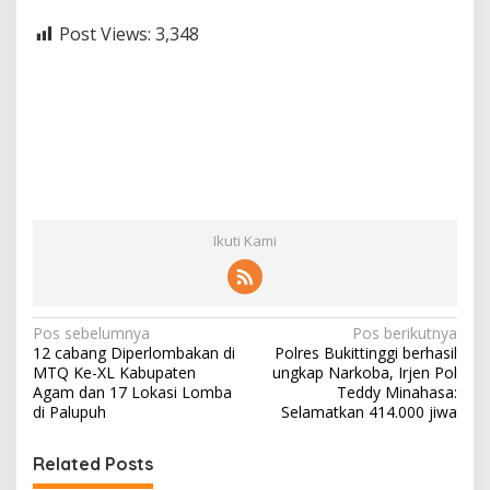
Post Views:
3,348
Ikuti Kami
N
Pos sebelumnya
Pos berikutnya
12 cabang Diperlombakan di
Polres Bukittinggi berhasil
a
MTQ Ke-XL Kabupaten
ungkap Narkoba, Irjen Pol
v
Agam dan 17 Lokasi Lomba
Teddy Minahasa:
di Palupuh
Selamatkan 414.000 jiwa
i
g
Related Posts