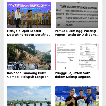
Mahyeldi Ajak Kepala
Pemko Bukittinggi Pasang
Daerah Percepat Sertifikasi
Papan Tanda BMD di Bekas
Halal, Bidik Sumbar Jadi
TPA Gadut
Pusat Ekosistem Halal
Nasional
Kawasan Tambang Bukit
Panggil Sejumlah Saksi
Gombak Palupuh Longsor
dalam Sidang Dugaan
Kasus LGBT dengan
Terdakwa Haji DS