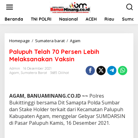
L
e
w
a
Beranda
TNI POLRI
Nasional
ACEH
Riau
Sumate
t
i
k
Homepage
/
Sumatera barat
/
Agam
P
e
a
k
Palupuh Telah 70 Persen Lebih
l
o
u
n
Melaksanakan Vaksin
p
t
u
e
Admin
16 Desember 2021
Agam
,
Sumatera Barat
3685 Dilihat
h
n
T
e
l
AGAM, BANUAMINANG.CO.ID ~~
Polres
a
h
Bukittinggi bersama Dit Samapta Polda Sumbar
7
dan Stake Holder terkait dari Kecamatan Palupuh
0
Kabupaten Agam, menggelar Gebyar SUMDARSIN
P
di Pasar Palupuh Kamis, 16 Desember 2021.
e
r
s