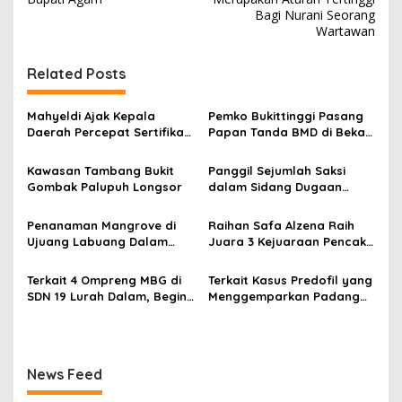
v
Bagi Nurani Seorang
Wartawan
i
g
Related Posts
a
s
Mahyeldi Ajak Kepala
Pemko Bukittinggi Pasang
Daerah Percepat Sertifikasi
Papan Tanda BMD di Bekas
i
Halal, Bidik Sumbar Jadi
TPA Gadut
p
Pusat Ekosistem Halal
Kawasan Tambang Bukit
Panggil Sejumlah Saksi
Nasional
Gombak Palupuh Longsor
dalam Sidang Dugaan
o
Kasus LGBT dengan
s
Terdakwa Haji DS
Penanaman Mangrove di
Raihan Safa Alzena Raih
Ujuang Labuang Dalam
Juara 3 Kejuaraan Pencak
Rangka Hari Mangrove
Silat Tingkat Pelajar Se-
Sedunia
Sumatera Barat
Terkait 4 Ompreng MBG di
Terkait Kasus Predofil yang
SDN 19 Lurah Dalam, Begini
Menggemparkan Padang
Kronologisnya
Luar, Tujuh Saksi Hadiri
Panggilan Kejaksaan
Pengadilan Negeri Lubuk
Basung
News Feed