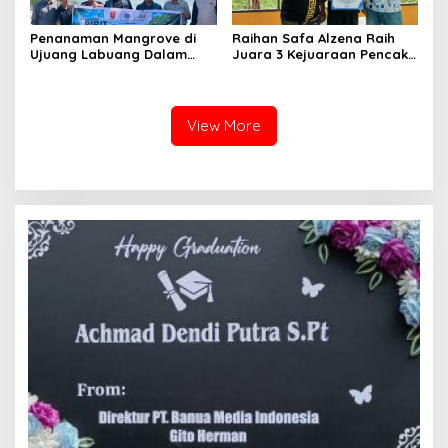
Penanaman Mangrove di
Raihan Safa Alzena Raih
Ujuang Labuang Dalam
Juara 3 Kejuaraan Pencak
Rangka Hari Mangrove
Silat Tingkat Pelajar Se-
Sedunia
Sumatera Barat
View More