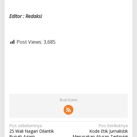
Editor : Redaksi
Post Views:
3,685
Ikuti Kami
N
Pos sebelumnya
Pos berikutnya
25 Wali Nagari Dilantik
Kode Etik Jurnalistik
a
Bupati Agam
Merupakan Aturan Tertinggi