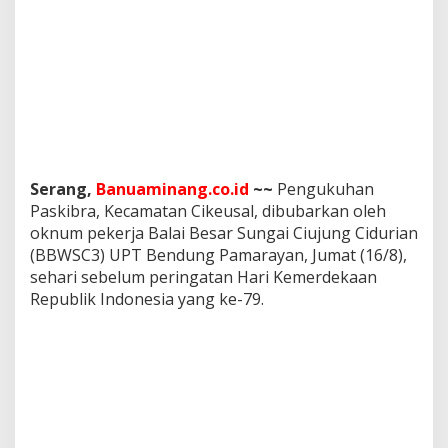
t
e
n
B
u
b
a
r
k
a
Serang,
Banuaminang.co.id
~~
Pengukuhan
n
P
Paskibra, Kecamatan Cikeusal, dibubarkan oleh
e
oknum pekerja Balai Besar Sungai Ciujung Cidurian
n
(BBWSC3) UPT Bendung Pamarayan, Jumat (16/8),
g
sehari sebelum peringatan Hari Kemerdekaan
u
Republik Indonesia yang ke-79.
k
u
h
a
n
P
a
s
k