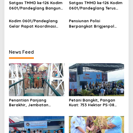
Gizi 3.300 Anak
Banten
Satgas TMMD ke-126 Kodim
Satgas TMMD ke-126 Kodim
0601/Pandeglang Bangun
0601/Pandeglang Terus
Sumur Bor untuk Warga
Kebut Program RLTH,
Kampung Cikentrung, Desa
Progres Capai 15 Persen
Kodim 0601/Pandeglang
Pensiunan Polisi
Cikentrung Kecamatan
Gelar Rapat Koordinasi
Berpangkat Brigjenpol
Cadasari
Program MBG, Bahas
Dilantik Jadi Advokat
Capaian dan Tantangan
Menuju Indonesia Emas
2045
News Feed
Penantian Panjang
Petani Bangkit, Pangan
Berakhir, Jembatan
Kuat: 753 Hektar PS-08
Blengbeng Resmi
Dipanen Serentak di
Diresmikan DANDIM
Pandeglang
0601/Pandeglang