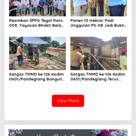
Resmikan SPPG Tegal Ratu
Panen 10 Hektar Padi
009, Yayasan Bhakti Bela
Unggulan PS-08 Jadi Bukti
Negara Melayani Perbaikan
Nyata Revolusi Pertanian di
Gizi 3.300 Anak
Banten
Satgas TMMD ke-126 Kodim
Satgas TMMD ke-126 Kodim
0601/Pandeglang Bangun
0601/Pandeglang Terus
Sumur Bor untuk Warga
Kebut Program RLTH,
Kampung Cikentrung, Desa
Progres Capai 15 Persen
Cikentrung Kecamatan
Cadasari
View More