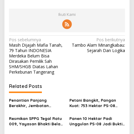
Ikuti Kami
N
Pos sebelumnya
Pos berikutnya
Masih Dijajah Mafia Tanah,
Tambo Alam Minangkabau:
a
79 Tahun INDONESIA
Sejarah Dan Logika
v
Merdeka Belum Bisa
Dirasakan Pemilik Sah
i
SHM/SHGB Diatas Lahan
Perkebunan Tangerang
g
a
Related Posts
s
i
Penantian Panjang
Petani Bangkit, Pangan
p
Berakhir, Jembatan
Kuat: 753 Hektar PS-08
Blengbeng Resmi
Dipanen Serentak di
o
Diresmikan DANDIM
Pandeglang
Resmikan SPPG Tegal Ratu
Panen 10 Hektar Padi
0601/Pandeglang
s
009, Yayasan Bhakti Bela
Unggulan PS-08 Jadi Bukti
Negara Melayani Perbaikan
Nyata Revolusi Pertanian di