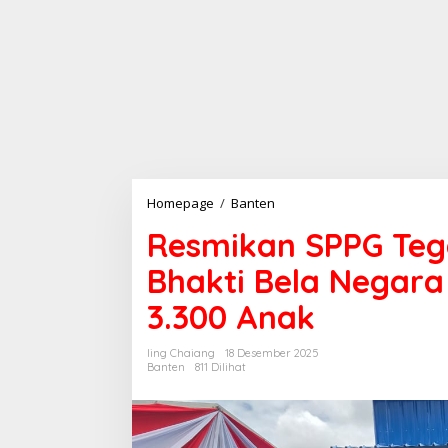
Homepage
/
Banten
R
e
Resmikan SPPG Teg
s
m
Bhakti Bela Negara
i
k
3.300 Anak
a
n
S
Iing Chaiang
18 Desember 2025
P
Banten
811 Dilihat
P
G
T
e