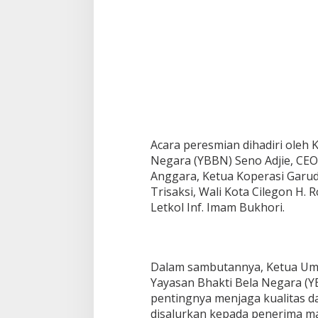
n
G
i
z
i
3
.
3
0
0
A
Acara peresmian dihadiri oleh
n
Negara (YBBN) Seno Adjie, CEO
a
k
Anggara, Ketua Koperasi Garu
Trisaksi, Wali Kota Cilegon H.
Letkol Inf. Imam Bukhori.
Dalam sambutannya, Ketua Um
Yayasan Bhakti Bela Negara (
pentingnya menjaga kualitas 
disalurkan kepada penerima m