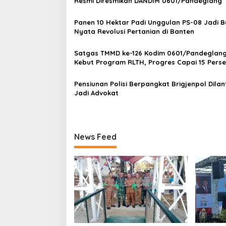
s
Resmi Diresmikan DANDIM 0601/Pandeglang
i
Panen 10 Hektar Padi Unggulan PS-08 Jadi B
p
Nyata Revolusi Pertanian di Banten
o
Satgas TMMD ke-126 Kodim 0601/Pandeglang
s
Kebut Program RLTH, Progres Capai 15 Pers
Pensiunan Polisi Berpangkat Brigjenpol Dilan
Jadi Advokat
News Feed