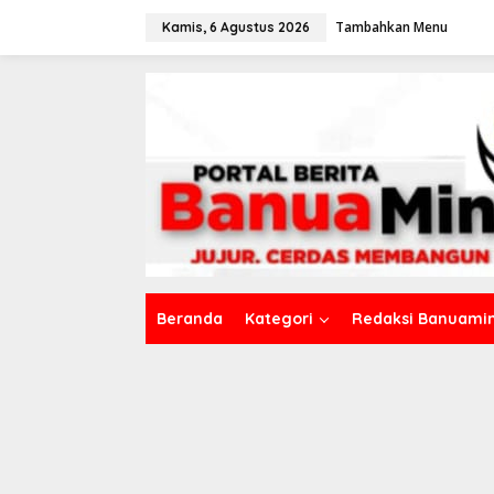
L
Tambahkan Menu
e
Kamis, 6 Agustus 2026
w
a
t
i
k
e
k
o
n
t
e
n
Beranda
Kategori
Redaksi Banuamin