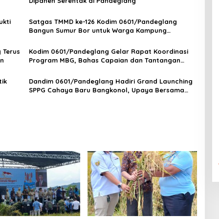
Dipanen Serentak di Pandeglang
ukti
Satgas TMMD ke-126 Kodim 0601/Pandeglang
Bangun Sumur Bor untuk Warga Kampung
Cikentrung, Desa Cikentrung Kecamatan Cadasari
 Terus
Kodim 0601/Pandeglang Gelar Rapat Koordinasi
en
Program MBG, Bahas Capaian dan Tantangan
Menuju Indonesia Emas 2045
tik
Dandim 0601/Pandeglang Hadiri Grand Launching
SPPG Cahaya Baru Bangkonol, Upaya Bersama
Wujudkan Generasi Sehat dan Cerdas