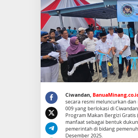
g
a
l
R
a
t
u
0
0
9
,
Y
a
y
a
s
a
Ciwandan,
BanuaMinang.co.i
n
secara resmi meluncurkan dan
B
h
009 yang berlokasi di Ciwandan
a
Program Makan Bergizi Gratis 
k
manfaat sebagai bentuk dukun
t
pemerintah di bidang pemenuha
i
Desember 2025.
B