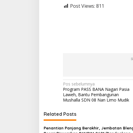
Post Views:
811
I
N
Pos sebelumnya
Program PASS BANA Nagari Pasia
a
Laweh, Bantu Pembangunan
v
Mushalla SDN 08 Nan Limo Mudik
i
Related Posts
g
a
Penantian Panjang Berakhir, Jembatan Ble