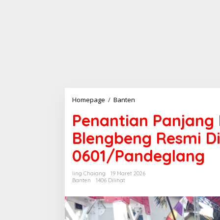
Homepage
/
Banten
P
e
Penantian Panjang
n
a
Blengbeng Resmi D
n
t
0601/Pandeglang
i
a
n
Iing Chaiang
19 Maret 2026
P
Banten
1406 Dilihat
a
n
j
a