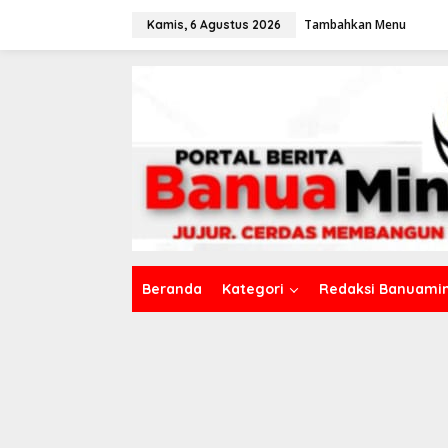
L
Tambahkan Menu
e
Kamis, 6 Agustus 2026
w
a
t
i
k
e
k
o
n
t
e
n
Beranda
Kategori
Redaksi Banuamin