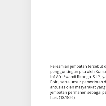
6
0
1
/
P
a
n
d
e
g
l
a
n
g
Peresmian jembatan tersebut d
pengguntingan pita oleh Koma
Inf Afri Swandi Ritonga, S.I.P.,
Polri, serta unsur pemerintah
antusias oleh masyarakat yang
jembatan permanen sebagai pe
hari. (18/3/26).