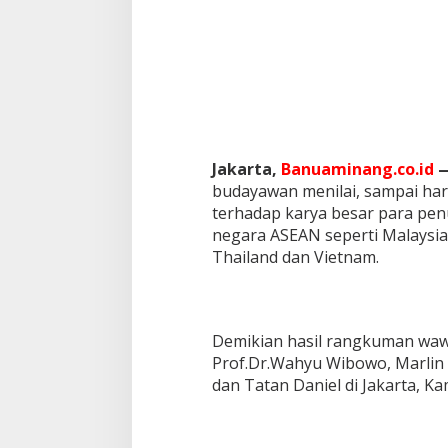
a
r
P
e
n
u
l
i
s
Jakarta,
Banuaminang.co.id
S
budayawan menilai, sampai hari 
a
s
terhadap karya besar para penu
t
negara ASEAN seperti Malaysia
r
Thailand dan Vietnam.
a
Demikian hasil rangkuman waw
Prof.Dr.Wahyu Wibowo, Marlin 
dan Tatan Daniel di Jakarta, Ka