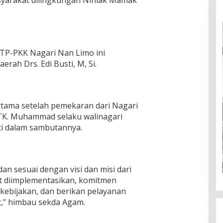
asyarakat dilingkungan Niniak Mamak
n TP-PKK Nagari Nan Limo ini
erah Drs. Edi Busti, M, Si.
rtama setelah pemekaran dari Nagari
 TK. Muhammad selaku walinagari
ti dalam sambutannya.
n sesuai dengan visi dan misi dari
at diimplementasikan, komitmen
kebijakan, dan berikan pelayanan
,” himbau sekda Agam.