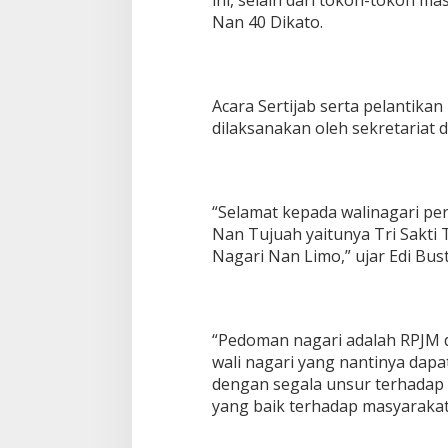
ini, selain dari tokoh-tokoh m
Nan 40 Dikato.
Acara Sertijab serta pelantika
dilaksanakan oleh sekretariat da
“Selamat kepada walinagari pe
Nan Tujuah yaitunya Tri Sakti
Nagari Nan Limo,” ujar Edi Bus
“Pedoman nagari adalah RPJM da
wali nagari yang nantinya dap
dengan segala unsur terhadap 
yang baik terhadap masyarakat