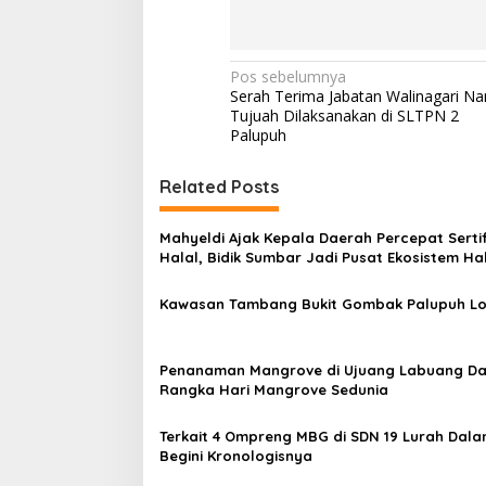
N
Pos sebelumnya
Serah Terima Jabatan Walinagari Na
a
Tujuah Dilaksanakan di SLTPN 2
v
Palupuh
i
Related Posts
g
a
Mahyeldi Ajak Kepala Daerah Percepat Sertif
s
Halal, Bidik Sumbar Jadi Pusat Ekosistem Ha
Nasional
i
Kawasan Tambang Bukit Gombak Palupuh L
p
o
Penanaman Mangrove di Ujuang Labuang D
s
Rangka Hari Mangrove Sedunia
Terkait 4 Ompreng MBG di SDN 19 Lurah Dala
Begini Kronologisnya