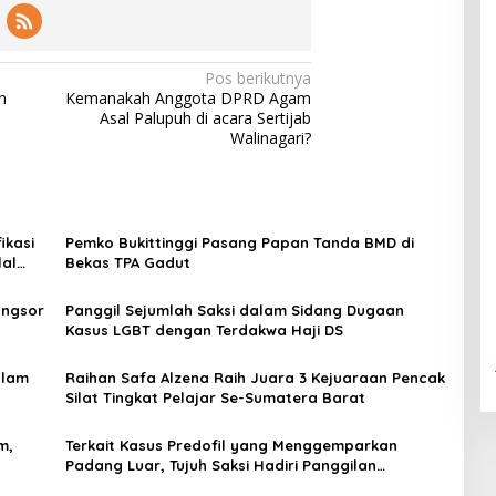
Pos berikutnya
n
Kemanakah Anggota DPRD Agam
Asal Palupuh di acara Sertijab
Walinagari?
ikasi
Pemko Bukittinggi Pasang Papan Tanda BMD di
lal
Bekas TPA Gadut
ongsor
Panggil Sejumlah Saksi dalam Sidang Dugaan
Kasus LGBT dengan Terdakwa Haji DS
alam
Raihan Safa Alzena Raih Juara 3 Kejuaraan Pencak
Silat Tingkat Pelajar Se-Sumatera Barat
m,
Terkait Kasus Predofil yang Menggemparkan
Padang Luar, Tujuh Saksi Hadiri Panggilan
Kejaksaan Pengadilan Negeri Lubuk Basung