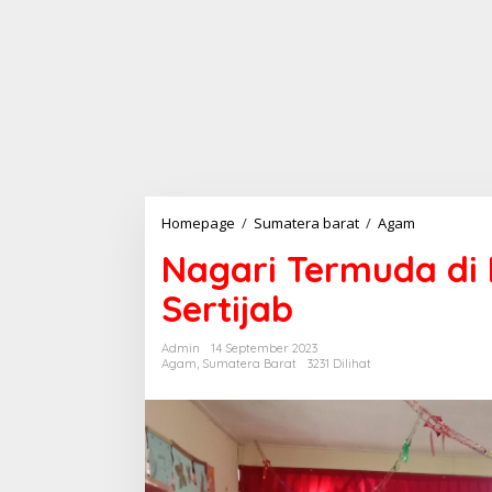
Homepage
/
Sumatera barat
/
Agam
N
a
Nagari Termuda di
g
a
Sertijab
r
i
T
Admin
14 September 2023
e
Agam
,
Sumatera Barat
3231 Dilihat
r
m
u
d
a
d