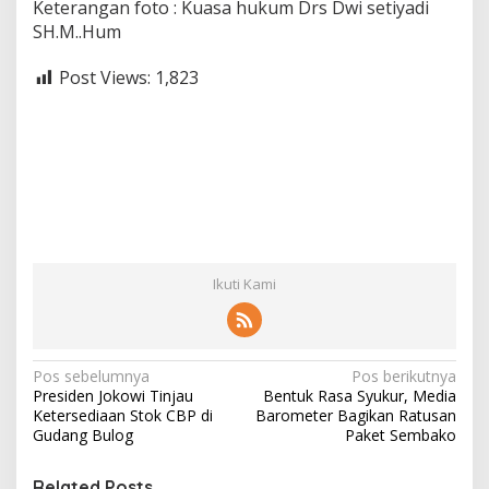
Keterangan foto : Kuasa hukum Drs Dwi setiyadi
SH.M..Hum
Post Views:
1,823
Ikuti Kami
N
Pos sebelumnya
Pos berikutnya
Presiden Jokowi Tinjau
Bentuk Rasa Syukur, Media
a
Ketersediaan Stok CBP di
Barometer Bagikan Ratusan
v
Gudang Bulog
Paket Sembako
i
Related Posts