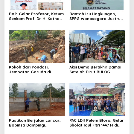
Raih Gelar Profesor, Ketum
Bantah Isu Lingkungan,
Senkom Prof. Dr. H. Katno
SPPG Wonosegoro Justru
Hadi Sampaikan Orasi
Jadi Motor Ekonomi Warga
Ilmiah tentang Paradigma
Boyolali
Baru Pariwisata dan
Ketahanan Ekonomi
Kokoh dari Pondasi,
Aksi Demo Berakhir Damai
Jembatan Garuda di
Setelah Dirut BULOG
Nglembu Dikebut: Cakar
Pastikan di tahun 2026
Ayam Disiapkan Tahan
Menyerap Tebu Petani
Beban Maksimal
Blora melalui PT GMM
Sesuai Harga Pemerintah
Pastikan Berjalan Lancar,
PAC LDII Pelem Blora, Gelar
Babinsa Dampingi
Sholat Idul Fitri 1447 H di
Pembangunan KDKMP
Halaman Masjid Nur Huda