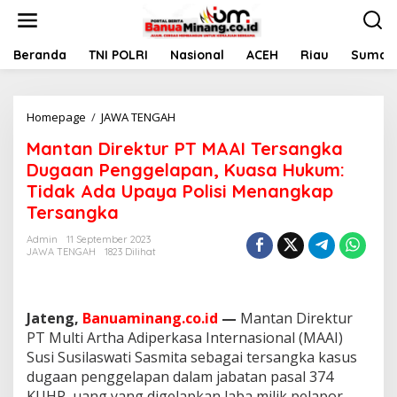
L
e
w
a
Beranda
TNI POLRI
Nasional
ACEH
Riau
Sumate
t
i
k
Homepage
/
JAWA TENGAH
M
e
a
k
Mantan Direktur PT MAAI Tersangka
n
o
t
n
Dugaan Penggelapan, Kuasa Hukum:
a
t
Tidak Ada Upaya Polisi Menangkap
n
e
Tersangka
D
n
i
Admin
11 September 2023
r
JAWA TENGAH
1823 Dilihat
e
k
t
u
Jateng,
Banuaminang.co.id
—
Mantan Direktur
r
PT Multi Artha Adiperkasa Internasional (MAAI)
P
Susi Susilaswati Sasmita sebagai tersangka kasus
T
M
dugaan penggelapan dalam jabatan pasal 374
A
KUHP, uang yang digelapkan laba milik pelapor