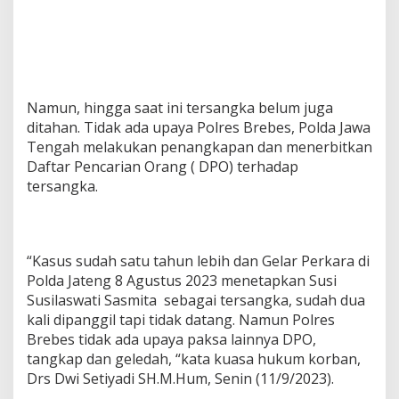
a
y
a
P
o
l
Namun, hingga saat ini tersangka belum juga
i
s
ditahan. Tidak ada upaya Polres Brebes, Polda Jawa
i
Tengah melakukan penangkapan dan menerbitkan
M
Daftar Pencarian Orang ( DPO) terhadap
e
tersangka.
n
a
n
g
k
“Kasus sudah satu tahun lebih dan Gelar Perkara di
a
Polda Jateng 8 Agustus 2023 menetapkan Susi
p
Susilaswati Sasmita sebagai tersangka, sudah dua
T
e
kali dipanggil tapi tidak datang. Namun Polres
r
Brebes tidak ada upaya paksa lainnya DPO,
s
tangkap dan geledah, “kata kuasa hukum korban,
a
Drs Dwi Setiyadi SH.M.Hum, Senin (11/9/2023).
n
g