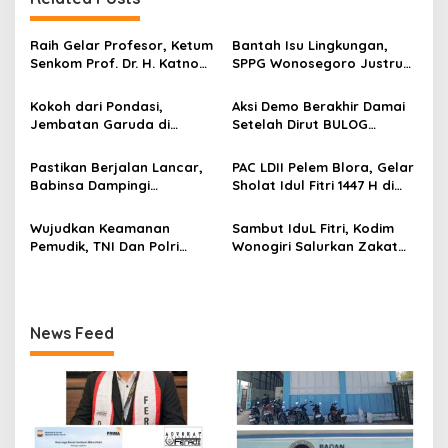
g
a
Raih Gelar Profesor, Ketum
Bantah Isu Lingkungan,
s
Senkom Prof. Dr. H. Katno
SPPG Wonosegoro Justru
Hadi Sampaikan Orasi
Jadi Motor Ekonomi Warga
i
Ilmiah tentang Paradigma
Boyolali
Kokoh dari Pondasi,
Aksi Demo Berakhir Damai
p
Baru Pariwisata dan
Jembatan Garuda di
Setelah Dirut BULOG
Ketahanan Ekonomi
Nglembu Dikebut: Cakar
Pastikan di tahun 2026
o
Ayam Disiapkan Tahan
Menyerap Tebu Petani
Pastikan Berjalan Lancar,
PAC LDII Pelem Blora, Gelar
s
Beban Maksimal
Blora melalui PT GMM
Babinsa Dampingi
Sholat Idul Fitri 1447 H di
Sesuai Harga Pemerintah
Pembangunan KDKMP
Halaman Masjid Nur Huda
Mindi
Wujudkan Keamanan
Sambut IduL Fitri, Kodim
Pemudik, TNI Dan Polri
Wonogiri Salurkan Zakat
Laksanakan Patroli
Fitra Dan Tali Asih Kepada
Pengamanan Di Terminal
Warga
Angkutan
News Feed