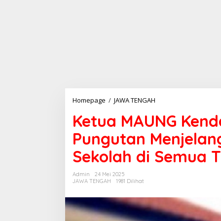
Homepage
/
JAWA TENGAH
K
e
Ketua MAUNG Kend
t
u
Pungutan Menjelang
a
M
Sekolah di Semua T
A
U
N
Admin
24 Mei 2025
G
JAWA TENGAH
1981 Dilihat
K
e
n
d