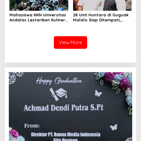
Mahasiswa KKN Universitas
28 Unit Huntara di Guguak
Andalas Lestarikan Kuliner
Malalo Siap Ditempati,
Lokal melalui Kegiatan
Andre Rosiade Tinjau
Membuat Kubang di Nagari
Lokasi Bersama Wabup
Sungai Patai
Tanah Datar
View More