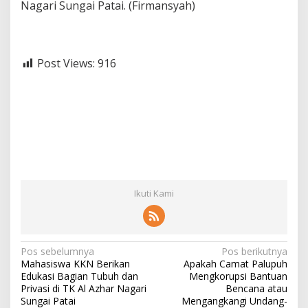
Nagari Sungai Patai. (Firmansyah)
Post Views:
916
Ikuti Kami
N
Pos sebelumnya
Pos berikutnya
Mahasiswa KKN Berikan
Apakah Camat Palupuh
a
Edukasi Bagian Tubuh dan
Mengkorupsi Bantuan
v
Privasi di TK Al Azhar Nagari
Bencana atau
Sungai Patai
Mengangkangi Undang-