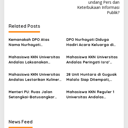
i
undang Pers dan
Keterbukaan Informasi
g
Publik?
a
s
Related Posts
i
p
Kemanakah DPO Atas
DPO Nurhayati Diduga
Nama Nurhayati
Hadiri Acara Keluarga di
o
Bersembunyi?
Bangkinang, Praktisi Hukum
Soroti Lemahnya
s
Mahasiswa KKN Universitas
Mahasiswa KKN Universitas
Penegakan Hukum
Andalas Laksanakan
Andalas Peringati Isra’
Sosialisasi dan Instalasi
Mi’raj dengan Lomba
Yellow Trap, Lubang
Adzan, MTQ, dan Tabligh
Mahasiswa KKN Universitas
28 Unit Huntara di Guguak
Biopori, dan Pestisida
Akbar di Masjid Ihsan
Andalas Lestarikan Kuliner
Malalo Siap Ditempati,
Nabati di Nagari Sungai
Sungai Patai
Lokal melalui Kegiatan
Andre Rosiade Tinjau
Patai
Membuat Kubang di Nagari
Lokasi Bersama Wabup
Menteri PU: Ruas Jalan
Mahasiswa KKN Reguler 1
Sungai Patai
Tanah Datar
Setangkai–Batusangkar
Universitas Andalas
Sepanjang 25 Km Akan
Memperkenalkan Alat
Diaspal Tahun 2026
Pemupukan Sederhana
TEPUYANG kepada Petani
Nagari Sungayang
News Feed