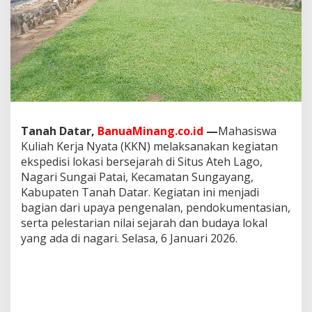
s
i
t
a
s
A
n
d
a
l
Tanah Datar,
BanuaMinang.co.id
—
Mahasiswa
a
s
Kuliah Kerja Nyata (KKN) melaksanakan kegiatan
2
ekspedisi lokasi bersejarah di Situs Ateh Lago,
0
Nagari Sungai Patai, Kecamatan Sungayang,
2
Kabupaten Tanah Datar. Kegiatan ini menjadi
6
L
bagian dari upaya pengenalan, pendokumentasian,
a
serta pelestarian nilai sejarah dan budaya lokal
k
yang ada di nagari. Selasa, 6 Januari 2026.
s
a
n
a
k
a