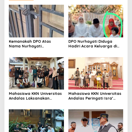
Kemanakah DPO Atas
DPO Nurhayati Diduga
Nama Nurhayati
Hadiri Acara Keluarga di
Bersembunyi?
Bangkinang, Praktisi Hukum
Soroti Lemahnya
Penegakan Hukum
Mahasiswa KKN Universitas
Mahasiswa KKN Universitas
Andalas Laksanakan
Andalas Peringati Isra’
Sosialisasi dan Instalasi
Mi’raj dengan Lomba
Yellow Trap, Lubang
Adzan, MTQ, dan Tabligh
Biopori, dan Pestisida
Akbar di Masjid Ihsan
Nabati di Nagari Sungai
Sungai Patai
Patai