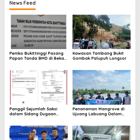
News Feed
Pemko Bukittinggi Pasang
Kawasan Tambang Bukit
Papan Tanda BMD di Bekas
Gombak Palupuh Longsor
TPA Gadut
Panggil Sejumlah Saksi
Penanaman Mangrove di
dalam Sidang Dugaan
Ujuang Labuang Dalam
Kasus LGBT dengan
Rangka Hari Mangrove
Terdakwa Haji DS
Sedunia