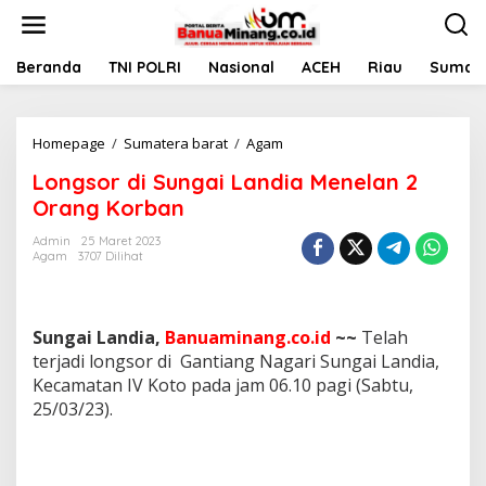
L
e
w
a
Beranda
TNI POLRI
Nasional
ACEH
Riau
Sumate
t
i
k
Homepage
/
Sumatera barat
/
Agam
L
e
o
k
Longsor di Sungai Landia Menelan 2
n
o
g
n
Orang Korban
s
t
o
e
Admin
25 Maret 2023
Agam
3707 Dilihat
r
n
d
i
S
Sungai Landia,
Banuaminang.co.id
~~
Telah
u
n
terjadi longsor di Gantiang Nagari Sungai Landia,
g
Kecamatan IV Koto pada jam 06.10 pagi (Sabtu,
a
25/03/23).
i
L
a
n