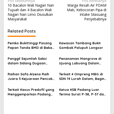
N
Pos sebelumnya
Pos berikutnya
10 Bacalon Wali Nagari Nan
Warga Resah Air PDAM
a
Tujuah dan 4 Bacalon Wali
Mati, Kebocoran Pipa di
v
Nagari Nan Limo Diusulkan
Intake Silasuang
Masyarakat
Penyebabnya
i
g
Related Posts
a
s
Pemko Bukittinggi Pasang
Kawasan Tambang Bukit
Papan Tanda BMD di Bekas
Gombak Palupuh Longsor
i
TPA Gadut
p
Panggil Sejumlah Saksi
Penanaman Mangrove di
dalam Sidang Dugaan
Ujuang Labuang Dalam
o
Kasus LGBT dengan
Rangka Hari Mangrove
s
Terdakwa Haji DS
Sedunia
Raihan Safa Alzena Raih
Terkait 4 Ompreng MBG di
Juara 3 Kejuaraan Pencak
SDN 19 Lurah Dalam, Begini
Silat Tingkat Pelajar Se-
Kronologisnya
Sumatera Barat
Terkait Kasus Predofil yang
Ketua KSB Padang Luar
Menggemparkan Padang
Terima Surat P-38, P-37 dari
Luar, Tujuh Saksi Hadiri
Kejaksaan Negeri Agam
Panggilan Kejaksaan
Pengadilan Negeri Lubuk
Basung