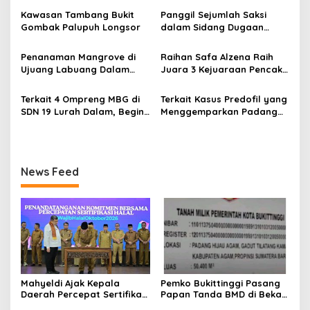
i
Pusat Ekosistem Halal
Kawasan Tambang Bukit
Panggil Sejumlah Saksi
p
Nasional
Gombak Palupuh Longsor
dalam Sidang Dugaan
Kasus LGBT dengan
o
Terdakwa Haji DS
Penanaman Mangrove di
Raihan Safa Alzena Raih
s
Ujuang Labuang Dalam
Juara 3 Kejuaraan Pencak
Rangka Hari Mangrove
Silat Tingkat Pelajar Se-
Sedunia
Sumatera Barat
Terkait 4 Ompreng MBG di
Terkait Kasus Predofil yang
SDN 19 Lurah Dalam, Begini
Menggemparkan Padang
Kronologisnya
Luar, Tujuh Saksi Hadiri
Panggilan Kejaksaan
Pengadilan Negeri Lubuk
Basung
News Feed
Mahyeldi Ajak Kepala
Pemko Bukittinggi Pasang
Daerah Percepat Sertifikasi
Papan Tanda BMD di Bekas
Halal, Bidik Sumbar Jadi
TPA Gadut