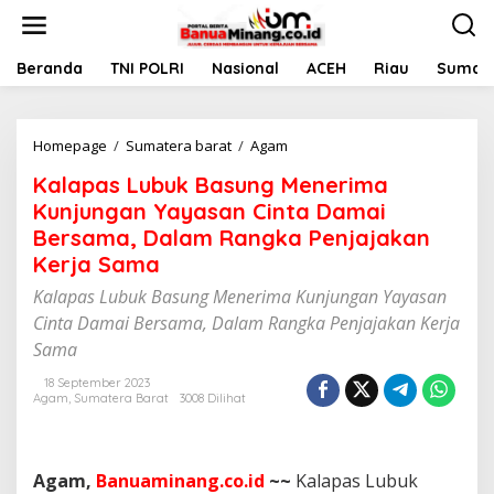
L
e
w
a
Beranda
TNI POLRI
Nasional
ACEH
Riau
Sumate
t
i
k
Homepage
/
Sumatera barat
/
Agam
K
e
a
k
Kalapas Lubuk Basung Menerima
l
o
a
n
Kunjungan Yayasan Cinta Damai
p
t
Bersama, Dalam Rangka Penjajakan
a
e
Kerja Sama
s
n
L
Kalapas Lubuk Basung Menerima Kunjungan Yayasan
u
Cinta Damai Bersama, Dalam Rangka Penjajakan Kerja
b
u
Sama
k
B
18 September 2023
Agam
,
Sumatera Barat
3008 Dilihat
a
s
u
n
Agam,
Banuaminang.co.id
~~
Kalapas Lubuk
g