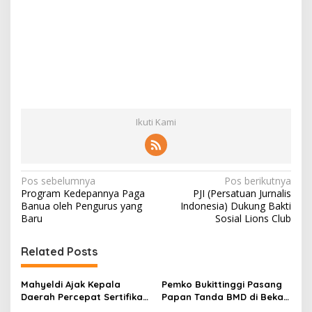
Ikuti Kami
N
Pos sebelumnya
Pos berikutnya
Program Kedepannya Paga
PJI (Persatuan Jurnalis
a
Banua oleh Pengurus yang
Indonesia) Dukung Bakti
v
Baru
Sosial Lions Club
i
Related Posts
g
a
Mahyeldi Ajak Kepala
Pemko Bukittinggi Pasang
s
Daerah Percepat Sertifikasi
Papan Tanda BMD di Bekas
Halal, Bidik Sumbar Jadi
TPA Gadut