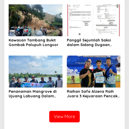
Pusat Ekosistem Halal
Nasional
Kawasan Tambang Bukit
Panggil Sejumlah Saksi
Gombak Palupuh Longsor
dalam Sidang Dugaan
Kasus LGBT dengan
Terdakwa Haji DS
Penanaman Mangrove di
Raihan Safa Alzena Raih
Ujuang Labuang Dalam
Juara 3 Kejuaraan Pencak
Rangka Hari Mangrove
Silat Tingkat Pelajar Se-
Sedunia
Sumatera Barat
View More