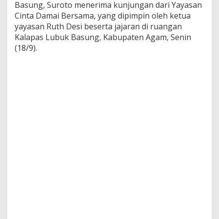
Basung, Suroto menerima kunjungan dari Yayasan
M
e
Cinta Damai Bersama, yang dipimpin oleh ketua
n
yayasan Ruth Desi beserta jajaran di ruangan
e
Kalapas Lubuk Basung, Kabupaten Agam, Senin
r
(18/9).
i
m
a
K
u
n
j
u
n
g
a
n
Y
a
y
a
s
a
n
C