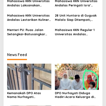
Mahasiswa KKN Universitas
Mahasiswa KKN Universitas
o
Penegakan Hukum
Andalas Laksanakan
Andalas Peringati Isra’
s
Sosialisasi dan Instalasi
Mi’raj dengan Lomba
Yellow Trap, Lubang
Adzan, MTQ, dan Tabligh
Mahasiswa KKN Universitas
28 Unit Huntara di Guguak
Biopori, dan Pestisida
Akbar di Masjid Ihsan
Andalas Lestarikan Kuliner
Malalo Siap Ditempati,
Nabati di Nagari Sungai
Sungai Patai
Lokal melalui Kegiatan
Andre Rosiade Tinjau
Patai
Membuat Kubang di Nagari
Lokasi Bersama Wabup
Menteri PU: Ruas Jalan
Mahasiswa KKN Reguler 1
Sungai Patai
Tanah Datar
Setangkai–Batusangkar
Universitas Andalas
Sepanjang 25 Km Akan
Memperkenalkan Alat
Diaspal Tahun 2026
Pemupukan Sederhana
TEPUYANG kepada Petani
Nagari Sungayang
News Feed
Kemanakah DPO Atas
DPO Nurhayati Diduga
Nama Nurhayati
Hadiri Acara Keluarga di
Bersembunyi?
Bangkinang, Praktisi Hukum
Soroti Lemahnya