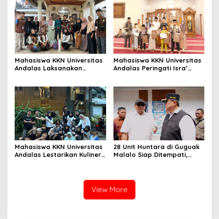
Penegakan Hukum
Mahasiswa KKN Universitas
Mahasiswa KKN Universitas
Andalas Laksanakan
Andalas Peringati Isra’
Sosialisasi dan Instalasi
Mi’raj dengan Lomba
Yellow Trap, Lubang
Adzan, MTQ, dan Tabligh
Biopori, dan Pestisida
Akbar di Masjid Ihsan
Nabati di Nagari Sungai
Sungai Patai
Patai
Mahasiswa KKN Universitas
28 Unit Huntara di Guguak
Andalas Lestarikan Kuliner
Malalo Siap Ditempati,
Lokal melalui Kegiatan
Andre Rosiade Tinjau
Membuat Kubang di Nagari
Lokasi Bersama Wabup
Sungai Patai
Tanah Datar
View More