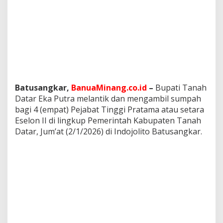
a
t
B
a
r
u
L
a
h
i
Batusangkar,
BanuaMinang.co.id
–
Bupati Tanah
r
Datar Eka Putra melantik dan mengambil sumpah
k
bagi 4 (empat) Pejabat Tinggi Pratama atau setara
a
Eselon II di lingkup Pemerintah Kabupaten Tanah
n
Datar, Jum’at (2/1/2026) di Indojolito Batusangkar.
I
n
o
v
a
s
i
d
a
n
K