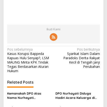
Ikuti Kami
N
Pos sebelumnya
Pos berikutnya
Kasus Korupsi Bappeda
Syarikat Islam Dalam
a
Kapuas Hulu Senyap?, LSM
Paradoks Derita Rakyat
v
MAUNG Minta KPK Tindak
Kecil di Tengah Janji
Tegas Berdasarkan Aturan
Perubahan
i
Hukum
g
Related Posts
a
s
Kemanakah DPO Atas
DPO Nurhayati Diduga
i
Nama Nurhayati
Hadiri Acara Keluarga di
p
Bersembunyi?
Bangkinang, Praktisi Hukum
Soroti Lemahnya