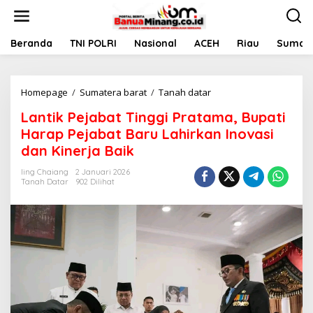
L
e
w
a
Beranda
TNI POLRI
Nasional
ACEH
Riau
Sumate
t
i
k
Homepage
/
Sumatera barat
/
Tanah datar
L
e
a
k
Lantik Pejabat Tinggi Pratama, Bupati
n
o
t
n
Harap Pejabat Baru Lahirkan Inovasi
i
t
dan Kinerja Baik
k
e
P
n
Iing Chaiang
2 Januari 2026
e
Tanah Datar
902 Dilihat
j
a
b
a
t
T
i
n
g
g