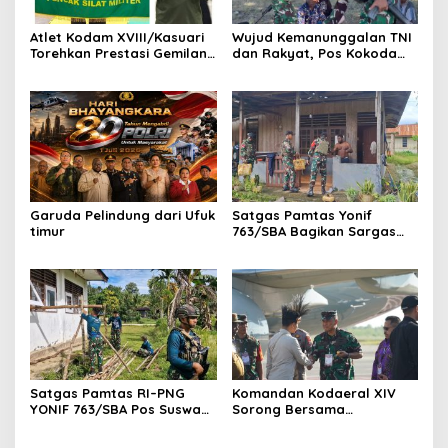
Atlet Kodam XVIII/Kasuari
Wujud Kemanunggalan TNI
Torehkan Prestasi Gemilang
dan Rakyat, Pos Kokoda
pada Kejuaraan Pencak
Gelar Binter Bersama
Silat Piala Gubernur Papua
Masyarakat Kampung
Barat Daya 2026
Taarof
Garuda Pelindung dari Ufuk
Satgas Pamtas Yonif
timur
763/SBA Bagikan Sargas
Kepada Warga Binaan
Satgas Pamtas RI–PNG
Komandan Kodaeral XIV
YONIF 763/SBA Pos Suswa
Sorong Bersama
Pengabdian Terhadap
Forkopimda Papua Barat
Rumah Ibadah di Kampung
Daya Sambut Kunjungan