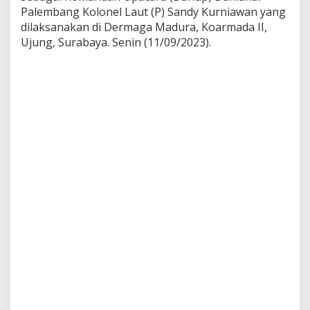
i
Palembang Kolonel Laut (P) Sandy Kurniawan yang
r
dilaksanakan di Dermaga Madura, Koarmada II,
i
Ujung, Surabaya. Senin (11/09/2023).
U
p
a
c
a
r
a
H
U
T
K
e
-
7
8
T
N
I
A
n
g
k