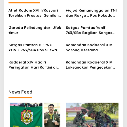
a
s
Atlet Kodam XVIII/Kasuari
Wujud Kemanunggalan TNI
Torehkan Prestasi Gemilang
dan Rakyat, Pos Kokoda
i
pada Kejuaraan Pencak
Gelar Binter Bersama
p
Silat Piala Gubernur Papua
Masyarakat Kampung
Garuda Pelindung dari Ufuk
Satgas Pamtas Yonif
Barat Daya 2026
Taarof
timur
763/SBA Bagikan Sargas
o
Kepada Warga Binaan
s
Satgas Pamtas RI–PNG
Komandan Kodaeral XIV
YONIF 763/SBA Pos Suswa
Sorong Bersama
Pengabdian Terhadap
Forkopimda Papua Barat
Rumah Ibadah di Kampung
Daya Sambut Kunjungan
Kodaeral XIV Hadiri
Komandan Kodaeral XIV
Suswa
Wakil Presiden RI
Peringatan Hari Kartini di
Laksanakan Pengecekan
Sorong
Ketahanan Pangan
News Feed