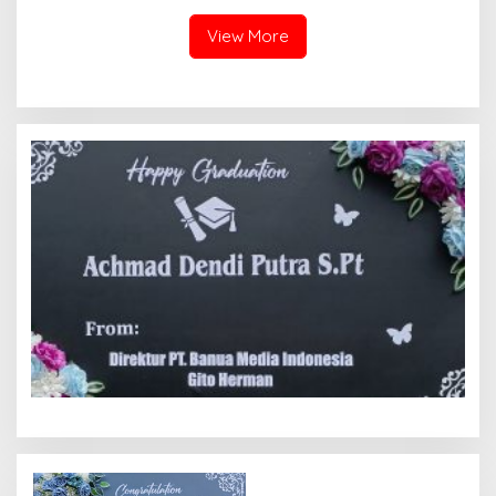
Suswa
Wakil Presiden RI
View More