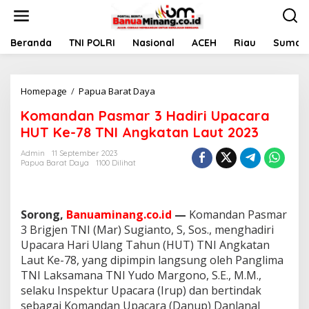
L
e
w
a
Beranda
TNI POLRI
Nasional
ACEH
Riau
Sumate
t
i
k
Homepage
/
Papua Barat Daya
K
e
o
k
Komandan Pasmar 3 Hadiri Upacara
m
o
a
n
HUT Ke-78 TNI Angkatan Laut 2023
n
t
d
e
Admin
11 September 2023
Papua Barat Daya
1100 Dilihat
a
n
n
P
a
Sorong,
Banuaminang.co.id
—
Komandan Pasmar
s
m
3 Brigjen TNI (Mar) Sugianto, S, Sos., menghadiri
a
Upacara Hari Ulang Tahun (HUT) TNI Angkatan
r
Laut Ke-78, yang dipimpin langsung oleh Panglima
3
TNI Laksamana TNI Yudo Margono, S.E., M.M.,
H
selaku Inspektur Upacara (Irup) dan bertindak
a
d
sebagai Komandan Upacara (Danup) Danlanal