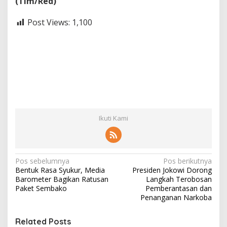
(Tim/Red)
Post Views:
1,100
Ikuti Kami
N
Pos sebelumnya
Pos berikutnya
Bentuk Rasa Syukur, Media
Presiden Jokowi Dorong
a
Barometer Bagikan Ratusan
Langkah Terobosan
v
Paket Sembako
Pemberantasan dan
Penanganan Narkoba
i
g
Related Posts