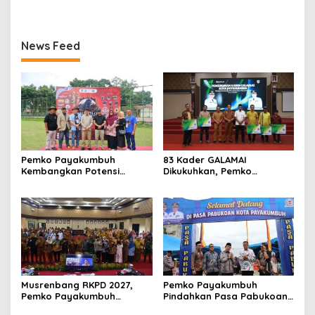
Untuk Memperkuat Jalinan
(MCV) MAN 1 Kota
Sinergitas Bersama
Payakumbuh
News Feed
Pemko Payakumbuh
83 Kader GALAMAI
Kembangkan Potensi
Dikukuhkan, Pemko
Peternakan dan
Payakumbuh Genjot
Kesejahteraan Peternak
Jaminan Sosial Pekerja
Melalui Kontes Kambing PE
Rentan
Wali Kota Cup 2026
Musrenbang RKPD 2027,
Pemko Payakumbuh
Pemko Payakumbuh
Pindahkan Pasa Pabukoan
Tegaskan Lima Prioritas
ke Jalan Gambir, Zulmaeta: