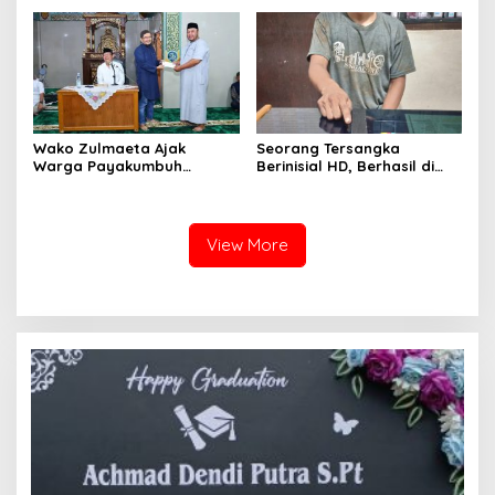
Pembangunan Daerah
Ekonomi UMKM Harus Tetap
Bergerak
Wako Zulmaeta Ajak
Seorang Tersangka
Warga Payakumbuh
Berinisial HD, Berhasil di
Perkuat Kamtibmas dari
Tangkap Satuan Narkoba
Keluarga saat Safari
Polres Kota Payakumbuh,
Ramadan 1447 H
Apakah Ada Jaringan
Besar?
View More