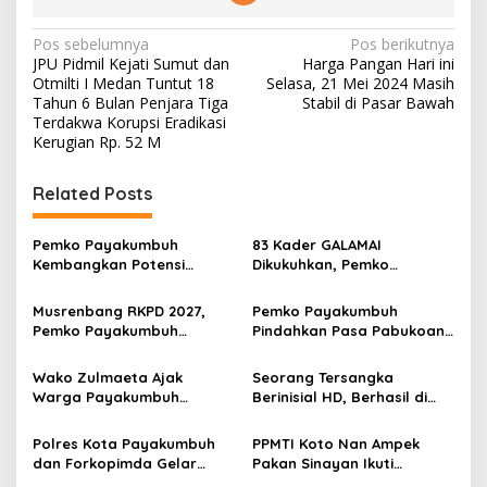
N
Pos sebelumnya
Pos berikutnya
JPU Pidmil Kejati Sumut dan
Harga Pangan Hari ini
a
Otmilti I Medan Tuntut 18
Selasa, 21 Mei 2024 Masih
v
Tahun 6 Bulan Penjara Tiga
Stabil di Pasar Bawah
Terdakwa Korupsi Eradikasi
i
Kerugian Rp. 52 M
g
Related Posts
a
s
Pemko Payakumbuh
83 Kader GALAMAI
i
Kembangkan Potensi
Dikukuhkan, Pemko
p
Peternakan dan
Payakumbuh Genjot
Kesejahteraan Peternak
Jaminan Sosial Pekerja
Musrenbang RKPD 2027,
Pemko Payakumbuh
o
Melalui Kontes Kambing PE
Rentan
Pemko Payakumbuh
Pindahkan Pasa Pabukoan
Wali Kota Cup 2026
s
Tegaskan Lima Prioritas
ke Jalan Gambir, Zulmaeta:
Pembangunan Daerah
Ekonomi UMKM Harus Tetap
Wako Zulmaeta Ajak
Seorang Tersangka
Bergerak
Warga Payakumbuh
Berinisial HD, Berhasil di
Perkuat Kamtibmas dari
Tangkap Satuan Narkoba
Keluarga saat Safari
Polres Kota Payakumbuh,
Polres Kota Payakumbuh
PPMTI Koto Nan Ampek
Ramadan 1447 H
Apakah Ada Jaringan
dan Forkopimda Gelar
Pakan Sinayan Ikuti
Besar?
Senam Sehat Bersama,
Vocational Competitionon