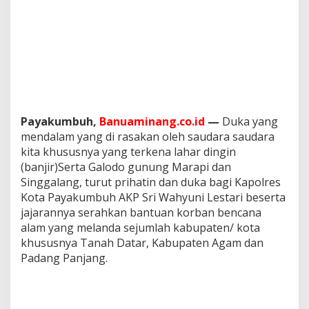
e
r
a
h
k
a
n
B
a
n
Payakumbuh,
Banuaminang.co.id
—
Duka yang
t
mendalam yang di rasakan oleh saudara saudara
u
kita khususnya yang terkena lahar dingin
a
(banjir)Serta Galodo gunung Marapi dan
n
Singgalang, turut prihatin dan duka bagi Kapolres
U
n
Kota Payakumbuh AKP Sri Wahyuni Lestari beserta
t
jajarannya serahkan bantuan korban bencana
u
alam yang melanda sejumlah kabupaten/ kota
k
khususnya Tanah Datar, Kabupaten Agam dan
K
o
Padang Panjang.
r
b
a
n