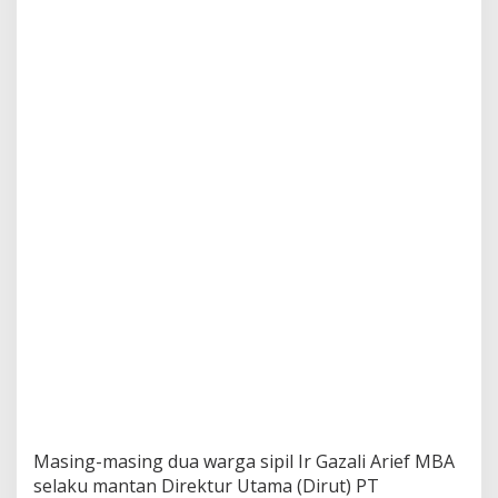
u
g
i
a
n
R
p
.
5
2
M
Masing-masing dua warga sipil Ir Gazali Arief MBA
selaku mantan Direktur Utama (Dirut) PT