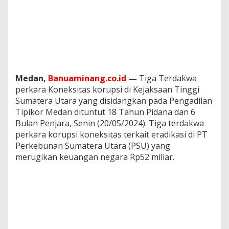
8
T
a
h
u
n
6
B
Medan,
Banuaminang.co.id
—
Tiga Terdakwa
u
l
perkara Koneksitas korupsi di Kejaksaan Tinggi
a
Sumatera Utara yang disidangkan pada Pengadilan
n
Tipikor Medan dituntut 18 Tahun Pidana dan 6
P
Bulan Penjara, Senin (20/05/2024). Tiga terdakwa
e
perkara korupsi koneksitas terkait eradikasi di PT
n
j
Perkebunan Sumatera Utara (PSU) yang
a
merugikan keuangan negara Rp52 miliar.
r
a
T
i
g
a
T
e