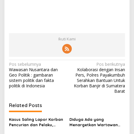
Ikuti Kami
N
Pos sebelumnya
Pos berikutnya
Wawasan Nusantara dan
Kolaborasi dengan Insan
a
Geo Politik : gambaran
Pers, Polres Payakumbuh
v
sistem politik dan fakta
Serahkan Bantuan Untuk
politik di Indonesia
Korban Banjir di Sumatera
i
Barat
g
Related Posts
a
s
Kasus Saling Lapor Korban
Diduga Ada yang
i
Pencurian dan Pelaku,
Menargetkan Wartawan
p
Ketua DPW FRN Sumut Roy
Leo Sembiring Jadi