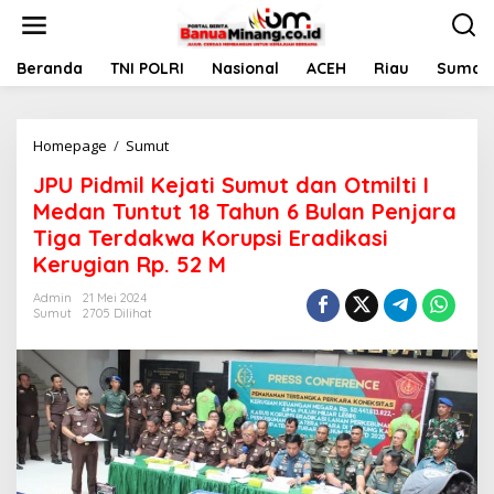
L
e
w
a
Beranda
TNI POLRI
Nasional
ACEH
Riau
Sumate
t
i
k
Homepage
/
Sumut
J
e
P
k
JPU Pidmil Kejati Sumut dan Otmilti I
U
o
P
n
Medan Tuntut 18 Tahun 6 Bulan Penjara
i
t
Tiga Terdakwa Korupsi Eradikasi
d
e
Kerugian Rp. 52 M
m
n
i
Admin
21 Mei 2024
l
Sumut
2705 Dilihat
K
e
j
a
t
i
S
u
m