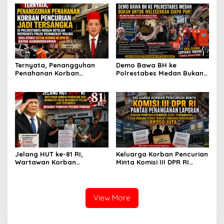
Nasution Minta
Tersangka dan Dpo Karena
Kapolrestabes Medan
Membantu Polisi
Tempuh Restorative Justice
Menangkap Maling di Toko
agar Konflik Tak Berlarut-
Usaha Keluarganya
larut
Ternyata, Penangguhan
Demo Bawa BH ke
Penahanan Korban
Polrestabes Medan Bukan
Pencurian Jadi Tersangka
untuk Melecehkan Siapa
di Polrestabes Medan
Pun, Melainkan Simbol Kritik
Setelah Membantu Polisi
dan Rasa Kecewa
Menangkap Maling Atas
Lambatnya Penanganan
Atensi Ketua Komisi III DPR
Pekara di Polrestabes
RI Bapak Habiburokhman
Medan
Jelang HUT ke-81 RI,
Keluarga Korban Pencurian
Wartawan Korban
Minta Komisi III DPR RI
Pencurian yang Membantu
Pantau Penanganan
Polisi Menangkap Pelaku
Laporan Dugaan Penipuan
Jadi Tersangka Berharap
Bermodus Surat
Perhatian Presiden
Perdamaian dan Dugaan
View More
Prabowo
Fitnah Terkait Tuduhan
Pemerasan Rp250 Juta