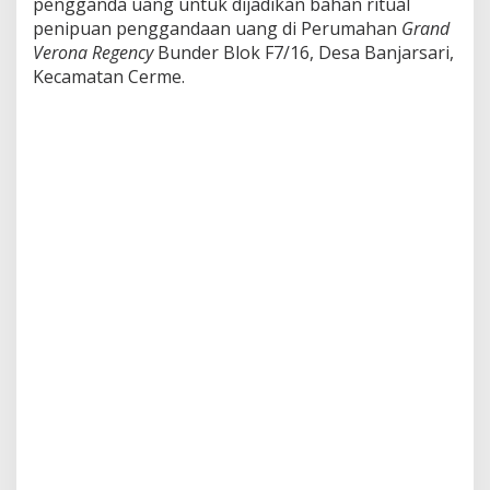
pengganda uang untuk dijadikan bahan ritual
r
penipuan penggandaan uang di Perumahan
Grand
a
s
Verona Regency
Bunder Blok F7/16, Desa Banjarsari,
J
Kecamatan Cerme.
u
a
l
B
e
l
i
D
a
r
a
h
B
e
r
l
a
b
e
l
P