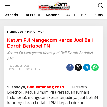
L
e
w
a
Beranda
TNI POLRI
Nasional
ACEH
Riau
Sumate
t
i
k
Homepage
/
JAWA TIMUR
K
e
e
k
Ketum PJI Mengecam Keras Jual Beli
t
o
u
n
Darah Berlabel PMI
m
t
Ketum PJI Mengecam Keras Jual Beli Darah Berlabel
P
e
J
n
PMI
I
M
20 Januari 2023
JAWA TIMUR
2099 Dilihat
e
n
g
e
Surabaya,
Banuaminang.co.id
~~
Hartanto
c
Boechori. Ketua Umum PJI (Persatuan Jurnalis
a
m
Indonesia), mengecam keras terjadinya jual-beli 34
K
kantong darah berlabel PMI kepada dukun
e