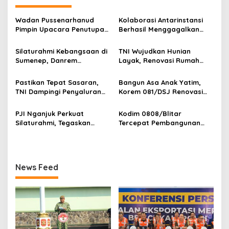
g
a
Wadan Pussenarhanud
Kolaborasi Antarinstansi
s
Pimpin Upacara Penutupan
Berhasil Menggagalkan
Diklat Bela Negara SPPI
Upaya Ekspor Ilegal Sekitar
i
KDKMP Tahun 2026 di
3,4 Ton Merkuri Cair
Silaturahmi Kebangsaan di
TNI Wujudkan Hunian
p
Pusdikarhanud
Sumenep, Danrem
Layak, Renovasi Rumah
084/Bhaskara Jaya Ajak
Warga Terus Dikebut
o
Semua Elemen Bersatu
Pastikan Tepat Sasaran,
Bangun Asa Anak Yatim,
s
Bangun Madura
TNI Dampingi Penyaluran
Korem 081/DSJ Renovasi
Pupuk bagi Petani
Panti Asuhan Kanzul Huda
PJI Nganjuk Perkuat
Kodim 0808/Blitar
Silaturahmi, Tegaskan
Tercepat Pembangunan
Peran Pers
Koperasi Merah Putih di
Seluruh Indonesia
News Feed