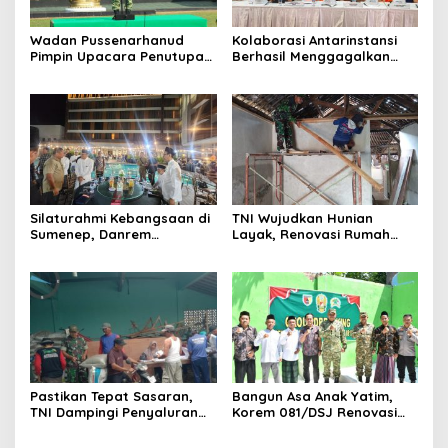
Wadan Pussenarhanud
Kolaborasi Antarinstansi
Pimpin Upacara Penutupan
Berhasil Menggagalkan
Diklat Bela Negara SPPI
Upaya Ekspor Ilegal Sekitar
KDKMP Tahun 2026 di
3,4 Ton Merkuri Cair
Pusdikarhanud
Silaturahmi Kebangsaan di
TNI Wujudkan Hunian
Sumenep, Danrem
Layak, Renovasi Rumah
084/Bhaskara Jaya Ajak
Warga Terus Dikebut
Semua Elemen Bersatu
Bangun Madura
Pastikan Tepat Sasaran,
Bangun Asa Anak Yatim,
TNI Dampingi Penyaluran
Korem 081/DSJ Renovasi
Pupuk bagi Petani
Panti Asuhan Kanzul Huda