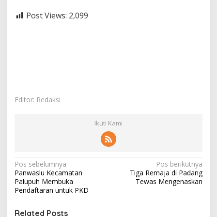
Post Views:
2,099
Editor: Redaksi
Ikuti Kami
N
Pos sebelumnya
Pos berikutnya
Panwaslu Kecamatan
Tiga Remaja di Padang
a
Palupuh Membuka
Tewas Mengenaskan
v
Pendaftaran untuk PKD
i
Related Posts