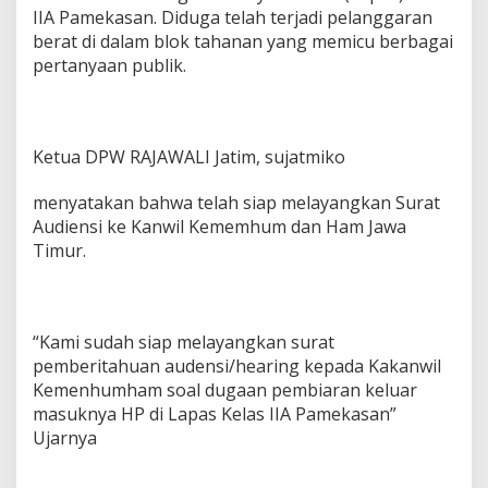
e
IIA Pamekasan. Diduga telah terjadi pelanggaran
l
berat di dalam blok tahanan yang memicu berbagai
a
pertanyaan publik.
s
I
I
A
P
Ketua DPW RAJAWALI Jatim, sujatmiko
a
m
menyatakan bahwa telah siap melayangkan Surat
e
Audiensi ke Kanwil Kememhum dan Ham Jawa
k
Timur.
a
s
a
n
“Kami sudah siap melayangkan surat
pemberitahuan audensi/hearing kepada Kakanwil
Kemenhumham soal dugaan pembiaran keluar
masuknya HP di Lapas Kelas IIA Pamekasan”
Ujarnya