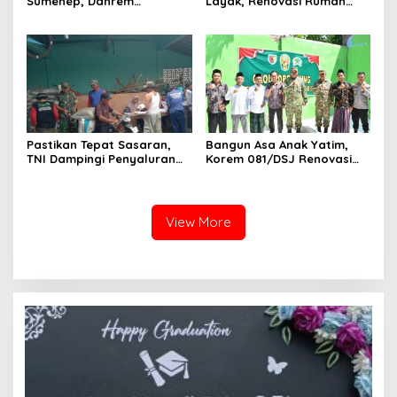
Sumenep, Danrem
Layak, Renovasi Rumah
084/Bhaskara Jaya Ajak
Warga Terus Dikebut
Semua Elemen Bersatu
Bangun Madura
Pastikan Tepat Sasaran,
Bangun Asa Anak Yatim,
TNI Dampingi Penyaluran
Korem 081/DSJ Renovasi
Pupuk bagi Petani
Panti Asuhan Kanzul Huda
View More