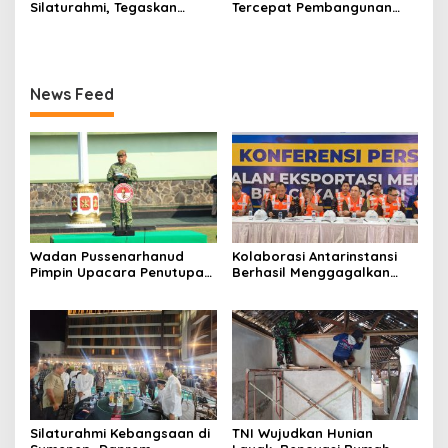
Silaturahmi, Tegaskan
Tercepat Pembangunan
Peran Pers
Koperasi Merah Putih di
Seluruh Indonesia
News Feed
Wadan Pussenarhanud
Kolaborasi Antarinstansi
Pimpin Upacara Penutupan
Berhasil Menggagalkan
Diklat Bela Negara SPPI
Upaya Ekspor Ilegal Sekitar
KDKMP Tahun 2026 di
3,4 Ton Merkuri Cair
Pusdikarhanud
Silaturahmi Kebangsaan di
TNI Wujudkan Hunian