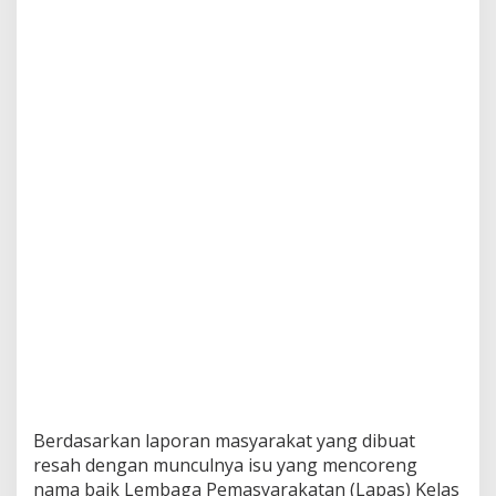
d
u
g
a
a
n
P
e
m
b
i
a
r
a
n
H
P
d
i
L
a
p
Berdasarkan laporan masyarakat yang dibuat
a
resah dengan munculnya isu yang mencoreng
s
nama baik Lembaga Pemasyarakatan (Lapas) Kelas
K