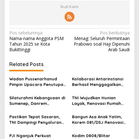
Ikuti Kami
N
Pos sebelumnya
Pos berikutnya
Nama-nama Anggota PSM
Menag: Seluruh Permintaan
a
Tahun 2025 se Kota
Prabowo soal Haji Dipenuhi
v
Bukittinggi
Arab Saudi
i
Related Posts
g
a
Wadan Pussenarhanud
Kolaborasi Antarinstansi
s
Pimpin Upacara Penutupan
Berhasil Menggagalkan
Diklat Bela Negara SPPI
Upaya Ekspor Ilegal Sekitar
i
KDKMP Tahun 2026 di
3,4 Ton Merkuri Cair
Silaturahmi Kebangsaan di
TNI Wujudkan Hunian
p
Pusdikarhanud
Sumenep, Danrem
Layak, Renovasi Rumah
084/Bhaskara Jaya Ajak
Warga Terus Dikebut
o
Semua Elemen Bersatu
Pastikan Tepat Sasaran,
Bangun Asa Anak Yatim,
s
Bangun Madura
TNI Dampingi Penyaluran
Korem 081/DSJ Renovasi
Pupuk bagi Petani
Panti Asuhan Kanzul Huda
PJI Nganjuk Perkuat
Kodim 0808/Blitar