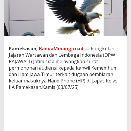
a
y
a
n
g
k
a
n
S
Pamekasan,
BanuaMinang.co.id
—
Rangkulan
u
Jajaran Wartawan dan Lembaga Indonesia (DPW
r
a
RAJAWALI) Jatim siap melayangkan surat
t
permohonan audiensi kepada Kanwil Kememhum
A
dan Ham Jawa Timur terkait dugaan pembiaran
u
keluar masuknya Hand Phone (HP) di Lapas Kelas
d
i
IIA Pamekasan.Kamis (03/07/25).
e
n
s
i
k
e
K
a