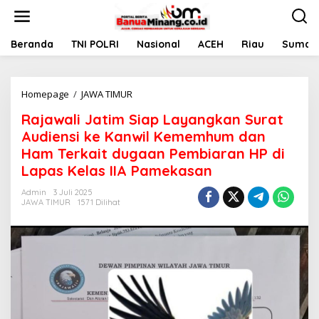
L
e
w
a
Beranda
TNI POLRI
Nasional
ACEH
Riau
Sumate
t
i
k
Homepage
/
JAWA TIMUR
R
e
a
k
Rajawali Jatim Siap Layangkan Surat
j
o
a
n
Audiensi ke Kanwil Kememhum dan
w
t
Ham Terkait dugaan Pembiaran HP di
a
e
Lapas Kelas IIA Pamekasan
l
n
i
Admin
3 Juli 2025
J
JAWA TIMUR
1571 Dilihat
a
t
i
m
S
i
a
p
L