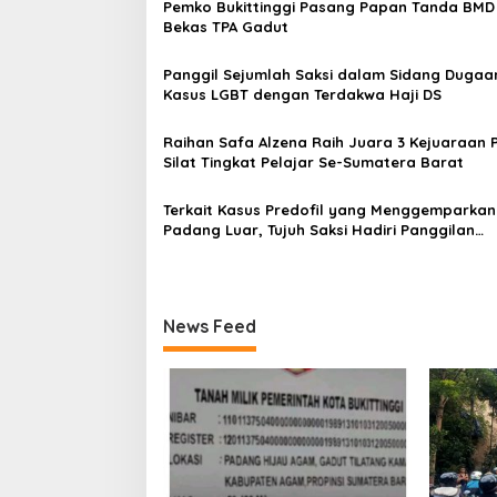
Pemko Bukittinggi Pasang Papan Tanda BMD 
i
Bekas TPA Gadut
p
Panggil Sejumlah Saksi dalam Sidang Dugaa
o
Kasus LGBT dengan Terdakwa Haji DS
s
Raihan Safa Alzena Raih Juara 3 Kejuaraan 
Silat Tingkat Pelajar Se-Sumatera Barat
Terkait Kasus Predofil yang Menggemparkan
Padang Luar, Tujuh Saksi Hadiri Panggilan
Kejaksaan Pengadilan Negeri Lubuk Basung
News Feed