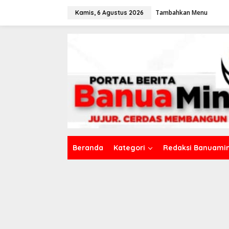
L
Tambahkan Menu
e
Kamis, 6 Agustus 2026
w
a
t
i
k
e
k
o
n
t
e
n
Beranda
Kategori
Redaksi Banuamin