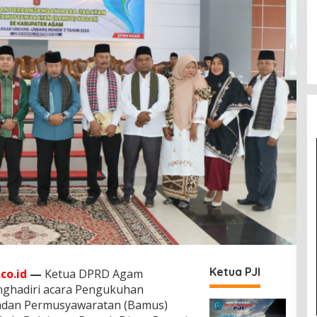
Ketua PJI
co.id
—
Ketua DPRD Agam
nghadiri acara Pengukuhan
adan Permusyawaratan (Bamus)