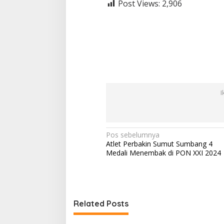
Post Views:
2,906
I
N
Pos sebelumnya
Atlet Perbakin Sumut Sumbang 4
a
Medali Menembak di PON XXI 2024
v
i
g
Related Posts
a
s