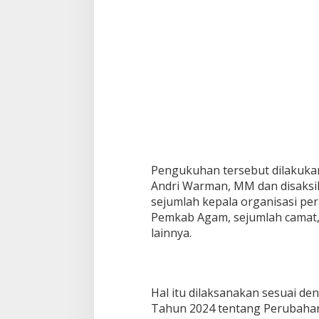
e
K
a
b
u
p
a
t
e
n
A
g
a
Pengukuhan tersebut dilakuka
m
Andri Warman, MM dan disaksika
sejumlah kepala organisasi per
Pemkab Agam, sejumlah camat
lainnya.
Hal itu dilaksanakan sesuai 
Tahun 2024 tentang Perubah