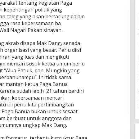
arakat tentang kegiatan Paga
n kepentingan politik yang
an caleg yang akan bertarung dalam
ingga rasa kebersamaan ba
ali Nagari Pakan sinayan .
ng akrab disapa Mak Dang, senada
organisasi yang besar. Perlu diisi
iran yang luas dan mengikuti
am mencari sosok ketua umum perlu
ut “Alua Patuik, dan Mungkin yang
erbanuhampu”. Ini tidak sama
jar mantan ketua Paga Banua
Karena sudah lebih 21 tahun berdiri
nkan kebersamaan mencari
tu ini perlu kita pertimbangkan
 Paga Banua bukan untuk sesaat
am berbuat untuk anggota dan
umumnya ungkap Mak Dang.
im formatur, terbentuk struktur Paga