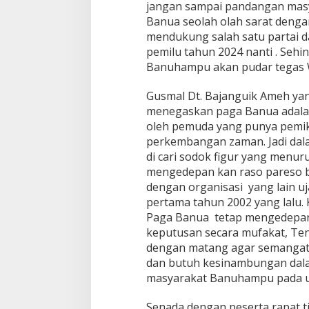
jangan sampai pandangan masy
Banua seolah olah sarat denga
mendukung salah satu partai d
pemilu tahun 2024 nanti . Seh
Banuhampu akan pudar tegas W
Gusmal Dt. Bajanguik Ameh ya
menegaskan paga Banua adalah 
oleh pemuda yang punya pemik
perkembangan zaman. Jadi dal
di cari sodok figur yang menur
mengedepan kan raso pareso b
dengan organisasi yang lain u
pertama tahun 2002 yang lalu. 
Paga Banua tetap mengedepa
keputusan secara mufakat, Ten
dengan matang agar semangat
dan butuh kesinambungan dal
masyarakat Banuhampu pada 
Senada dengan peserta rapat t