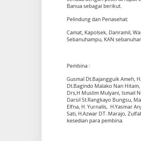
Banua sebagai berikut.
Pelindung dan Penasehat:
Camat, Kapolsek, Danramil, W
Sebanuhampu, KAN sebanuha
Pembina :
Gusmal Dt.Bajangguik Ameh, H.
Dt.Bagindo Malako Nan Hitam, F
Drs,H Muslim Mulyani, Ismail N
Darsil St.Rangkayo Bungsu, Ma
Elfna, H. Yurnalis, H.Yasmar A
Sati, H.Azwar DT. Marajo, Zulf
kesedian para pembina.