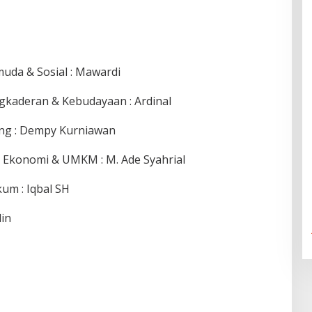
uda & Sosial : Mawardi
ngkaderan & Kebudayaan : Ardinal
ang : Dempy Kurniawan
 Ekonomi & UMKM : M. Ade Syahrial
um : Iqbal SH
in