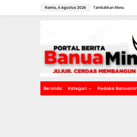
L
Tambahkan Menu
e
Kamis, 6 Agustus 2026
w
a
t
i
k
e
k
o
n
t
e
n
Beranda
Kategori
Redaksi Banuamin