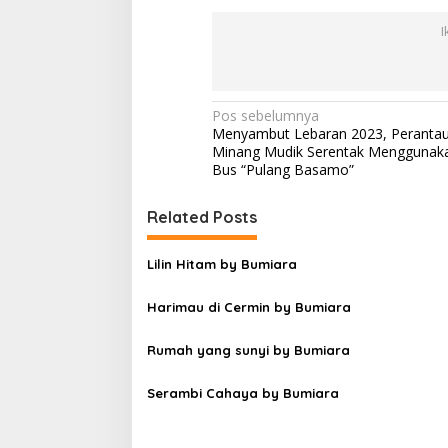
I
N
Pos sebelumnya
Menyambut Lebaran 2023, Peranta
a
Minang Mudik Serentak Menggunak
v
Bus “Pulang Basamo”
i
Related Posts
g
a
Lilin Hitam by Bumiara
s
Harimau di Cermin by Bumiara
i
p
Rumah yang sunyi by Bumiara
o
s
Serambi Cahaya by Bumiara