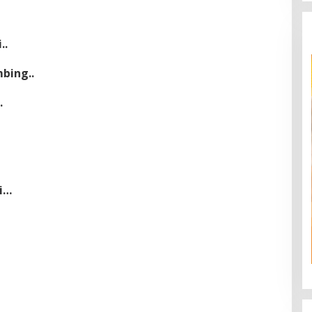
..
bing..
.
i…