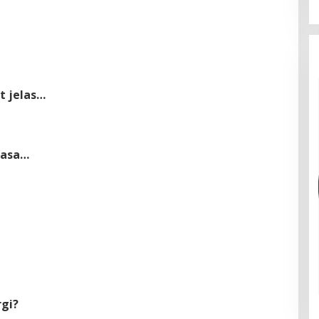
t jelas…
 asa…
rgi?