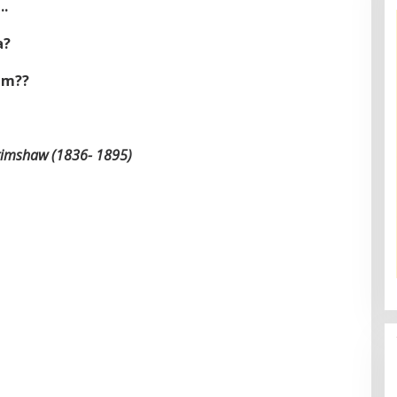
.
a?
am??
Grimshaw (1836- 1895)