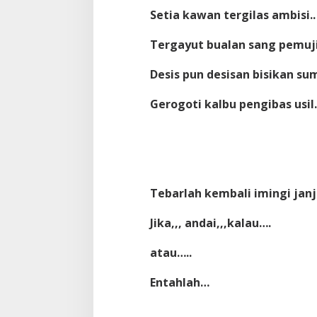
Setia kawan tergilas ambisi..
Tergayut bualan sang pemuji
Desis pun desisan bisikan sum
Gerogoti kalbu pengibas usil.
Tebarlah kembali imingi janj
Jika,,, andai,,,kalau….
atau…..
Entahlah…