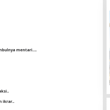
umbulnya mentari….
ksi..
 ikrar..