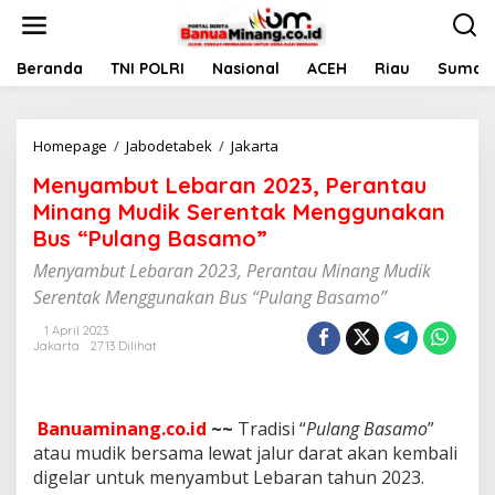
L
e
w
a
Beranda
TNI POLRI
Nasional
ACEH
Riau
Sumate
t
i
k
Homepage
/
Jabodetabek
/
Jakarta
M
e
e
k
Menyambut Lebaran 2023, Perantau
n
o
y
n
Minang Mudik Serentak Menggunakan
a
t
Bus “Pulang Basamo”
m
e
b
n
Menyambut Lebaran 2023, Perantau Minang Mudik
u
Serentak Menggunakan Bus “Pulang Basamo”
t
L
1 April 2023
e
Jakarta
2713 Dilihat
b
a
r
a
Banuaminang.co.id
~~
Tradisi “
Pulang Basamo
”
n
atau mudik bersama lewat jalur darat akan kembali
2
digelar untuk menyambut Lebaran tahun 2023.
0