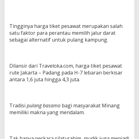
g
B
a
s
Tingginya harga tiket pesawat merupakan salah
a
m
satu faktor para perantau memilih jalur darat
o
sebagai alternatif untuk pulang kampung.
”
Dilansir dari Traveloka.com, harga tiket pesawat
rute Jakarta – Padang pada H-7 lebaran berkisar
antara 1,6 juta hingga 4,3 juta.
Tradisi
pulang basamo
bagi masyarakat Minang
memiliki makna yang mendalam.
Tak hanya perkara silaturahim, mudik juga menjadi