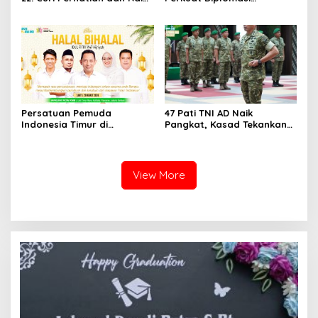
Antusiasme Pengunjung
Internasional dengan
Memandang Wastra
Dubes Belanda dan Jerman
dengan Citra Nan Anggun
Sukseskan 100 Tahun Jam
Gadang
Persatuan Pemuda
47 Pati TNI AD Naik
Indonesia Timur di
Pangkat, Kasad Tekankan
Jabodetabek, Halalbihalal
Kepemimpinan dan
Bertajuk “Torang Samua
Adaptasi
Basudara”
View More