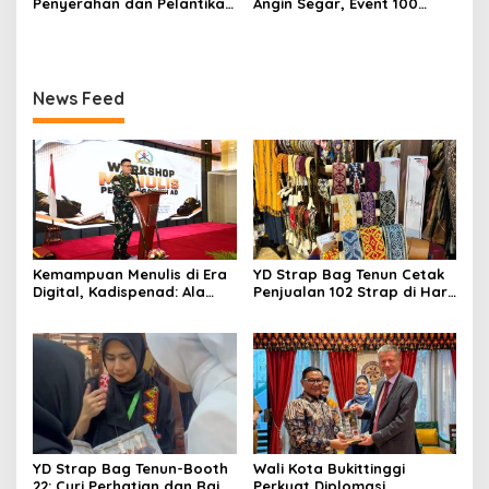
Penyerahan dan Pelantikan
Angin Segar, Event 100
Jabatan di Lingkungan TNI
Tahun Jam Gadang Dapat
Dukungan Kementerian
Kebudayaan
News Feed
Kemampuan Menulis di Era
YD Strap Bag Tenun Cetak
Digital, Kadispenad: Ala
Penjualan 102 Strap di Hari
Bisa Karena Biasa
Kedua PERSIT BISA Vol. II
2026, Bukti Wastra
Nusantara Kian Digemari
YD Strap Bag Tenun-Booth
Wali Kota Bukittinggi
22: Curi Perhatian dan Raih
Perkuat Diplomasi