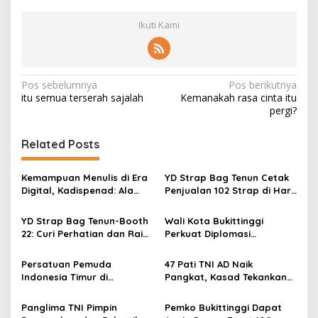
Ikuti Kami
N
Pos sebelumnya
Pos berikutnya
itu semua terserah sajalah
Kemanakah rasa cinta itu
a
pergi?
v
i
Related Posts
g
Kemampuan Menulis di Era
YD Strap Bag Tenun Cetak
a
Digital, Kadispenad: Ala
Penjualan 102 Strap di Hari
s
Bisa Karena Biasa
Kedua PERSIT BISA Vol. II
2026, Bukti Wastra
YD Strap Bag Tenun-Booth
Wali Kota Bukittinggi
i
Nusantara Kian Digemari
22: Curi Perhatian dan Raih
Perkuat Diplomasi
p
Antusiasme Pengunjung
Internasional dengan
Memandang Wastra
Dubes Belanda dan Jerman
o
Persatuan Pemuda
47 Pati TNI AD Naik
dengan Citra Nan Anggun
Sukseskan 100 Tahun Jam
Indonesia Timur di
Pangkat, Kasad Tekankan
s
Gadang
Jabodetabek, Halalbihalal
Kepemimpinan dan
Bertajuk “Torang Samua
Adaptasi
Panglima TNI Pimpin
Pemko Bukittinggi Dapat
Basudara”