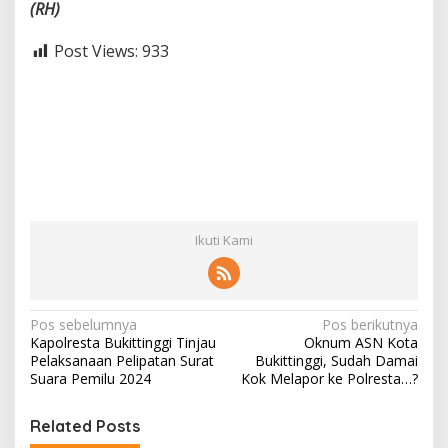
(RH)
Post Views:
933
Ikuti Kami
N
Pos sebelumnya
Pos berikutnya
Kapolresta Bukittinggi Tinjau
Oknum ASN Kota
a
Pelaksanaan Pelipatan Surat
Bukittinggi, Sudah Damai
v
Suara Pemilu 2024
Kok Melapor ke Polresta…?
i
Related Posts
g