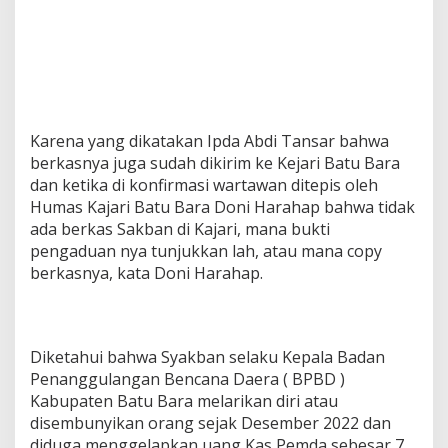
j
a
r
i
,
P
J
B
Karena yang dikatakan Ipda Abdi Tansar bahwa
u
berkasnya juga sudah dikirim ke Kejari Batu Bara
p
dan ketika di konfirmasi wartawan ditepis oleh
a
Humas Kajari Batu Bara Doni Harahap bahwa tidak
t
ada berkas Sakban di Kajari, mana bukti
i
G
pengaduan nya tunjukkan lah, atau mana copy
i
berkasnya, kata Doni Harahap.
m
a
n
a
?
Diketahui bahwa Syakban selaku Kepala Badan
Penanggulangan Bencana Daera ( BPBD )
Kabupaten Batu Bara melarikan diri atau
disembunyikan orang sejak Desember 2022 dan
diduga menggelapkan uang Kas Pemda sebesar 7,