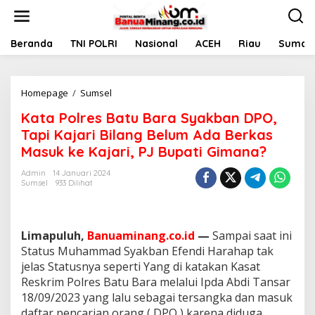
L
e
w
a
Beranda
TNI POLRI
Nasional
ACEH
Riau
Sumate
t
i
k
Homepage
/
Sumsel
K
e
a
k
Kata Polres Batu Bara Syakban DPO,
t
o
a
n
Tapi Kajari Bilang Belum Ada Berkas
P
t
Masuk ke Kajari, PJ Bupati Gimana?
o
e
l
n
Admin
14 Januari 2024
r
Sumsel
933 Dilihat
e
s
B
a
Limapuluh,
Banuaminang.co.id
—
Sampai saat ini
t
Status Muhammad Syakban Efendi Harahap tak
u
jelas Statusnya seperti Yang di katakan Kasat
B
Reskrim Polres Batu Bara melalui Ipda Abdi Tansar
a
r
18/09/2023 yang lalu sebagai tersangka dan masuk
a
daftar pencarian orang ( DPO ) karena diduga