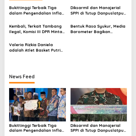
a
Bukittinggi Terbaik Tiga
Diksarmil dan Manajerial
s
dalam Pengendalian Inflasi
SPPI di Tutup Danpuslatpur
se Sumatra
di Baturaja
i
Kembali, Terkait Tambang
Bentuk Rasa Syukur, Media
p
Ilegal, Komisi III DPR Minta
Barometer Bagikan
Bareskrim Polri Hentikan
Ratusan Paket Sembako
o
Aktivitas Tambang
Valeria Rizkia Daniela
s
Batubara di Sumsel
adalah Atlet Basket Putri
Termuda di Indonesia
News Feed
Bukittinggi Terbaik Tiga
Diksarmil dan Manajerial
dalam Pengendalian Inflasi
SPPI di Tutup Danpuslatpur
se Sumatra
di Baturaja