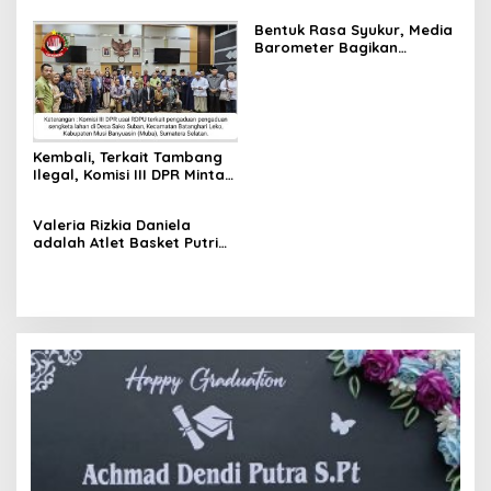
Bentuk Rasa Syukur, Media
Barometer Bagikan
Ratusan Paket Sembako
Kembali, Terkait Tambang
Ilegal, Komisi III DPR Minta
Bareskrim Polri Hentikan
Aktivitas Tambang
Valeria Rizkia Daniela
Batubara di Sumsel
adalah Atlet Basket Putri
Termuda di Indonesia