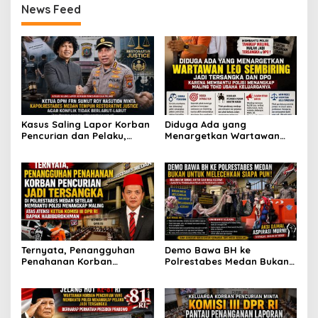
News Feed
dan DPR RI
Kasus Saling Lapor Korban
Diduga Ada yang
Pencurian dan Pelaku,
Menargetkan Wartawan
Ketua DPW FRN Sumut Roy
Leo Sembiring Jadi
Nasution Minta
Tersangka dan Dpo Karena
Kapolrestabes Medan
Membantu Polisi
Tempuh Restorative Justice
Menangkap Maling di Toko
agar Konflik Tak Berlarut-
Usaha Keluarganya
larut
Ternyata, Penangguhan
Demo Bawa BH ke
Penahanan Korban
Polrestabes Medan Bukan
Pencurian Jadi Tersangka
untuk Melecehkan Siapa
di Polrestabes Medan
Pun, Melainkan Simbol Kritik
Setelah Membantu Polisi
dan Rasa Kecewa
Menangkap Maling Atas
Lambatnya Penanganan