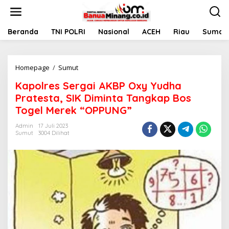
L
e
w
a
Beranda
TNI POLRI
Nasional
ACEH
Riau
Sumate
t
i
k
Homepage
/
Sumut
K
e
a
k
Kapolres Sergai AKBP Oxy Yudha
p
o
o
n
Pratesta, SIK Diminta Tangkap Bos
l
t
Togel Merek “OPPUNG”
r
e
e
n
Admin
17 Juli 2023
s
Sumut
3004 Dilihat
S
e
r
g
a
i
A
K
B
P