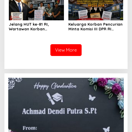
Atensi Ketua Komisi III DPR
Pekara di Polrestabes
RI Bapak Habiburokhman
Medan
Jelang HUT ke-81 RI,
Keluarga Korban Pencurian
Wartawan Korban
Minta Komisi III DPR RI
Pencurian yang Membantu
Pantau Penanganan
Polisi Menangkap Pelaku
Laporan Dugaan Penipuan
Jadi Tersangka Berharap
Bermodus Surat
Perhatian Presiden
Perdamaian dan Dugaan
View More
Prabowo
Fitnah Terkait Tuduhan
Pemerasan Rp250 Juta