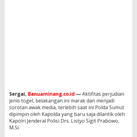
t
a
T
a
n
g
k
a
p
B
o
s
T
o
g
e
l
Sergai,
Banuaminang.co.id
—
Aktifitas perjudian
M
jenis togel, belakangan ini marak dan menjadi
e
sorotan awak media, terlebih saat ini Polda Sumut
r
e
dipimpin oleh Kapolda yang baru saja dilantik oleh
k
Kapolri Jenderal Polisi Drs. Listyo Sigit Prabowo,
“
M.Si.
O
P