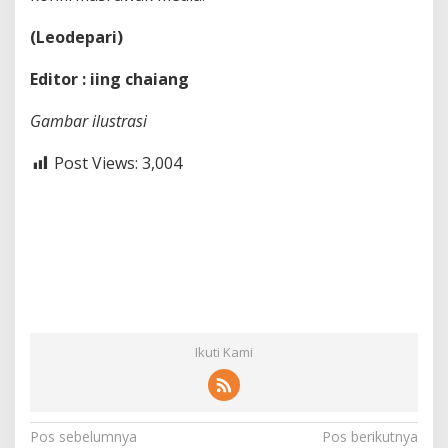
(Leodepari)
Editor : iing chaiang
Gambar ilustrasi
Post Views:
3,004
Ikuti Kami
N
Pos sebelumnya
Pos berikutnya