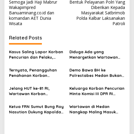
Semoga Jadi Haji Mabrur
Bentuk Pelayanan Polri Yang
a
Wakapimpred
Diberikan Kepada
v
Banuaminang.co.id dan
Masyarakat Satbrimob
komandan AET Dunia
Polda Kalbar Laksanakan
i
Wisata
Patroli
g
Related Posts
a
s
Kasus Saling Lapor Korban
Diduga Ada yang
i
Pencurian dan Pelaku,
Menargetkan Wartawan
p
Ketua DPW FRN Sumut Roy
Leo Sembiring Jadi
Nasution Minta
Tersangka dan Dpo Karena
Ternyata, Penangguhan
Demo Bawa BH ke
o
Kapolrestabes Medan
Membantu Polisi
Penahanan Korban
Polrestabes Medan Bukan
Tempuh Restorative Justice
Menangkap Maling di Toko
s
Pencurian Jadi Tersangka
untuk Melecehkan Siapa
agar Konflik Tak Berlarut-
Usaha Keluarganya
di Polrestabes Medan
Pun, Melainkan Simbol Kritik
Jelang HUT ke-81 RI,
Keluarga Korban Pencurian
larut
Setelah Membantu Polisi
dan Rasa Kecewa
Wartawan Korban
Minta Komisi III DPR RI
Menangkap Maling Atas
Lambatnya Penanganan
Pencurian yang Membantu
Pantau Penanganan
Atensi Ketua Komisi III DPR
Pekara di Polrestabes
Polisi Menangkap Pelaku
Laporan Dugaan Penipuan
Ketua FRN Sumut Bung Roy
Wartawan di Medan
RI Bapak Habiburokhman
Medan
Jadi Tersangka Berharap
Bermodus Surat
Nasution Dukung Kapolda
Nangkap Maling Masuk
Perhatian Presiden
Perdamaian dan Dugaan
Sumut dan Kapolrestabes
Penjara dan DPO, Ibu
Prabowo
Fitnah Terkait Tuduhan
Medan Tangkap Terlapor
Bersama Dua Anaknya
Pemerasan Rp250 Juta
Kasus Dugaan Penipuan
yang Masih Kecil Minta
dan Fitnah
Tolong Prabowo Subianto