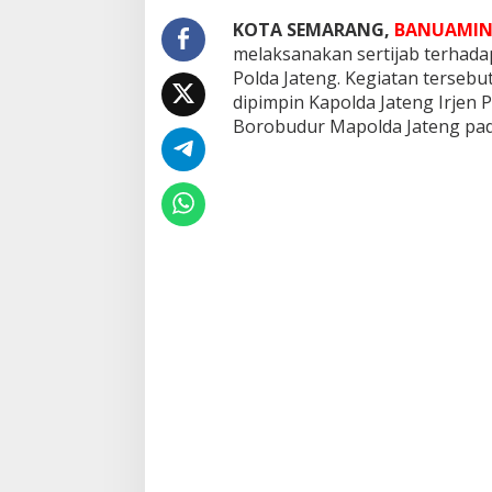
l
KOTA SEMARANG,
BANUAMIN
r
e
melaksanakan sertijab terhadap
s
Polda Jateng. Kegiatan tersebu
dipimpin Kapolda Jateng Irjen 
Borobudur Mapolda Jateng pada 