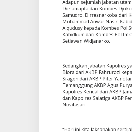
Adapun sejumlah jabatan utama
Dirsamapta dari Kombes Djoko 
Samudro, Dirresnarkoba dari K
Muhammad Anwar Nasir, Kabidh
Alqudusy kepada Kombes Pol St
Kabidkum dari Kombes Pol Imr
Setiawan Widjanarko.
Sedangkan jabatan Kapolres ya
Blora dari AKBP Fahrurozi kep
Sragen dari AKBP Piter Yanota
Temanggung AKBP Agus Puryadi
Kapolres Kendal dari AKBP Jam
dan Kapolres Salatiga AKBP Fe
Novitasari.
“Hari ini kita laksanakan serti