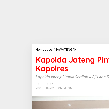
Homepage
/
JAWA TENGAH
K
a
Kapolda Jateng Pim
p
o
Kapolres
l
d
a
Kapolda Jateng Pimpin Sertijab 4 PJU dan 5
J
a
20 Juli 2023
JAWA TENGAH
1582 Dilihat
t
e
n
g
P