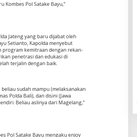
u Kombes Pol Satake Bayu,”
da Jateng yang baru dijabat oleh
ayu Setianto, Kapolda menyebut
n program kemitraan dengan rekan-
kan penetrasi dan edukasi di
ah terjalin dengan baik.
na beliau sudah mampu (melaksanakan
as Polda Bali), dan disini (Jawa
ndiri. Beliau aslinya dari Magelang,”
mbes Pol Satake Bayu mengaku enjoy