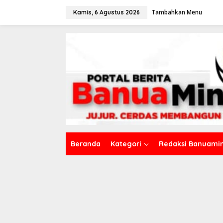
L
Tambahkan Menu
e
Kamis, 6 Agustus 2026
w
a
t
i
k
e
k
o
n
t
e
n
Beranda
Kategori
Redaksi Banuamin