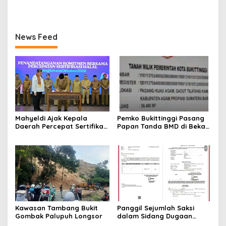
Kronologisnya
Luar, Tujuh Saksi Hadiri
Panggilan Kejaksaan
Pengadilan Negeri Lubuk
Basung
News Feed
Mahyeldi Ajak Kepala
Pemko Bukittinggi Pasang
Daerah Percepat Sertifikasi
Papan Tanda BMD di Bekas
Halal, Bidik Sumbar Jadi
TPA Gadut
Pusat Ekosistem Halal
Nasional
Kawasan Tambang Bukit
Panggil Sejumlah Saksi
Gombak Palupuh Longsor
dalam Sidang Dugaan
Kasus LGBT dengan