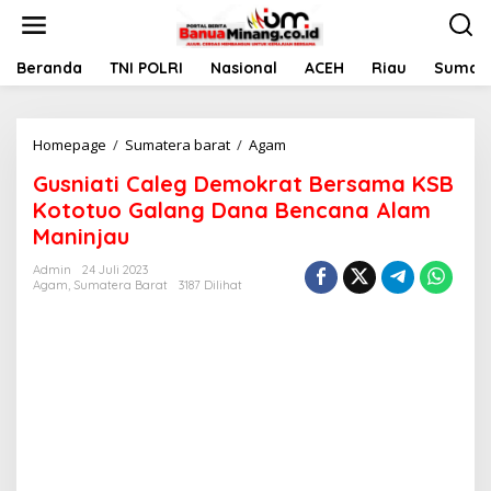
L
e
w
a
Beranda
TNI POLRI
Nasional
ACEH
Riau
Sumate
t
i
k
Homepage
/
Sumatera barat
/
Agam
G
e
u
k
Gusniati Caleg Demokrat Bersama KSB
s
o
n
n
Kototuo Galang Dana Bencana Alam
i
t
Maninjau
a
e
t
n
Admin
24 Juli 2023
i
Agam
,
Sumatera Barat
3187 Dilihat
C
a
l
e
g
D
e
m
o
k