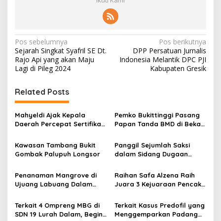
N
Pos sebelumnya
Pos berikutnya
Sejarah Singkat Syafril SE Dt.
DPP Persatuan Jurnalis
a
Rajo Api yang akan Maju
Indonesia Melantik DPC PJI
v
Lagi di Pileg 2024
Kabupaten Gresik
i
Related Posts
g
a
Mahyeldi Ajak Kepala
Pemko Bukittinggi Pasang
s
Daerah Percepat Sertifikasi
Papan Tanda BMD di Bekas
Halal, Bidik Sumbar Jadi
TPA Gadut
i
Pusat Ekosistem Halal
Kawasan Tambang Bukit
Panggil Sejumlah Saksi
p
Nasional
Gombak Palupuh Longsor
dalam Sidang Dugaan
Kasus LGBT dengan
o
Terdakwa Haji DS
Penanaman Mangrove di
Raihan Safa Alzena Raih
s
Ujuang Labuang Dalam
Juara 3 Kejuaraan Pencak
Rangka Hari Mangrove
Silat Tingkat Pelajar Se-
Sedunia
Sumatera Barat
Terkait 4 Ompreng MBG di
Terkait Kasus Predofil yang
SDN 19 Lurah Dalam, Begini
Menggemparkan Padang