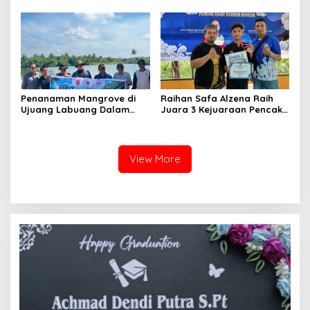
Terdakwa Haji DS
Penanaman Mangrove di
Raihan Safa Alzena Raih
Ujuang Labuang Dalam
Juara 3 Kejuaraan Pencak
Rangka Hari Mangrove
Silat Tingkat Pelajar Se-
Sedunia
Sumatera Barat
View More