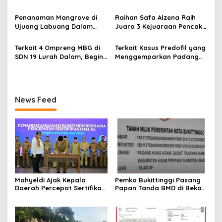
o
Kasus LGBT dengan
s
Terdakwa Haji DS
Penanaman Mangrove di
Raihan Safa Alzena Raih
Ujuang Labuang Dalam
Juara 3 Kejuaraan Pencak
Rangka Hari Mangrove
Silat Tingkat Pelajar Se-
Sedunia
Sumatera Barat
Terkait 4 Ompreng MBG di
Terkait Kasus Predofil yang
SDN 19 Lurah Dalam, Begini
Menggemparkan Padang
Kronologisnya
Luar, Tujuh Saksi Hadiri
Panggilan Kejaksaan
Pengadilan Negeri Lubuk
Basung
News Feed
Mahyeldi Ajak Kepala
Pemko Bukittinggi Pasang
Daerah Percepat Sertifikasi
Papan Tanda BMD di Bekas
Halal, Bidik Sumbar Jadi
TPA Gadut
Pusat Ekosistem Halal
Nasional