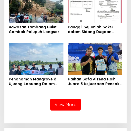
Kawasan Tambang Bukit
Panggil Sejumlah Saksi
Gombak Palupuh Longsor
dalam Sidang Dugaan
Kasus LGBT dengan
Terdakwa Haji DS
Penanaman Mangrove di
Raihan Safa Alzena Raih
Ujuang Labuang Dalam
Juara 3 Kejuaraan Pencak
Rangka Hari Mangrove
Silat Tingkat Pelajar Se-
Sedunia
Sumatera Barat
View More