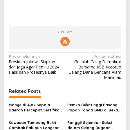
Ikuti Kami
N
Pos sebelumnya
Pos berikutnya
Presiden Jokowi: Siapkan
Gusniati Caleg Demokrat
a
dan Jaga Agar Pemilu 2024
Bersama KSB Kototuo
v
Hasil dan Prosesnya Baik
Galang Dana Bencana Alam
Maninjau
i
g
Related Posts
a
s
Mahyeldi Ajak Kepala
Pemko Bukittinggi Pasang
Daerah Percepat Sertifikasi
Papan Tanda BMD di Bekas
i
Halal, Bidik Sumbar Jadi
TPA Gadut
p
Pusat Ekosistem Halal
Kawasan Tambang Bukit
Panggil Sejumlah Saksi
Nasional
Gombak Palupuh Longsor
dalam Sidang Dugaan