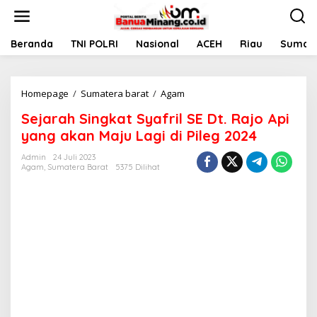
L
e
w
a
Beranda
TNI POLRI
Nasional
ACEH
Riau
Sumate
t
i
k
Homepage
/
Sumatera barat
/
Agam
S
e
e
k
Sejarah Singkat Syafril SE Dt. Rajo Api
j
o
a
n
yang akan Maju Lagi di Pileg 2024
r
t
a
e
Admin
24 Juli 2023
Agam
,
Sumatera Barat
5375 Dilihat
h
n
S
i
n
g
k
a
t
S
y
a
f