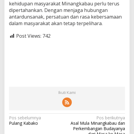
kehidupan masyarakat Minangkabau perlu terus
dipertahankan. Dengan menjaga hubungan
antardunsanak, persatuan dan rasa kebersamaan
dalam masyarakat akan tetap terpelihara.
Post Views:
742
Ikuti Kami
N
Pos sebelumnya
Pos berikutnya
Pulang Kabako
Asal Mula Minangkabau dan
a
Perkembangan Budayanya
dari Masa ke Masa