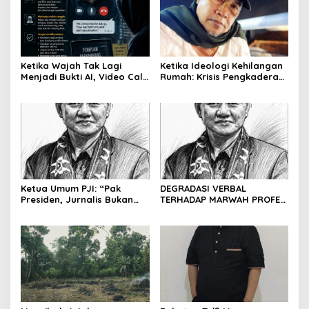
Ketika Wajah Tak Lagi
Ketika Ideologi Kehilangan
Menjadi Bukti AI, Video Call,
Rumah: Krisis Pengkaderan
dan Evolusi Penipuan
dan Matinya Gerakan
Digital Oleh: Ardy Mu’tamar
dalam Bayang-Bayang
Kepemimpinan yang
Kehilangan Arah
Ketua Umum PJI: “Pak
DEGRADASI VERBAL
Presiden, Jurnalis Bukan
TERHADAP MARWAH PROFESI
Pengkhianat Bangsa”
JURNALIS DAN MANUVER
ABUSE OF INFLUENCE OLEH
OKNUM ADVOKAT HOTMAN
PARIS HUTAPEA