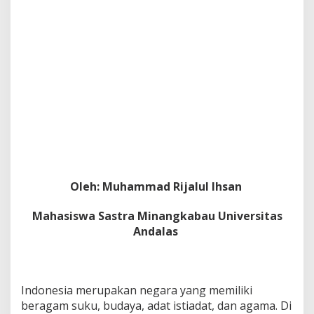
e
a
l
M
i
n
a
n
g
k
a
b
a
u
Oleh: Muhammad Rijalul Ihsan
Mahasiswa Sastra Minangkabau Universitas
Andalas
Indonesia merupakan negara yang memiliki
beragam suku, budaya, adat istiadat, dan agama. Di