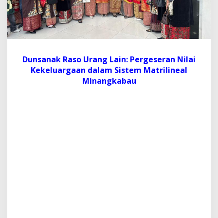
a
i
n
:
P
e
r
Dunsanak Raso Urang Lain: Pergeseran Nilai
g
Kekeluargaan dalam Sistem Matrilineal
e
Minangkabau
s
e
r
a
n
N
i
l
a
i
K
e
k
e
l
u