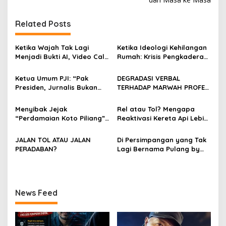
v
i
Related Posts
g
a
Ketika Wajah Tak Lagi
Ketika Ideologi Kehilangan
s
Menjadi Bukti AI, Video Call,
Rumah: Krisis Pengkaderan
dan Evolusi Penipuan
dan Matinya Gerakan
i
Digital Oleh: Ardy Mu’tamar
dalam Bayang-Bayang
Ketua Umum PJI: “Pak
DEGRADASI VERBAL
p
Kepemimpinan yang
Presiden, Jurnalis Bukan
TERHADAP MARWAH PROFESI
Kehilangan Arah
Pengkhianat Bangsa”
JURNALIS DAN MANUVER
o
ABUSE OF INFLUENCE OLEH
Menyibak Jejak
Rel atau Tol? Mengapa
s
OKNUM ADVOKAT HOTMAN
“Perdamaian Koto Piliang”:
Reaktivasi Kereta Api Lebih
PARIS HUTAPEA
Penemuan Situs Medan Nan
Rasional daripada Jalan
Bapaneh di Nagari
Tol yang Membelah Nagari
JALAN TOL ATAU JALAN
Di Persimpangan yang Tak
Simawang
PERADABAN?
Lagi Bernama Pulang by
Bumiara
News Feed