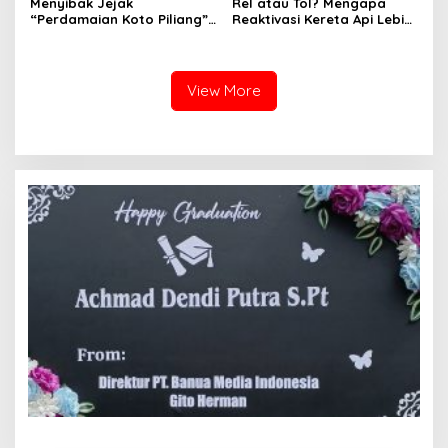
Menyibak Jejak
Rel atau Tol? Mengapa
“Perdamaian Koto Piliang”:
Reaktivasi Kereta Api Lebih
Penemuan Situs Medan Nan
Rasional daripada Jalan
Bapaneh di Nagari
Tol yang Membelah Nagari
Simawang
View More