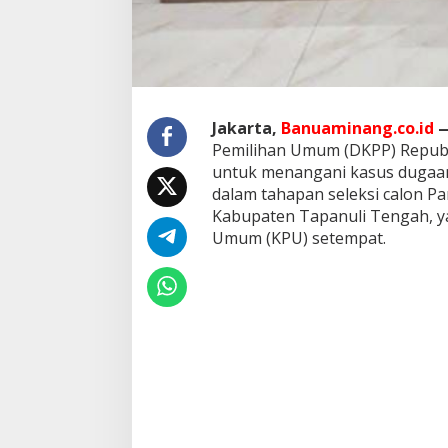
a
n
K
o
d
e
E
Jakarta,
Banuaminang.co.id
t
Pemilihan Umum (DKPP) Republ
i
untuk menangani kasus dugaan
k
d
dalam tahapan seleksi calon Pa
a
Kabupaten Tapanuli Tengah, ya
n
Umum (KPU) setempat.
H
u
k
u
m
S
e
l
e
k
s
i