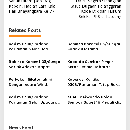
Sabuk Hitam Judo Bagi
DKPP Segera Sidangkan
a
Kapolri, Hadiah Lain Kala
Kasus Dugaan Pelanggaran
v
Hari Bhayangkara Ke-77
Kode Etik dan Hukum
Seleksi PPS di Tapteng
i
g
Related Posts
a
s
Kodim 0308/Padang
Babinsa Koramil 03/Sungai
Pariaman Gelar Doa
Sariak Bersama
i
Bersama Sambut HUT ke-1
Bhabinkamtibmas Polsek
p
Kodam XX/Tuanku Imam
VII Koto Melaksanakan
Babinsa Koramil 03/Sungai
Kapolda Sumbar Pimpin
Bonjol
Seleksi Calon Anggota
Sariak Adakan Rapat
Serah Terima Jabatan
o
Paskibra Tingkat
Pembentukan Panitia HUT
Pejabat Utama dan
Kecamatan VII Koto
s
RI Ke-81 Kantor Camat VII
Kapolres Jajaran
Perkokoh Silaturrahmi
Koperasi Kartika
Patamuan
Koto Patamuan
Dengan Acara Wirid
0308/Pariaman Tutup Buku
Bulanan Bersama
Tahun 2026 Digelar di
Masyarakat, Danramil
Makodim
Kodim 0308/Padang
Atlet Taekwondo Polda
/Babinsa Koramil
Pariaman Gelar Upacara
Sumbar Sabet 16 Medali di
03/Sungai Sariak
Bendera 17-an, Dandim
Kapolri Cup 2026
Bacakan Amanat Kasad
News Feed