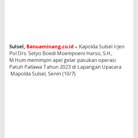
m
a
D
u
a
P
e
k
Sulsel,
Banuaminang.co.id
–
Kapolda Sulsel Irjen
a
Pol Drs. Setyo Boedi Moempoeni Harso, S.H.,
n
M.Hum memimpin apel gelar pasukan operasi
Patuh Pallawa Tahun 2023 di Lapangan Upacara
Mapolda Sulsel, Senin (10/7).