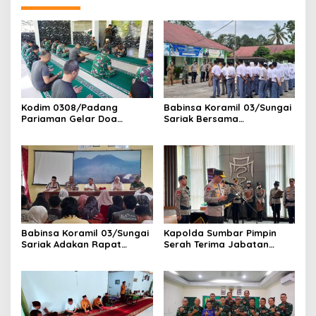
Kodim 0308/Padang
Babinsa Koramil 03/Sungai
Pariaman Gelar Doa
Sariak Bersama
Bersama Sambut HUT ke-1
Bhabinkamtibmas Polsek
Kodam XX/Tuanku Imam
VII Koto Melaksanakan
Bonjol
Seleksi Calon Anggota
Paskibra Tingkat
Kecamatan VII Koto
Patamuan
Babinsa Koramil 03/Sungai
Kapolda Sumbar Pimpin
Sariak Adakan Rapat
Serah Terima Jabatan
Pembentukan Panitia HUT
Pejabat Utama dan
RI Ke-81 Kantor Camat VII
Kapolres Jajaran
Koto Patamuan