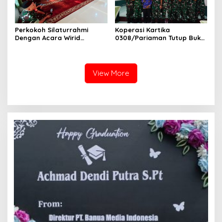
Perkokoh Silaturrahmi
Koperasi Kartika
Dengan Acara Wirid
0308/Pariaman Tutup Buku
Bulanan Bersama
Tahun 2026 Digelar di
Masyarakat, Danramil
Makodim
/Babinsa Koramil
03/Sungai Sariak
View More