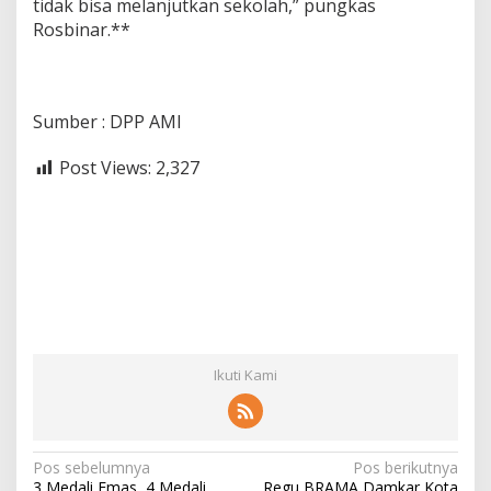
tidak bisa melanjutkan sekolah,” pungkas
Rosbinar.**
Sumber : DPP AMI
Post Views:
2,327
Ikuti Kami
N
Pos sebelumnya
Pos berikutnya
3 Medali Emas, 4 Medali
Regu BRAMA Damkar Kota