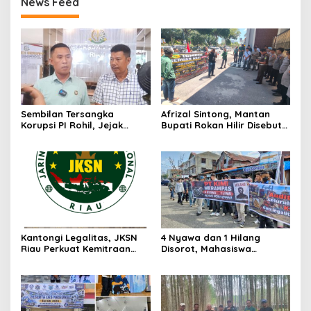
News Feed
Sembilan Tersangka
Afrizal Sintong, Mantan
Korupsi PI Rohil, Jejak
Bupati Rokan Hilir Disebut
Rp9,2 Miliar ke Eks Bupati
di Persidangan, Putusan
Masih Didalami
Diterima Kejati, GMPR
Desak Usut Dividen Rp331,7
Miliar
Kantongi Legalitas, JKSN
4 Nyawa dan 1 Hilang
Riau Perkuat Kemitraan
Disorot, Mahasiswa
dengan Kesbangpol Demi
Siapkan Aksi Jilid II di
Ketahanan Bangsa
Pelindo