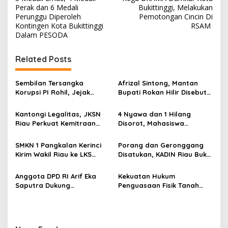
a
Perak dan 6 Medali
Bukittinggi, Melakukan
v
Perunggu Diperoleh
Pemotongan Cincin Di
Kontingen Kota Bukittinggi
RSAM
i
Dalam PESODA
g
Related Posts
a
s
Sembilan Tersangka
Afrizal Sintong, Mantan
i
Korupsi PI Rohil, Jejak
Bupati Rokan Hilir Disebut
p
Rp9,2 Miliar ke Eks Bupati
di Persidangan, Putusan
Masih Didalami
Diterima Kejati, GMPR
Kantongi Legalitas, JKSN
4 Nyawa dan 1 Hilang
o
Desak Usut Dividen Rp331,7
Riau Perkuat Kemitraan
Disorot, Mahasiswa
Miliar
s
dengan Kesbangpol Demi
Siapkan Aksi Jilid II di
Ketahanan Bangsa
Pelindo
SMKN 1 Pangkalan Kerinci
Porang dan Geronggang
Kirim Wakil Riau ke LKS
Disatukan, KADIN Riau Buka
Nasional 2026
Jalan Ekonomi Baru
Bengkalis
Anggota DPD RI Arif Eka
Kekuatan Hukum
Saputra Dukung
Penguasaan Fisik Tanah
Pelaksanaan TEDxMAN Two
Kembali Menjadi Sorotan
Pekanbaru Youth
Tajam di Marpoyan Damai