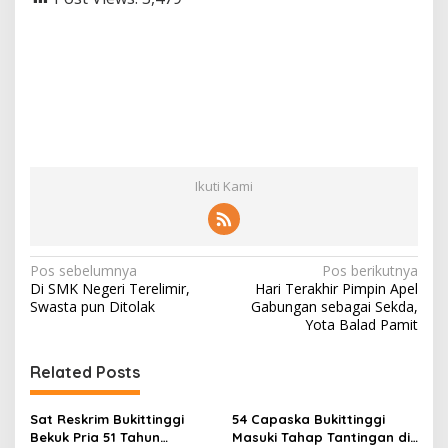
Ikuti Kami
N
Pos sebelumnya
Pos berikutnya
Di SMK Negeri Terelimir,
Hari Terakhir Pimpin Apel
a
Swasta pun Ditolak
Gabungan sebagai Sekda,
v
Yota Balad Pamit
i
Related Posts
g
a
Sat Reskrim Bukittinggi
54 Capaska Bukittinggi
s
Bekuk Pria 51 Tahun
Masuki Tahap Tantingan di