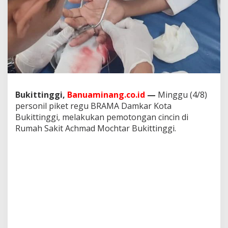
o
t
o
n
g
a
n
C
i
n
Bukittinggi,
Banuaminang.co.id
—
Minggu (4/8)
c
personil piket regu BRAMA Damkar Kota
i
n
Bukittinggi, melakukan pemotongan cincin di
D
Rumah Sakit Achmad Mochtar Bukittinggi.
i
R
S
A
M