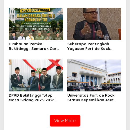
Terduga Pencuri Honda
Desa Bahagia
Scoopy
Himbauan Pemko
Seberapa Pentingkah
Bukittinggi: Semarak Car
Yayasan Fort de Kock
Free Day dalam Rangka
Mendongkrak
HUT ke I Komando Daerah
Perekonomian Masyarakat
Militer (KODAM) XX/Tuanku
Jam Gadang?
Imam Bonjol
DPRD Bukittinggi Tutup
Universitas Fort de Kock:
Masa Sidang 2025-2026
Status Kepemilikan Aset
Dan Buka Masa Sidang
Tanah yang Sah Adalah
2026-2027, Wako Ramlan
Milik Yayasan Berdasarkan
Beri Apresiasi
Putusan Mahkamah Agung
Nomor 2108/K/Pdt/2022
View More