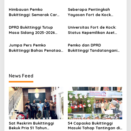
Terduga Pencuri Honda
Desa Bahagia
i
Scoopy
Himbauan Pemko
Seberapa Pentingkah
p
Bukittinggi: Semarak Car
Yayasan Fort de Kock
Free Day dalam Rangka
Mendongkrak
o
HUT ke I Komando Daerah
Perekonomian Masyarakat
DPRD Bukittinggi Tutup
Universitas Fort de Kock:
s
Militer (KODAM) XX/Tuanku
Jam Gadang?
Masa Sidang 2025-2026
Status Kepemilikan Aset
Imam Bonjol
Dan Buka Masa Sidang
Tanah yang Sah Adalah
2026-2027, Wako Ramlan
Milik Yayasan Berdasarkan
Jumpa Pers Pemko
Pemko dan DPRD
Beri Apresiasi
Putusan Mahkamah Agung
Bukittinggi Bahas Penataan
Bukittinggi Tandatangani
Nomor 2108/K/Pdt/2022
Kota hingga Polemik Lahan
Nota Kesepakatan
Kampus UFDK
Perubahan KUA-PPAS APBD
2026
News Feed
Sat Reskrim Bukittinggi
54 Capaska Bukittinggi
Bekuk Pria 51 Tahun
Masuki Tahap Tantingan di