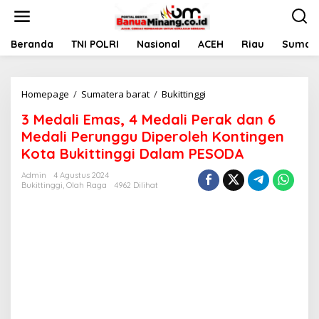
L
e
w
a
Beranda
TNI POLRI
Nasional
ACEH
Riau
Sumate
t
i
k
Homepage
/
Sumatera barat
/
Bukittinggi
3
e
M
k
3 Medali Emas, 4 Medali Perak dan 6
e
o
d
n
Medali Perunggu Diperoleh Kontingen
a
t
Kota Bukittinggi Dalam PESODA
l
e
i
n
Admin
4 Agustus 2024
E
Bukittinggi
,
Olah Raga
4962 Dilihat
m
a
s
,
4
M
e
d
a
l