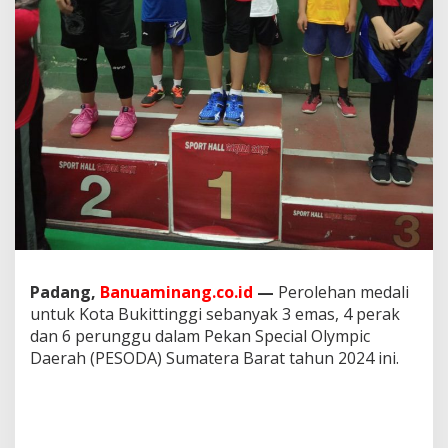
i
p
e
r
o
l
e
h
K
o
n
t
i
n
g
e
Padang,
Banuaminang.co.id
—
Perolehan medali
n
untuk Kota Bukittinggi sebanyak 3 emas, 4 perak
K
dan 6 perunggu dalam Pekan Special Olympic
o
t
Daerah (PESODA) Sumatera Barat tahun 2024 ini.
a
B
u
k
i