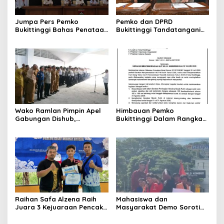
Jumpa Pers Pemko
Pemko dan DPRD
Bukittinggi Bahas Penataan
Bukittinggi Tandatangani
Kota hingga Polemik Lahan
Nota Kesepakatan
Kampus UFDK
Perubahan KUA-PPAS APBD
2026
Wako Ramlan Pimpin Apel
Himbauan Pemko
Gabungan Dishub,
Bukittinggi Dalam Rangka
Tekankan Pelayanan dan
Menyemarakkan Hari Ulang
Persiapan Angkutan Gratis
Tahun ke-81 Kemerdekaan
Pelajar
Republik Indonesia
Raihan Safa Alzena Raih
Mahasiswa dan
Juara 3 Kejuaraan Pencak
Masyarakat Demo Soroti
Silat Tingkat Pelajar Se-
Dugaan Kekerasan Satpol
Sumatera Barat
PP, GMNI Bukittinggi