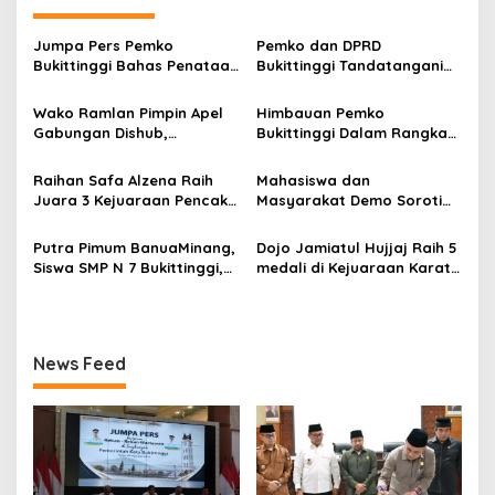
i
p
Jumpa Pers Pemko
Pemko dan DPRD
Bukittinggi Bahas Penataan
Bukittinggi Tandatangani
o
Kota hingga Polemik Lahan
Nota Kesepakatan
Kampus UFDK
Perubahan KUA-PPAS APBD
s
Wako Ramlan Pimpin Apel
Himbauan Pemko
2026
Gabungan Dishub,
Bukittinggi Dalam Rangka
Tekankan Pelayanan dan
Menyemarakkan Hari Ulang
Persiapan Angkutan Gratis
Tahun ke-81 Kemerdekaan
Raihan Safa Alzena Raih
Mahasiswa dan
Pelajar
Republik Indonesia
Juara 3 Kejuaraan Pencak
Masyarakat Demo Soroti
Silat Tingkat Pelajar Se-
Dugaan Kekerasan Satpol
Sumatera Barat
PP, GMNI Bukittinggi
Putra Pimum BanuaMinang,
Dojo Jamiatul Hujjaj Raih 5
Kecewa Wali Kota dan
Siswa SMP N 7 Bukittinggi,
medali di Kejuaraan Karate
DPRD Tak Hadir Temui
Raih Medali Emas Kelas
Jam Gadang Inkanas Se-
Massa Aksi
Festival Komite Pemula
Sumatra Barat 2026
Berat 40 Kg dalam
Kejuaraan Karate Jam
News Feed
Gadang Inkanas Bukittinggi