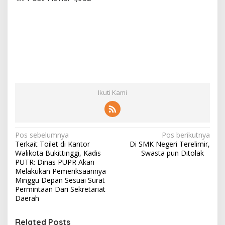
Ikuti Kami
N
Pos sebelumnya
Pos berikutnya
Terkait Toilet di Kantor
Di SMK Negeri Terelimir,
a
Walikota Bukittinggi, Kadis
Swasta pun Ditolak
v
PUTR: Dinas PUPR Akan
Melakukan Pemeriksaannya
i
Minggu Depan Sesuai Surat
Permintaan Dari Sekretariat
g
Daerah
a
s
Related Posts