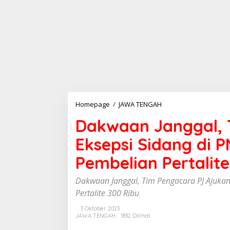
Homepage
/
JAWA TENGAH
D
a
Dakwaan Janggal, 
k
w
Eksepsi Sidang di P
a
a
Pembelian Pertalite
n
J
a
Dakwaan Janggal, Tim Pengacara PJ Ajukan 
n
Pertalite 300 Ribu
g
g
3 Oktober 2023
a
JAWA TENGAH
1832 Dilihat
l