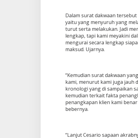
e
3
Dalam surat dakwaan tersebut d
0
0
yaitu yang menyuruh yang mel
R
turut serta melakukan. Jadi me
i
lengkap, tapi kami meyakini da
b
mengurai secara lengkap siapa 
u
maksud. Ujarnya.
“Kemudian surat dakwaan yang 
kami, menurut kami juga jauh 
kronologi yang di sampaikan s
kemudian terkait fakta penan
penangkapan klien kami benar 
bebernya.
“Lanjut Cesario sapaan akrab