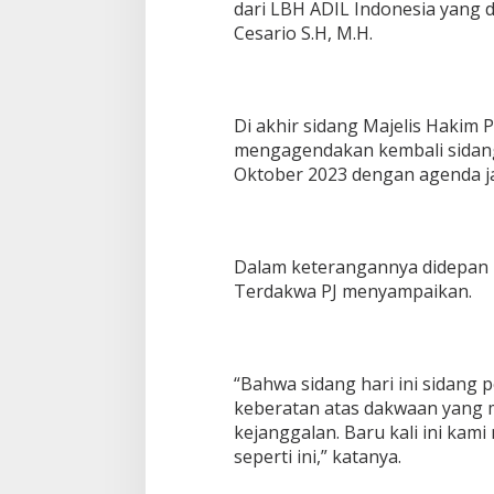
dari LBH ADIL Indonesia yang d
u
Cesario S.H, M.H.
s
P
i
d
a
Di akhir sidang Majelis Hakim 
n
mengagendakan kembali sidang 
a
P
Oktober 2023 dengan agenda j
e
m
b
e
Dalam keterangannya didepan
l
Terdakwa PJ menyampaikan.
i
a
n
P
e
“Bahwa sidang hari ini sidang
r
keberatan atas dakwaan yang
t
a
kejanggalan. Baru kali ini kam
l
seperti ini,” katanya.
i
t