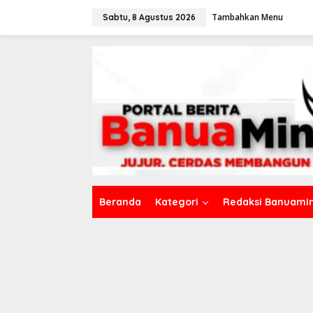
L
Tambahkan Menu
e
Sabtu, 8 Agustus 2026
w
a
t
i
k
e
k
o
n
t
e
n
Beranda
Kategori
Redaksi Banuamin