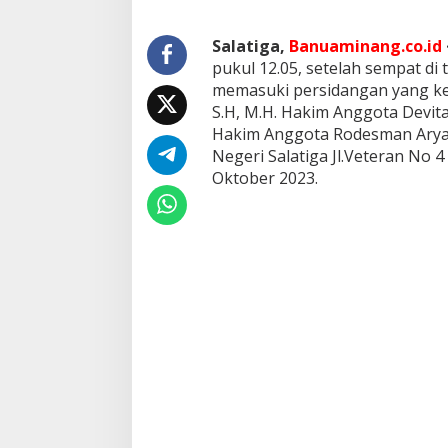
,
T
i
Salatiga,
Banuaminang.co.id
m
pukul 12.05, setelah sempat di
P
memasuki persidangan yang ke-
e
S.H, M.H. Hakim Anggota Devita
n
Hakim Anggota Rodesman Aryan
g
a
Negeri Salatiga Jl.Veteran No 4
c
Oktober 2023.
a
r
a
P
J
A
j
u
k
a
n
E
k
s
e