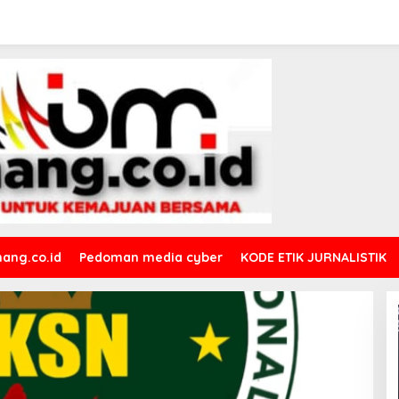
ang.co.id
Pedoman media cyber
KODE ETIK JURNALISTIK