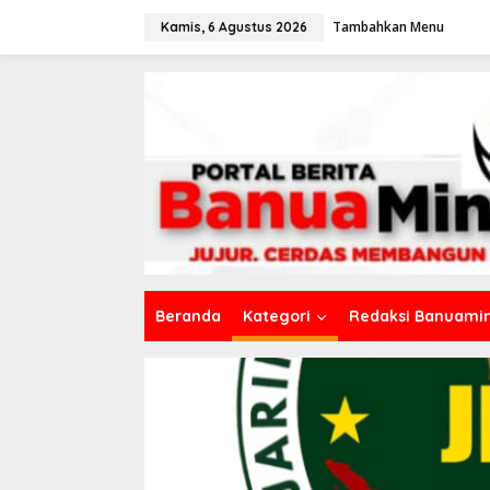
L
Tambahkan Menu
e
Kamis, 6 Agustus 2026
w
a
t
i
k
e
k
o
n
t
e
n
Beranda
Kategori
Redaksi Banuamin