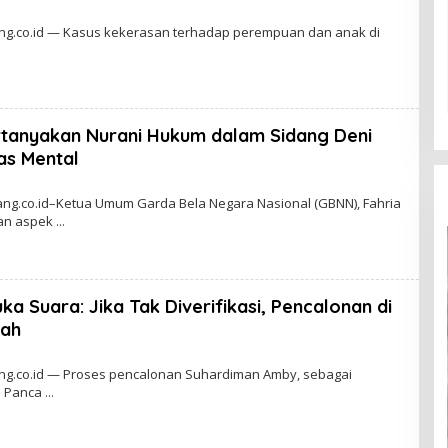
g.co.id — Kasus kekerasan terhadap perempuan dan anak di
tanyakan Nurani Hukum dalam Sidang Deni
tas Mental
O
g.co.id–Ketua Umum Garda Bela Negara Nasional (GBNN), Fahria
kan aspek
H
A
D
M
N
ka Suara: Jika Tak Diverifikasi, Pencalonan di
Sah
g.co.id — Proses pencalonan Suhardiman Amby, sebagai
a Panca