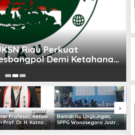
 JKSN Riau Perkuat
esbangpol Demi Ketahanan
S
31
»
elar Profesor, Ketum
Bantah Isu Lingkungan,
M
 Prof. Dr. H. Katno
SPPG Wonosegoro Justru
D
ampaikan Orasi
Jadi Motor Ekonomi
Se
 tentang Paradigma
Warga Boyolali
S