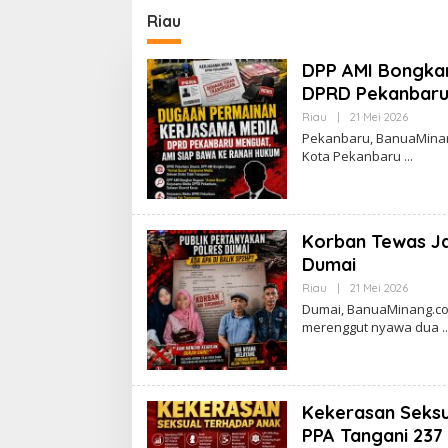
UFDK
Baru P
Riau
Ketaha
DPP AMI Bongka
DPRD Pekanbaru,
Riau
|
21 Mei 2026
O
L
Pekanbaru, BanuaMinang
E
Kota Pekanbaru
H
I
I
N
G
C
Korban Tewas Ja
H
A
Dumai
I
A
Riau
|
21 Mei 2026
O
N
L
Dumai, BanuaMinang.co
G
E
merenggut nyawa dua
H
I
I
N
G
C
Kekerasan Seksua
H
A
PPA Tangani 237
I