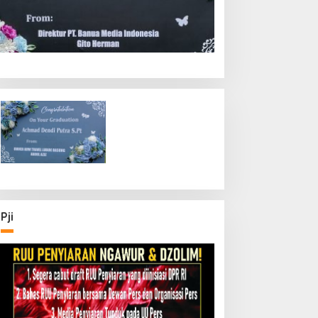
Riau
4 Nyawa dan 1 Hilang Disorot, 
iapkan Aksi Jilid II di Pelindo
 Juli 2026
Pji
ahyeldi Ajak Kepala
Ketika Wajah Tak Lagi
aerah Percepat
Menjadi Bukti AI, Video Call,
rtifikasi Halal, Bidik
dan Evolusi Penipuan
umbar Jadi Pusat
Digital Oleh: Ardy Mu’tamar